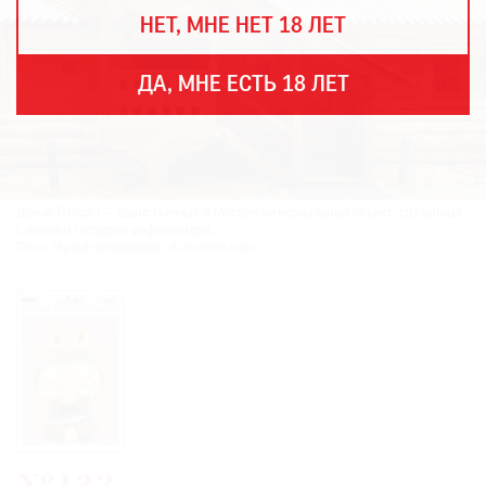
THE
НЕТ, МНЕ НЕТ 18 ЛЕТ
ART
NEWSPAPER
В
ДА, МНЕ ЕСТЬ 18 ЛЕТ
МИРЕ
ЕЖЕГОДНАЯ
ПРЕМИЯ
КИНОФЕСТИВАЛЬ
Домик Петра I — единственный в Москве мемориальный объект, связанный
с именем государя-реформатора.
Фото: Музей-заповедник «Коломенское»
Подписаться
на
новости
Подписаться
на
газету