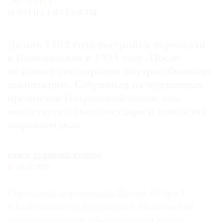
№133
Где
МАТЕРИАЛ ИЗ ГАЗЕТЫ
найти
газету
Домик 1702 года постройки перевезли
Контакты
в Коломенское в 1934 году. После
редакции
недавней реставрации внутри обновили
Авторы
экспозицию. Собранная из подлинных
Медиакит
предметов Петровской эпохи, она
Mediakit
повествует о быте государя и тонкостях
морского дела
АЛИСА ДУДАКОВА-КАШУРО
06.08.2025
Скромный деревянный Домик Петра I
в Коломенском, входящем в Московский
государственный объединенный музей-