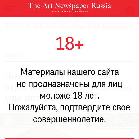
НОВОСТИ
18+
ВЫСТАВКИ
РЕСТАВРАЦИЯ
НОВОСТИ
КНИГИ
Материалы нашего сайта
ПО
Домик Петра I в Москве
ПУТИ
не предназначены для лиц
отреставрировали и сделали
РЕЙТИНГ
моложе 18 лет.
МУЗЕЕВ
еще интереснее
РОСКОШЬ
Пожалуйста, подтвердите свое
ПРИГЛАШЕНИЯ
совершеннолетие.