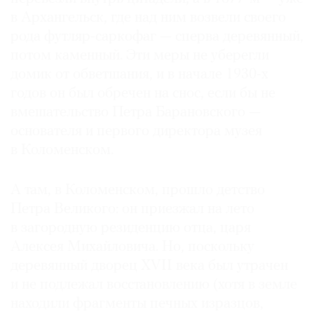
в Архангельск, где над ним возвели своего
рода футляр-саркофаг — сперва деревянный,
потом каменный. Эти меры не уберегли
домик от обветшания, и в начале 1930-х
годов он был обречен на снос, если бы не
вмешательство Петра Барановского —
основателя и первого директора музея
в Коломенском.
А там, в Коломенском, прошло детство
Петра Великого: он приезжал на лето
в загородную резиденцию отца, царя
Алексея Михайловича. Но, поскольку
деревянный дворец XVII века был утрачен
и не подлежал восстановлению (хотя в земле
находили фрагменты печных изразцов,