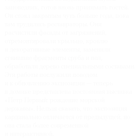
заповедник, готов вновь принимать гостей.
Он стоял закрытым чуть больше года, пока
там трудились реставраторы. Они
расчистили фасады от загрязнений,
©
2021
отремонтировали крыльцо, кровлю
The
и декоративные элементы, заменили
Art
сгнившие фрагменты сруба и пол,
Newspaper
обработали дерево специальными составами.
Russia
Эти работы послужили поводом
и к обновлению экспозиции — теперь
в домике представлена постоянная выставка
«Петр Первый: рождение морской
державы». Нельзя сказать, что экспозиция
кардинально отличается от предыдущей, но
она стала более современной
и интерактивной.