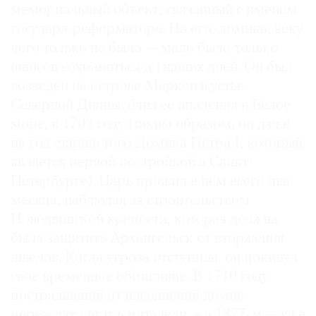
мемориальный объект, связанный с именем
государя-реформатора. На его, домика, веку
чего только не было — мало было только
шансов сохраниться до наших дней. Он был
возведен на острове Марков в устье
Северной Двины, близ ее впадения в Белое
море, в 1702 году (таким образом, он даже
на год старше того Домика Петра I, который
является первой постройкой в Санкт-
Петербурге). Царь прожил в нем всего два
месяца, наблюдая за строительством
Новодвинской крепости, которая должна
была защитить Архангельск от вторжения
шведов. Когда угроза отступила, он покинул
свое временное обиталище. В 1710 году
пострадавший от наводнений домик
перевезли внутрь цитадели, а в 1877-м — уже