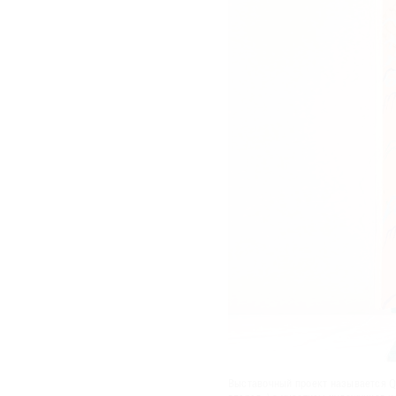
Выставочный проект называется Qh