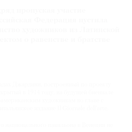
дряд пропуская участие
оссийская Федерация пустила
анство художников из Латинской
ектом о равенстве и братстве
садах Джардини, построенный по проекту
крытый в 1914 году, на будущей биеннале
оамериканским художникам во главе с
тальянское издание Il Giornale dell'arte.
го национального павильона в Венеции не