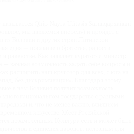
з Боливии и других стран Латинской Америки.
называется Qhip Nayra Uñtasis Sarnaqapxañani
рошлое, мы движемся вперед») и пройдет с
в из Боливии и других стран Латинской
ая идея — послание о братстве, радости,
и равенстве. Как заявляет куратор и министр
ка — важная возможность задать себе вопросы и
 как расширить наш кругозор для всех, с юга на
 запад, без дискриминации». Благодаря этому
авке в нем Боливия получит возможность
«о многонациональном государстве с разными
народами и, что не менее важно, влиянием
овременном искусстве. Жест Российской
тся незамеченным. Культура есть и может быть
дничества и единения народов, полезным для