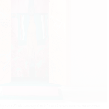
ip Nayra Uñtasis Sarnaqapxañani («Глядя в будущее прошлое, мы движемся