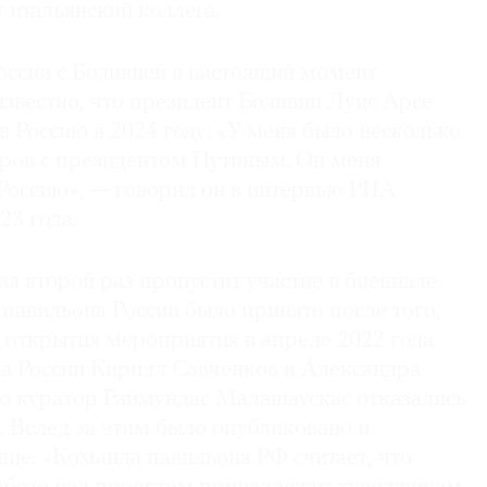
 итальянский коллега.
ссии с Боливией в настоящий момент
известно, что президент Боливии Луис Арсе
в Россию в 2024 году: «У меня было несколько
ров с президентом Путиным. Он меня
 Россию», — говорил он в интервью РИА
23 года.
я второй раз пропустит участие в биеннале.
павильона России было принято после того,
о открытия мероприятия в апреле 2022 года
а России Кирилл Савченков и Александра
го куратор Раймундас Малашаускас отказались
е. Вслед за этим было опубликовано и
ие: «Команда павильона РФ считает, что