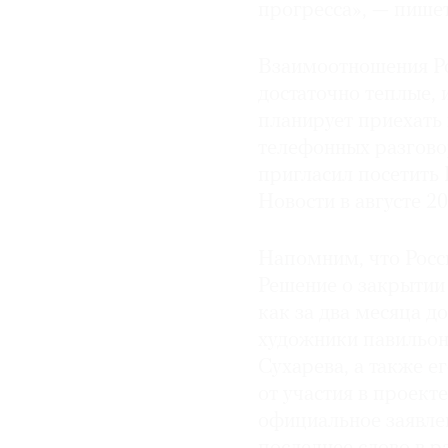
прогресса», — пишет
Взаимоотношения Ро
достаточно теплые, 
планирует приехать 
телефонных разгово
пригласил посетить
Новости в августе 20
Напомним, что Росси
Решение о закрытии 
как за два месяца д
художники павильон
Сухарева, а также е
от участия в проект
официальное заявлен