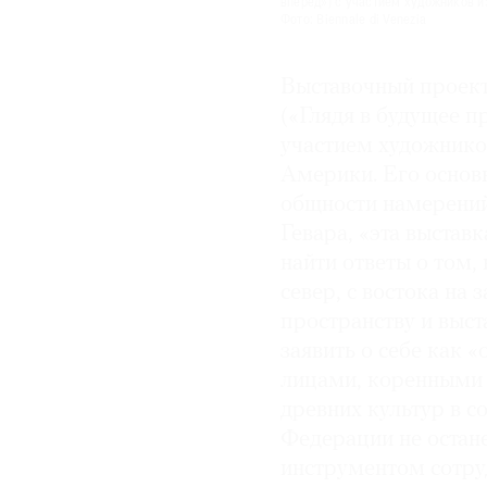
вперед») с участием художников и
Фото: Biennale di Venezia
Выставочный проект 
(«Глядя в будущее п
участием художнико
Америки. Его основн
общности намерений 
Гевара, «эта выстав
найти ответы о том,
север, с востока на
пространству и выст
заявить о себе как 
лицами, коренными 
древних культур в с
Федерации не остане
инструментом сотру