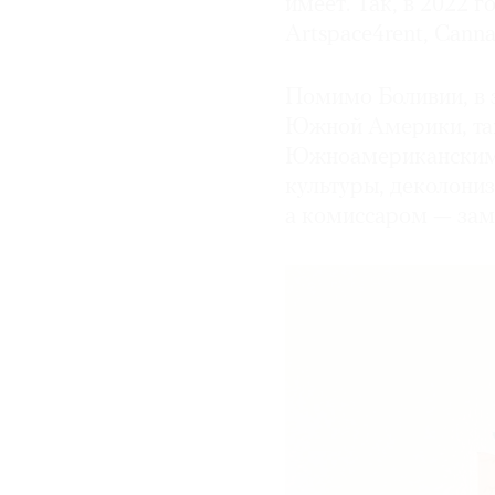
имеет. Так, в 2022 
Artspace4rent, Cann
Помимо Боливии, в 
Южной Америки, так
Южноамериканским.
культуры, деколони
а комиссаром — зам