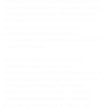
музея работы более 30 авторов, и я надеюсь,
что этот проект раскроет еще одну страницу
из истории фотографии в России, вызовет
искренний интерес у посетителей музея и
©
даст новый импульс исследованию и
2021
развитию модной фотографии», —
The
рассказывает основательница фонда Still Art
Art
Елена Карисалова.
Newspaper
Russia
Над концепцией выставки работали
Дмитрий Озерков, глава отдела
современного искусства «Эрмитаж 20/21», и
куратор коллекции фонда Still Art Наталья
Григорьева-Литвинская. Экспозиция
выстроена как путешествие во времени,
остановка напротив каждого отпечатка
погружает в послевоенную Европу или