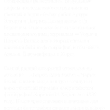
Обнаженная на лестнице». Визуальные
рифмы подчеркиваются группами из
цветных и черно-белых работ Артура
Элгорта и Патрика Демаршелье с Ги
Бурденом. Отдельные блоки экспозиции
посвящены модным журналам — Vogue и
Harper’s Bazaar, для которых снимали
классики fashion-фотографии, в том числе
Аведон, Блюменфельд и Хорст.
Самый ранний авторский отпечаток на
выставке — «Корсет Mainbocher». Черно-
белый снимок модели в туго затянутом
корсете сделан германо-американским
фотографом Хорстом П. Хорстом в 1939
году. В зале представлены и знаковые для
истории фотографии снимки американского