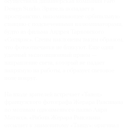
осуществила дизайнерская компания Faro
Design Studio. Зритель попадает в
пространство, напоминающее орбитальную
станцию с подсвеченными иллюминаторами,
будто из фильма Андрея Тарковского
«Солярис». Стены наклонены таким образом,
что фотоотпечатки не бликуют. Еще один
удачный экспозиционный прием —
направление света, который не падает
напрямую на работы, а образует световое
поле вокруг.
На входе зрителей встречает «Танец»
французского фотографа Жерара Рансинана
по мотивам одноименного панно Анри
Матисса. «Работа Жерара Рансинана
отсылает к знаменитому «Танцу»: оригинал