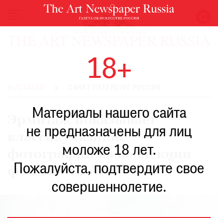
НОВОСТИ
18+
ВЫСТАВКИ
РЕСТАВРАЦИЯ
ВЫСТАВКИ
САНКТ-ПЕТЕРБУРГ РОССИЯ
КНИГИ
Материалы нашего сайта
ПО
Эрмитаж показывает
ПУТИ
не предназначены для лиц
классику fashion-
РЕЙТИНГ
моложе 18 лет.
МУЗЕЕВ
фотографии из коллекции
РОСКОШЬ
Пожалуйста, подтвердите свое
фонда Still Art
ПРИГЛАШЕНИЯ
совершеннолетие.