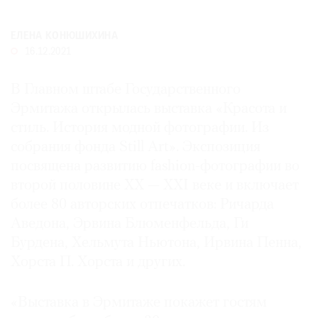
Где
найти
ЕЛЕНА КОНЮШИХИНА
газету
16.12.2021
Контакты
В Главном штабе Государственного
редакции
Эрмитажа открылась выставка «Красота и
Авторы
стиль. История модной фотографии. Из
Медиакит
собрания фонда Still Art». Экспозиция
Mediakit
посвящена развитию fashion-фотографии во
второй половине XX — XXI веке и включает
более 80 авторских отпечатков: Ричарда
Аведона, Эрвина Блюменфельда, Ги
Бурдена, Хельмута Ньютона, Ирвина Пенна,
Хорста П. Хорста и других.
«Выставка в Эрмитаже покажет гостям