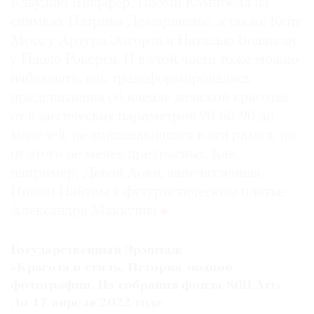
Клаудию Шиффер, Наоми Кэмпбелл на
снимках Патрика Демаршелье, а также Кейт
Мосс у Артура Элгорта и Наталью Водянову
у Паоло Роверси. И в этой части тоже можно
наблюдать, как трансформировались
представления об идеале женской красоты:
от классических параметров 90-60-90 до
моделей, не вписывающихся в эти рамки, но
от этого не менее прекрасных. Как,
например, Девон Аоки, запечатленная
Ником Найтом в футуристическом платье
Александра Маккуина
Государственный Эрмитаж
«Красота и стиль. История модной
фотографии. Из собрания фонда Still Art»
До 17 апреля 2022 года