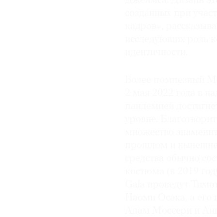
Джеймса. Дизайн это
созданных при учас
кадров», рассказыв
исследующих роль 
идентичности.
Более помпезный Met
2 мая 2022 года в н
пандемией достигнет
уровне. Благотворит
множество знаменито
прошлом и нынешнем
средства обычно со
костюма (в 2019 год
Gala проведут Тимо
Наоми Осака, а его
Адам Моссери и Анн