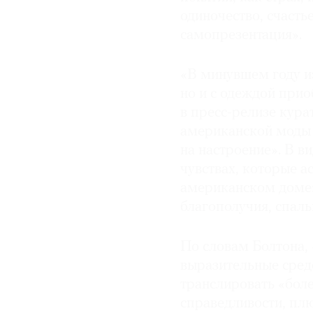
одиночество, счасть
самопрезентация».
«В минувшем году из
но и с одеждой при
в пресс-релизе кур
американской моды 
на настроение». В в
чувствах, которые 
американском доме:
благополучия, спаль
По словам Болтона, 
выразительные сред
транслировать «бол
справедливости, плю