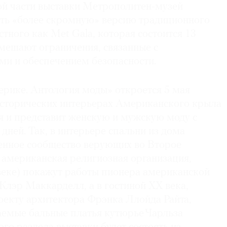
ой части выставки Метрополитен-музей
ть «более скромную» версию традиционного
стного как Met Gala, которая состоится 13
омешают ограничения, связанные с
и и обеспечением безопасности.
ерике. Антология моды» откроется 5 мая
исторических интерьерах Американского крыла
 и представит женскую и мужскую моду с
 дней. Так, в интерьере спальни из дома
нное сообщество верующих во Второе
 американская религиозная организация,
 веке) покажут работы пионера американской
Клэр Маккарделл, а в гостиной ХХ века,
екту архитектора Фрэнка Ллойда Райта,
аемые бальные платья кутюрье Чарльза