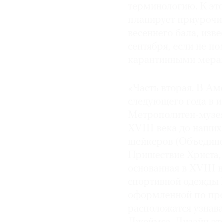
терминологию. К эт
планирует приурочи
весеннего бала, изве
сентября, если не п
карантинными мерам
«Часть вторая. В Ам
следующего года в 
Метрополитен-музея
XVIII века до наших
шейкеров (Объедине
Пришествие Христа,
основанная в XVIII
спортивной одежды 
оформленной по про
расположатся узнав