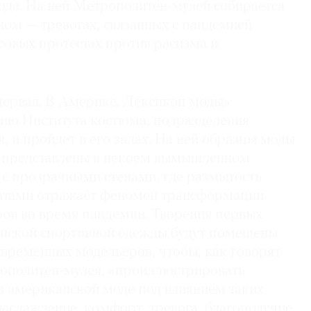
года. На ней Метрополитен-музей собирается
ном — тревогах, связанных с пандемией
совых протестах против расизма и
первая. В Америке. Лексикон моды»
тию Института костюма, подразделения
 и пройдет в его залах. На ней образцы моды
т представлены в некоем вымышленном
с прозрачными стенами, где размытость
атами отражает феномен трансформации
ров во время пандемии. Творения первых
нской спортивной одежды будут помещены
овременных модельеров, чтобы, как говорят
ополитен-музея, «проиллюстрировать
в американской моде под влиянием таких
 наслаждение, комфорт, тревога, благополучие,