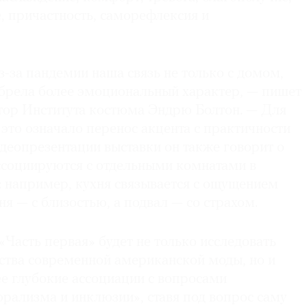
е, причастность, саморефлексия и
-за пандемии наша связь не только с домом,
обрела более эмоциональный характер, — пишет
атор Института костюма Эндрю Болтон. — Для
это означало перенос акцента с практичности
идеопрезентации выставки он также говорит о
ассоциируются с отдельными комнатами в
 например, кухня связывается с ощущением
ня — с близостью, а подвал — со страхом.
«Часть первая» будет не только исследовать
ства современной американской моды, но и
ее глубокие ассоциации с вопросами
рализма и инклюзии», ставя под вопрос саму