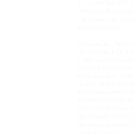
до 5 сентября 2022 
© 2021 The Art Newspaper Russia
говорить об актуаль
коронавируса, и мас
дискриминации.
Экспозиция «Часть 
приурочена к 75-ле
Метрополитен-музея,
ХХ–ХХI веков буду
американском доме 
границ между комн
назначения интерье
дизайнеров америка
рядом с работами с
представители Метр
смещение акцентов 
понятий, как страх,