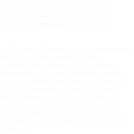
го раздела выставки будет состоять из
тии американских кинорежиссеров «стоп-
ающих историю каждого из интерьеров и
костюма в формировании американской
 Gala в честь «Части второй» запланирован на
адежде, что к этому времени борьба с
 значительных успехов хотя бы на местном
ельный вечер, в котором принимает участие
стей, традиционно проходит в мае, однако в
 году его пришлось отменить. Собранные
ставляют львиную долю бюджета Института
у сообщалось, что бал принес $15 млн). Met
ти Шаламе, Билли Айлиш, Аманда Горман и
 почетными председателями станут Том Форд,
а Винтур.