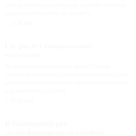
чем ценен его видеоархив, а также о новом
Где
найти
проекте «Бакштейн-функция²»
газету
25.09.2025
Контакты
редакции
Где растет современное
Авторы
искусство
Медиакит
За последние несколько лет в Москве
Mediakit
появился целый ряд выставочных площадок,
никак не афиширующих свое существование
для широкой публики
17.02.2016
В Екатеринбурге
музеефицировали свободу