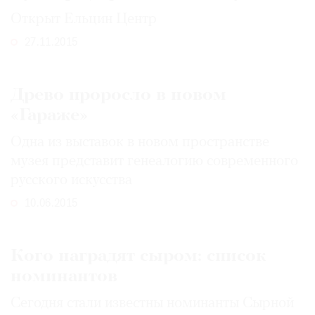
Открыт Ельцин Центр
27.11.2015
©
2021
Древо проросло в новом
The
«Гараже»
Art
Одна из выставок в новом пространстве
Newspaper
музея представит генеалогию современного
Russia
русского искусства
10.06.2015
Кого наградят сыром: список
номинантов
Сегодня стали известны номинанты Сырной