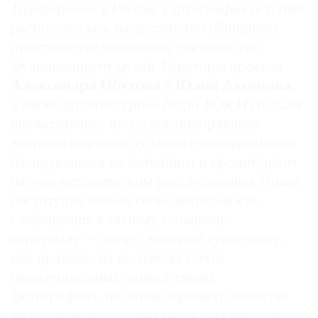
Перформанс в России: картография истории
расположилась на достаточно обширном
пространстве павильона, где пока что
функционирует музей. Кураторы проекта
©
Александра Обухова
и
Юлия Аксенова
,
2021
а также архитектурное бюро
FORM
создали
The
впечатляющее шоу, удовлетворяющее
Art
запросы широкой публики и одновременно
Newspaper
базирующееся на дотошном и кропотливом
Russia
научно-историческом расследовании. Новая
институция начала свою деятельность
с обращения к самому сложному
материалу — жанру, который существует,
как правило, на носителях почти
нематериальных: пожелтевших
фотографиях, не очень хорошего качества
видеозаписях, скудных рассказах авторов