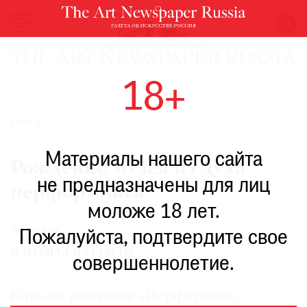
НОВОСТИ
18+
ВЫСТАВКИ
РЕСТАВРАЦИЯ
КНИГИ
КНИГИ
Материалы нашего сайта
ПО
Рождение музея из духа
ПУТИ
не предназначены для лиц
перформанса
РЕЙТИНГ
моложе 18 лет.
МУЗЕЕВ
№29
РОСКОШЬ
Пожалуйста, подтвердите свое
МАТЕРИАЛ ИЗ ГАЗЕТЫ
ПРИГЛАШЕНИЯ
совершеннолетие.
Каталог выставки «Перформанс