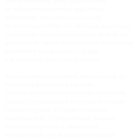
Таков материал: жанр практически
не поддается попыткам выработки
дефиниций, которые сами по себе
со временем мутируют. Обухова, например,
специально заостряет внимание на том, что
известное из энциклопедических источников
различение перформанса, акции
и хеппенинга давно уже устарело.
Здесь можно предложить такую метафору.
Место перформанса в системе
современного искусства можно уподобить
границе, проведенной в открытом океане.
Разные морские создания безвизово
пересекают ее с обеих сторон; помимо
торговых кораблей и авианосцев,
пограничный рубеж тайно пересекают