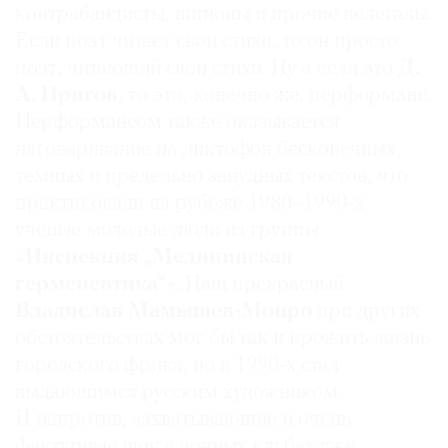
контрабандисты, шпионы и прочие нелегалы.
Если поэт читает свои стихи, то он просто
поэт, читающий свои стихи. Ну а если это
Д.
А. Пригов
, то это, конечно же, пер­форманс.
Перформансом также оказывается
наговаривание на диктофон бесконечных,
темных и предельно занудных текстов, что
практиковали на рубеже 1980–1990-х
ученые молодые люди из группы
«Инспекция „Медицинская
герменевтика“»
. Наш прекрасный
Владислав Мамышев-Монро
при других
обстоятельствах мог бы так и прожить жизнь
городского фрика, но в 1990-х стал
выдающимся русским художником.
И напротив, захватывающие и очень
фактурные шоу в ночных клубах уже