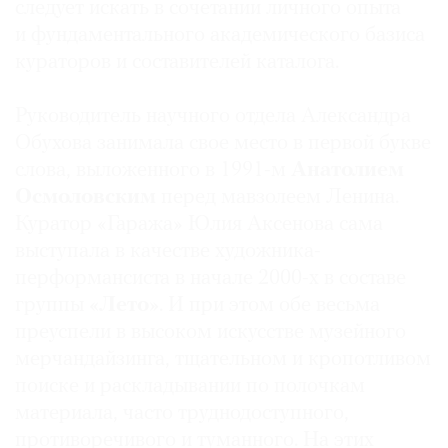
следует искать в сочетании личного опыта
и фундаментального академического базиса
кураторов и составителей каталога.
Руководитель научного отдела Александра
Обухова занимала свое место в первой букве
слова, выложенного в 1991-м
Анатолием
Осмоловским
перед мавзолеем Ленина.
Куратор «Гаража» Юлия Аксенова сама
выступала в качестве художника-
перформансиста в начале 2000-х в составе
группы
«Лето»
. И при этом обе весьма
преуспели в высоком искусстве музейного
мерчандайзинга, тщательном и кропотливом
поиске и раскладывании по полочкам
материала, часто труднодоступного,
противоречивого и туманного. На этих