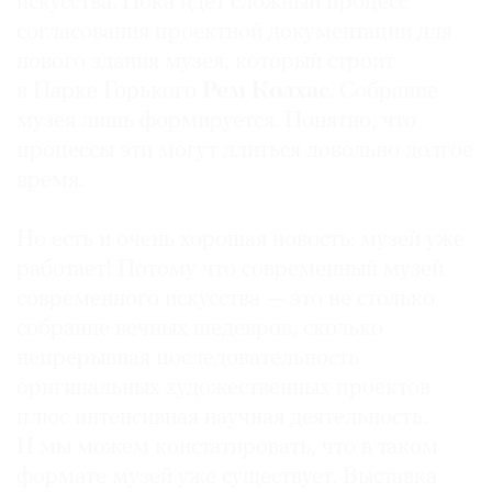
искусства. Пока идет сложный процесс
Где
согласования проектной документации для
найти
нового здания музея, который строит
газету
в Парке Горького
Рем Колхас
. Собрание
музея лишь формируется. Понятно, что
Контакты
редакции
процессы эти могут длиться довольно долгое
Авторы
время.
Медиакит
Но есть и очень хорошая новость: музей уже
Mediakit
работает! Потому что современный музей
современного искусства — это не столько
собрание вечных шедевров, сколько
непрерывная последовательность
оригинальных художественных проектов
плюс интенсивная научная деятельность.
И мы можем констатировать, что в таком
формате музей уже существует. Выставка