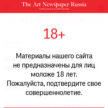
НОВОСТИ
18+
ВЫСТАВКИ
РЕСТАВРАЦИЯ
НОВОСТИ
КНИГИ
Материалы нашего сайта
ПО
Жилищу Джеймса Энсора
ПУТИ
не предназначены для лиц
придано «пятое измерение»
РЕЙТИНГ
моложе 18 лет.
МУЗЕЕВ
№85
РОСКОШЬ
Пожалуйста, подтвердите свое
МАТЕРИАЛ ИЗ ГАЗЕТЫ
ПРИГЛАШЕНИЯ
совершеннолетие.
Прижизненные интерьеры в доме