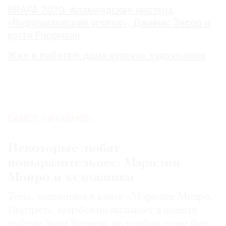
BRAFA 2020: фламандские мастера,
«Ворошиловский уголок», Джеймс Энсор и
когти Росомахи
Жил и работал: дома русских художников
САМОЕ ЧИТАЕМОЕ:
Некоторые любят
повыразительнее: Мэрилин
Монро и художники
Тема, заявленная в книге «Мэрилин Монро.
Портрет», неизбежно вызывает в памяти
работы Энди Уорхола, но вообще-то он был