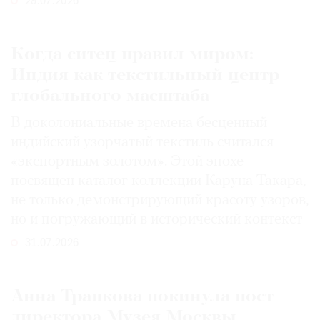
29.07.2026
Когда ситец правил миром:
Индия как текстильный центр
глобального масштаба
В доколониальные времена бесценный
индийский узорчатый текстиль считался
«экспортным золотом». Этой эпохе
посвящен каталог коллекции Каруна Такара,
не только демонстрирующий красоту узоров,
но и погружающий в исторический контекст
31.07.2026
Анна Трапкова покинула пост
директора Музея Москвы