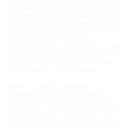
недопонятый живописец и график получил
Где
признание и даже удостоился титула барона
найти
после ретроспективной выставки 1929 года
газету
в Брюсселе. А до того он десятки лет работал
в прибрежном городе Остенде — на чердаке
Контакты
редакции
родительского дома (отец его был
Авторы
англичанином, мать — фламандкой), первый
этаж которого занимала лавка экзотических
Медиакит
товаров. С 1917-го и до конца своих дней
Mediakit
художник обитал в доме неподалеку.
Именно это здание со временем
превратилось в музей Энсора. Однако
исторический объект небольшого размера
не справлялся с наплывом посетителей и не
позволял поведать о жизни главного героя
с необходимой обстоятельностью. В ноябре