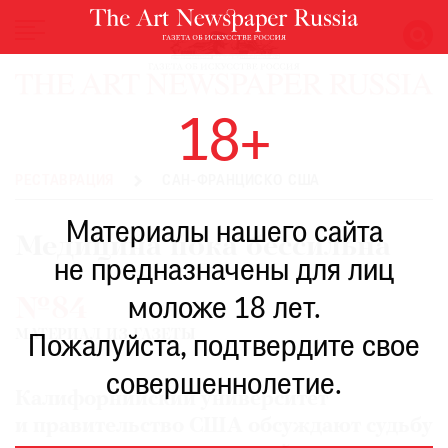
НОВОСТИ
18+
ВЫСТАВКИ
РЕСТАВРАЦИЯ
РЕСТАВРАЦИЯ
САН-ФРАНЦИСКО США
КНИГИ
Материалы нашего сайта
ПО
Медицина пока бессильна
ПУТИ
не предназначены для лиц
РЕЙТИНГ
моложе 18 лет.
№84
МУЗЕЕВ
МАТЕРИАЛ ИЗ ГАЗЕТЫ
РОСКОШЬ
Пожалуйста, подтвердите свое
ПРИГЛАШЕНИЯ
совершеннолетие.
Калифорнийский университет
и правительство США обсуждают судьбу