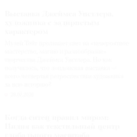
Выставка Джеймса Уистлера,
художника с задиристым
характером
Музей Тейт проливает свет на «невероятное
мастерство, магию и разнообразие»
творчества Джеймса Уистлера. Но как
получилось, что лондонская выставка —
всего четвертая ретроспектива художника
за всю историю?
29.07.2026
Когда ситец правил миром:
Индия как текстильный центр
глобального масштаба