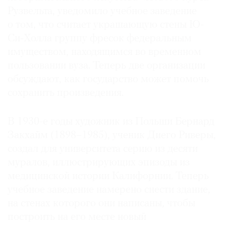
Рузвельта, уведомило учебное заведение
Где
найти
о том, что считает украшающую стены Ю-
газету
Си-Холла группу фресок федеральным
имуществом, находящимся во временном
Контакты
пользовании вуза. Теперь две организации
редакции
обсуждают, как государство может помочь
Авторы
сохранить произведения.
Медиакит
Mediakit
В 1930-е годы художник из Польши Бернард
Закхайм (1898–1985), ученик Диего Риверы,
создал для университета серию из десяти
муралов, иллюстрирующих эпизоды из
медицинской истории Калифорнии. Теперь
учебное заведение намерено снести здание,
на стенах которого они написаны, чтобы
построить на его месте новый