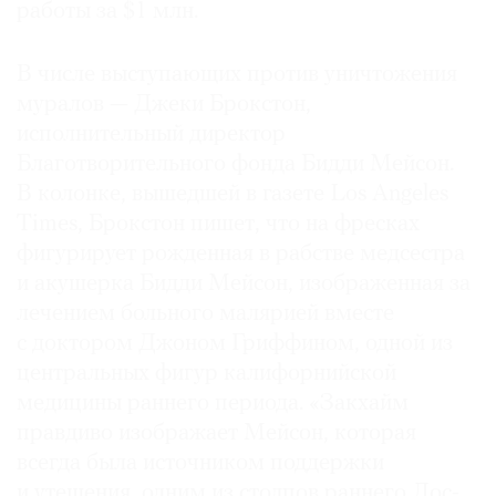
работы за $1 млн.
В числе выступающих против уничтожения
муралов — Джеки Брокстон,
исполнительный директор
Благотворительного фонда Бидди Мейсон.
В колонке, вышедшей в газете Los Angeles
Times, Брокстон пишет, что на фресках
фигурирует рожденная в рабстве медсестра
и акушерка Бидди Мейсон, изображенная за
лечением больного малярией вместе
с доктором Джоном Гриффином, одной из
центральных фигур калифорнийской
медицины раннего периода. «Закхайм
правдиво изображает Мейсон, которая
всегда была источником поддержки
и утешения, одним из столпов раннего Лос-