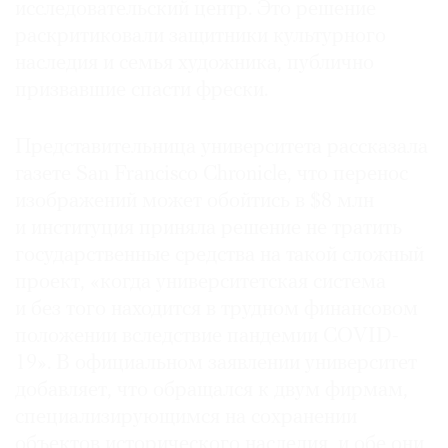
исследовательский центр. Это решение
раскритиковали защитники культурного
наследия и семья художника, публично
призвавшие спасти фрески.
©
2021
Представительница университета рассказала
The
газете San Francisco Chronicle, что перенос
Art
изображений может обойтись в $8 млн
Newspaper
и институция приняла решение не тратить
Russia
государственные средства на такой сложный
проект, «когда университетская система
и без того находится в трудном финансовом
положении вследствие пандемии COVID-
19». В официальном заявлении университет
добавляет, что обращался к двум фирмам,
специализирующимся на сохранении
объектов исторического наследия, и обе они