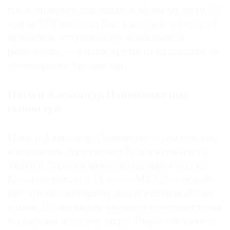
гипнотизирует художников по всему миру. В
Где
найти
конце XIX века сад был капсулой, в которой
газету
прятались от грохота промышленной
революции, — в наше время сады спасают от
Контакты
чрезмерного урбанизма.
редакции
Авторы
Нина и Александр Панюковы: под
Медиакит
сенью туй
Mediakit
Нина и Александр Панюковы — московские
живописцы, выпускники Художественного
лицея и Строгановской академии. Сад под
Красногорском в 14 км от МКАД — яркий
арт-проект, которому они посвятили 20 лет
жизни. Вдохновение черпают в путешествиях
по паркам по всему миру. Выразительность