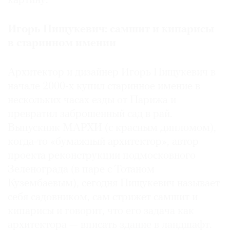
картину.
Игорь Пищукевич: самшит и кипарисы
в старинном имении
Архитектор и дизайнер Игорь Пищукевич в
начале 2000-х купил старинное имение в
нескольких часах езды от Парижа и
превратил заброшенный сад в рай.
Выпускник МАРХИ (с красным дипломом),
когда-то «бумажный архитектор», автор
проекта реконструкции подмосковного
Зеленограда (в паре с Тотаном
Кузембаевым), сегодня Пищукевич называет
себя садовником, сам стрижет самшит и
кипарисы и говорит, что его задача как
архитектора — вписать здание в ландшафт.