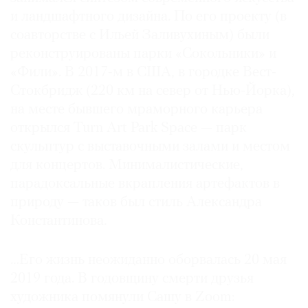
и ландшафтного дизайна. По его проекту (в
соавторстве с Ильей Заливухиным) были
реконструированы парки «Сокольники» и
«Фили». В 2017-м в США, в городке Вест-
Стокбридж (220 км на север от Нью-Йорка),
на месте бывшего мраморного карьера
открылся Turn Art Park Space — парк
скульптур с выставочными залами и местом
для концертов. Минималистические,
парадоксальные вкрапления артефактов в
природу — таков был стиль Александра
Константинова.
…Его жизнь неожиданно оборвалась 20 мая
2019 года. В годовщину смерти друзья
художника помянули Сашу в Zoom: