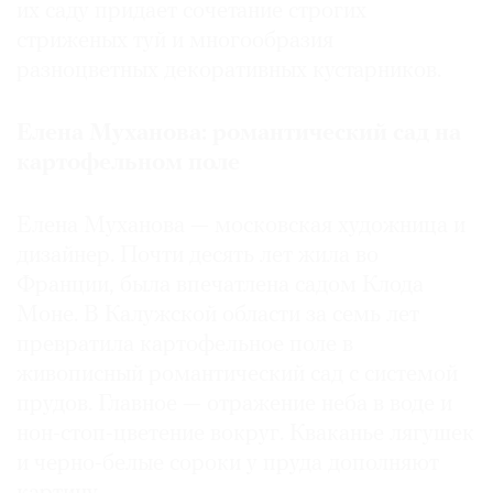
их саду придает сочетание строгих
стриженых туй и многообразия
разноцветных декоративных кустарников.
©
Елена Муханова: романтический сад на
2021
картофельном поле
The
Art
Елена Муханова — московская художница и
Newspaper
дизайнер. Почти десять лет жила во
Russia
Франции, была впечатлена садом Клода
Моне. В Калужской области за семь лет
превратила картофельное поле в
живописный романтический сад с системой
прудов. Главное — отражение неба в воде и
нон-стоп-цветение вокруг. Кваканье лягушек
и черно-белые сороки у пруда дополняют