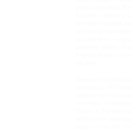
и малоизвестное. Ве
Моисея в центре в 
истории создания эт
скульптор выкачивал
наследников — огро
написано много. За
Кончаловского, пос
фильма.
Первоначальный зам
гробницы с 40 стату
завершился композиц
степенью достоверн
Рахиль и Лия никогд
исследователи нахо
папы — тоже его. О