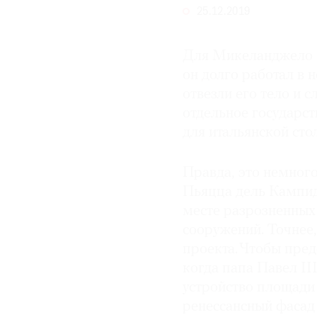
25.12.2019
© 2021 The Art Newspaper Russia
Для Микеланджело 
он долго работал в 
отвезли его тело и с
отдельное государст
для итальянской сто
Правда, это немного
Пьяцца дель Кампид
месте разрозненных
сооружений. Точнее,
проекта. Чтобы пред
когда папа Павел II
устройство площади 
ренессансный фасад