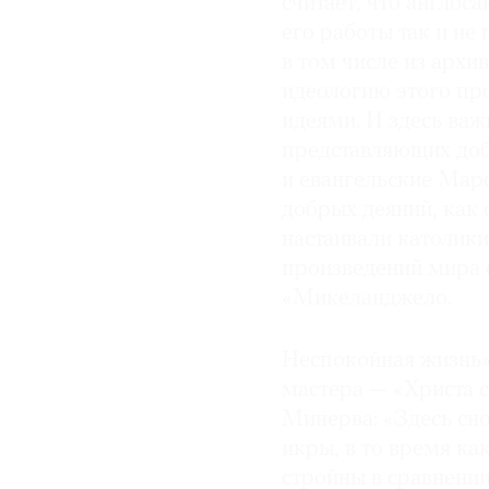
считает, что англос
его работы так и не
в том числе из арх
идеологию этого пр
идеями. И здесь ва
представляющих доб
и евангельские Мар
добрых деяний, как 
настаивали католики
произведений мира 
«Микеланджело.
Неспокойная жизнь»
мастера — «Христа 
Минерва: «Здесь сно
икры, в то время ка
стройны в сравнении