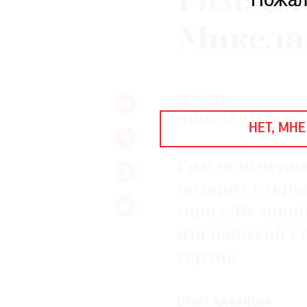
Рим: с
Пожал
ЕЖЕГОДНАЯ ПРЕМИЯ
КИНОФЕСТИВАЛЬ
Микела
Подписаться на новости
№79
Подписаться на газету
МАТЕРИАЛ ИЗ ГАЗЕТЫ
НЕТ, МНЕ
Где найти газету
Рим неисчерпа
Контакты редакции
Авторы
Медиакит
Mediakit
подарит откры
город. Велики
итальянской ст
сердце
ОЛЬГА КАБАНОВА