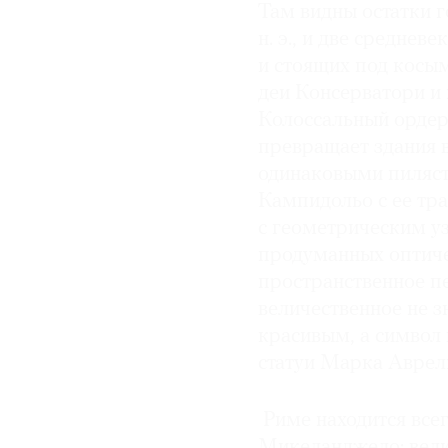
Там видны остатки г
н. э., и две средне
и стоящих под косы
деи Консерватори и
Колоссальный ордер
превращает здания 
одинаковыми пиляст
Кампидольо с ее т
с геометрическим у
продуманных оптич
пространственное п
величественное не 
красивым, а символ 
статуи Марка Аврел
Риме находится все
Микеланджело: вел