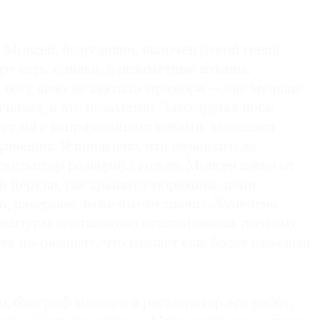
Моисей, безусловно, выточен рукой гения.
е есть, однако, и незаметные изъяны.
 ногу явно не хватило мрамора — она меньше
 назад, и это незаметно. Зато другая нога,
ладони с напряженными венами, вьющаяся
ршенны. Установлено, что незадолго до
скульптор развернул голову Моисея влево от
й церкви, где хранятся тюремные цепи
о, наверное, тоже что-то значит. Замечено
кульптуры неодинаково отшлифованы, поэтому
тся по-разному, что создает еще более сложный
, биограф мастера и реставратор его работ,