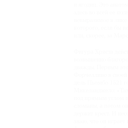
и ягодиц. Это анато
здесь во всей ее по
невыразимое в лике
которого, если бы н
или, скорее, за Марс
Фигура Христа дейст
возвышенно благоро
дважды. Первым это
Форчеллино в своей
дель Пьомбо 1521 г
Микеланджело: «Там,
под прямым углом пр
сломаны, а потом он
держит крест. И нес
знаю, что он играет