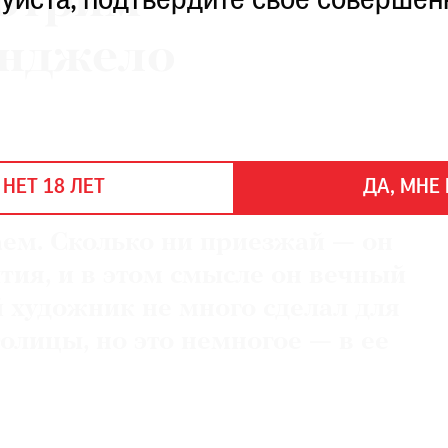
мотрим
уйста, подтвердите свое совершен
нджело
 НЕТ 18 ЛЕТ
ДА, МНЕ 
ем. Сколько ни приезжай — он
тия, и в этом смысле он вечный
й художник не много сделал для
олицы, но это немногое — в ее