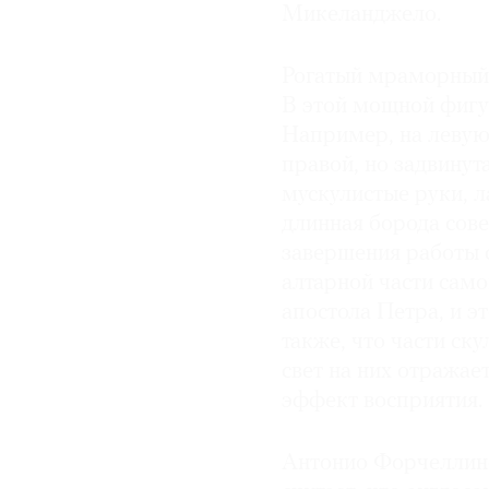
Микеланджело.
Рогатый мраморный 
В этой мощной фигур
Например, на левую
правой, но задвинута
мускулистые руки, 
длинная борода сове
завершения работы 
алтарной части само
апостола Петра, и эт
также, что части с
свет на них отражае
эффект восприятия.
Антонио Форчеллино