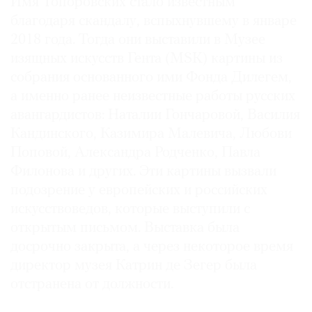
Имя Топоровских стало известным
благодаря скандалу, вспыхнувшему в январе
2018 года. Тогда они выставили в Музее
изящных искусств Гента (MSK) картины из
©
собрания основанного ими Фонда Дилегем,
2021
а именно ранее неизвестные работы русских
The
авангардистов: Наталии Гончаровой, Василия
Art
Кандинского, Казимира Малевича, Любови
Newspaper
Поповой, Александра Родченко, Павла
Russia
Филонова и других. Эти картины вызвали
подозрение у европейских и российских
искусствоведов, которые выступили с
открытым письмом. Выставка была
досрочно закрыта, а через некоторое время
директор музея Катрин де Зегер была
отстранена от должности.