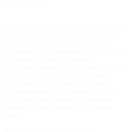
Катрин де Зегер и Игорь Топоровский.
Фото: Fondation Dieleghem
Где
найти
газету
Коллекционеры российского происхождения
Контакты
Игорь и Ольга Топоровские с 16 декабря
редакции
находятся под арестом по подозрению в
Авторы
мошенничестве, отмывании денег и торговле
Медиакит
краденым, сообщает бельгийская
Mediakit
телерадиокомпания VRT. В пятницу их арест
был продлен, подтверждает их адвокат
Себастьян Ватле. Адвокат Герт Ленсенс,
представляющий пострадавших — группу
арт-дилеров и наследников художников,
говорит об этом событии как о «важном
шаге».