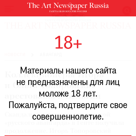
НОВОСТИ
18+
ВЫСТАВКИ
РЕСТАВРАЦИЯ
НОВОСТИ
АВАНГАРД
КНИГИ
Материалы нашего сайта
ПО
Коллекционеры Игорь
ПУТИ
не предназначены для лиц
и Ольга Топоровские
РЕЙТИНГ
моложе 18 лет.
МУЗЕЕВ
арестованы в Бельгии
РОСКОШЬ
Пожалуйста, подтвердите свое
ПРИГЛАШЕНИЯ
Скандальная история с выставкой
совершеннолетие.
«русского авангарда» в Генте получила
продолжение. Игорь Топоровский