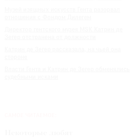
Музей изящных искусств Гента разорвал
отношения с Фондом Дилегем
Директор гентского музея MSK Катрин де
Зегер отстранена от должности
Катрин де Зегер рассказала, на чьей она
стороне
Власти Гента и Катрин де Зегер обменялись
судебными исками
САМОЕ ЧИТАЕМОЕ:
Некоторые любят