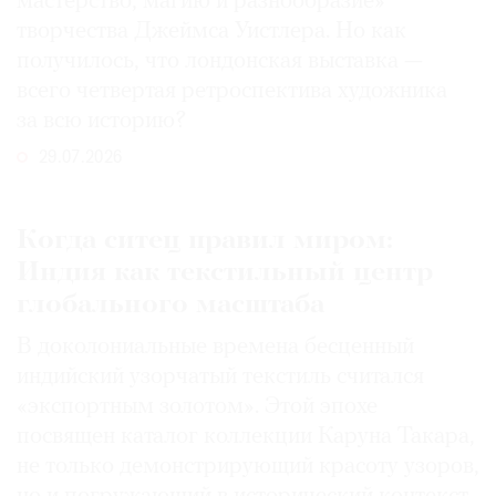
мастерство, магию и разнообразие»
творчества Джеймса Уистлера. Но как
получилось, что лондонская выставка —
всего четвертая ретроспектива художника
за всю историю?
29.07.2026
Когда ситец правил миром:
Индия как текстильный центр
глобального масштаба
В доколониальные времена бесценный
индийский узорчатый текстиль считался
«экспортным золотом». Этой эпохе
посвящен каталог коллекции Каруна Такара,
не только демонстрирующий красоту узоров,