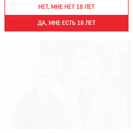
THE
обвиняется в мошенничестве
НЕТ, МНЕ НЕТ 18 ЛЕТ
ART
NEWSPAPER
В
СОФЬЯ БАГДАСАРОВА
ДА, МНЕ ЕСТЬ 18 ЛЕТ
МИРЕ
21.12.2019
ЕЖЕГОДНАЯ
ПРЕМИЯ
КИНОФЕСТИВАЛЬ
Подписаться
на
новости
Подписаться
на
газету