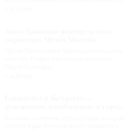
но и погружающий в исторический контекст
31.07.2026
Анна Трапкова покинула пост
директора Музея Москвы
Музей Москвы Анна Трапкова возглавляла
семь лет. Новым директором назначена
Мария Баландина
14.07.2026
Каналетто и Беллотто —
художники, влюбленные в город
Выставка посвящена двум авторам, которые
создали образ Венеции таким, каким его c