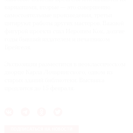
вариантами, вторые — это совершенно
самостоятельные произведения, третьи
цитируют работы других мастеров. Важной
фигурой проекта стал Иероним Кок, долгие
©
2021
годы бывший издателем и печатником
The
Брейгеля.
Art
Newspaper
Экспозиция разместится в неоклассическом
Russia
дворце Карла Лотарингского, одном из
старых зданий библиотеки. Выставка
продлится до 15 февраля.
ПОДПИСАТЬСЯ НА НОВОСТИ