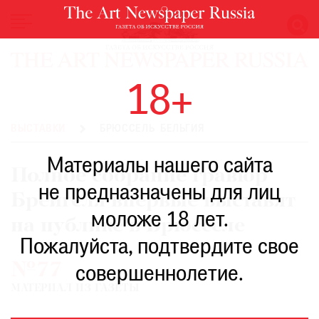
НОВОСТИ
18+
ВЫСТАВКИ
РЕСТАВРАЦИЯ
ВЫСТАВКИ
БРЮССЕЛЬ БЕЛЬГИЯ
КНИГИ
Материалы нашего сайта
ПО
Полное собрание гравюр
ПУТИ
не предназначены для лиц
Брейгеля впервые выставят
РЕЙТИНГ
моложе 18 лет.
МУЗЕЕВ
на публике в Брюсселе
РОСКОШЬ
Пожалуйста, подтвердите свое
№77
ПРИГЛАШЕНИЯ
совершеннолетие.
МАТЕРИАЛ ИЗ ГАЗЕТЫ