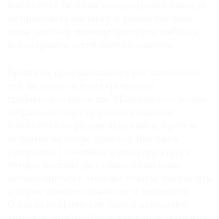
библиотеке Бельгии, которая ранее никогда
Где
не проводила выставки и, решив все-таки
найти
газету
этим заняться, первым проектом выбрала
показ гравюр легендарного мастера.
Контакты
редакции
Брейгель, прославившийся как живописец,
Авторы
тем не менее оставил громадное
Медиакит
графическое наследие. Максимально полно
Mediakit
собрать его смогли только в главной
библиотеке на родине художника, причем
потратив на это не один год. Выставка
(откроется 15 октября и продлится всего
четыре месяца) даст уникальный шанс
познакомиться с этим наследием, выставлять
которое крайне сложно из-за хрупкости.
Одни из графических листов повторяют
знаковые полотна Брейгеля или являются их