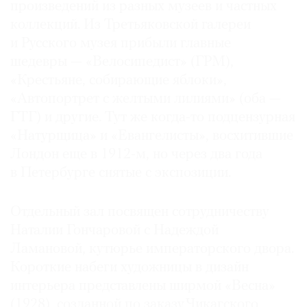
произведений из разных музеев и частных
коллекций. Из Третьяковской галереи
и Русского музея прибыли главные
шедевры — «Велосипедист» (ГРМ),
«Крестьяне, собирающие яблоки»,
«Автопортрет с желтыми лилиями» (оба —
ГТГ) и другие. Тут же когда-то подцензурная
«Натурщица» и «Евангелисты», восхитившие
Лондон еще в 1912-м, но через два года
в Петербурге снятые с экспозиции.
Отдельный зал посвящен сотрудничеству
Наталии Гончаровой с Надеждой
Ламановой, кутюрье императорского двора.
Короткие набеги художницы в дизайн
интерьера представлены ширмой «Весна»
(1928), созданной по заказу Чикагского