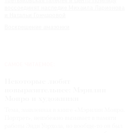
Третьяковская галерея и Центр Помпиду
воссоединят наследие Михаила Ларионова
и Натальи Гончаровой
Воскрешение амазонки
САМОЕ ЧИТАЕМОЕ:
Некоторые любят
повыразительнее: Мэрилин
Монро и художники
Тема, заявленная в книге «Мэрилин Монро.
Портрет», неизбежно вызывает в памяти
работы Энди Уорхола, но вообще-то он был