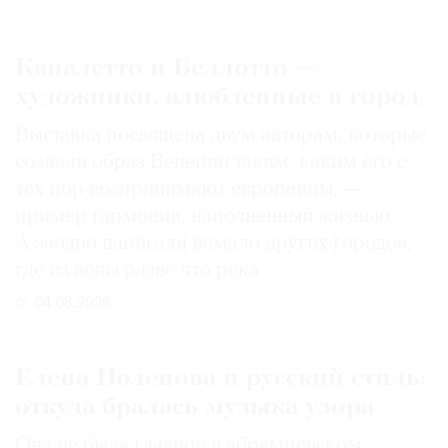
Каналетто и Беллотто —
художники, влюбленные в город
Выставка посвящена двум авторам, которые
создали образ Венеции таким, каким его c
тех пор воспринимают европейцы, —
пример гармонии, наполненный жизнью.
А заодно написали немало других городов,
где из воды разве что река
04.08.2026
Елена Поленова и русский стиль:
откуда бралась музыка узора
Она не была главной в абрамцевском