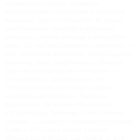
условностям, которые создавали
Где
художественные, социальные и гендерные
найти
газету
традиции». Для тех, кто ничего не слыхал
про Гончарову, музей сформулировал
Контакты
несколько пунктов, которые о ней следует
редакции
знать. Что она была пионером «всечества», то
Авторы
есть занималась живописью, иллюстрацией,
Медиакит
дизайном, кино, перформансом. Найден
Mediakit
даже английский аналог «всечества» —
“everythingism”. Дальше важно, что
Гончарова входила в группу лидеров
авангарда, выставлялась с Василием
Кандинским, Казимиром Малевичем
и Владимиром Татлиным. И что особенно
значимо — наравне с коллегами-мужчинами.
А еще в 1913 году в салоне Клавдии
Михайловой в Москве она первой из всех