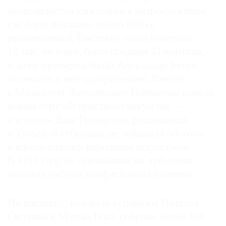
авангардистов удостоилась ретроспективы,
где было показано около 800 ее
произведений. Выставку тогда посетило
12 тыс. человек, была продана 31 картина,
©
и даже привередливый Александр Бенуа
2021
отозвался о ней одобрительно. Вместе
The
Art
с Михаилом Ларионовым Гончарова вывела
Newspaper
новый сорт абстрактного искусства —
Russia
«лучизм». Еще Гончарова, родившаяся
в Тульской губернии, не забывала об этом
и вдохновлялась народным искусством.
В 1910 году ее основанные на лубочных
мотивах работы конфисковала полиция.
На выставку, которую курируют Наталья
Сидлина и Мэтью Гейл, собрано более 160