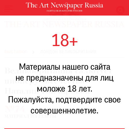
НОВОСТИ
18+
ВЫСТАВКИ
РЕСТАВРАЦИЯ
ВЫСТАВКИ
ЛОНДОН ВЕЛИКОБРИТАНИЯ
КНИГИ
Материалы нашего сайта
ПО
Великобритания салютует
ПУТИ
не предназначены для лиц
пионеру «всечества»
РЕЙТИНГ
моложе 18 лет.
МУЗЕЕВ
Наталии Гончаровой
РОСКОШЬ
Пожалуйста, подтвердите свое
№74
ПРИГЛАШЕНИЯ
совершеннолетие.
МАТЕРИАЛ ИЗ ГАЗЕТЫ