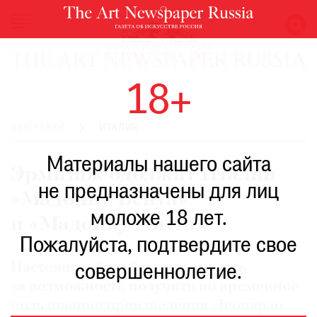
НОВОСТИ
18+
ВЫСТАВКИ
РЕСТАВРАЦИЯ
ВЫСТАВКИ
ИТАЛИЯ
КНИГИ
Материалы нашего сайта
ПО
Эрмитаж одолжит Италии
ПУТИ
не предназначены для лиц
«Мадонну Бенуа»
РЕЙТИНГ
моложе 18 лет.
МУЗЕЕВ
и «Мадонну Литта»
РОСКОШЬ
Пожалуйста, подтвердите свое
ПРИГЛАШЕНИЯ
Настоящая борьба развернулась
совершеннолетие.
за возможность получить во временное
пользование произведения Леонардо