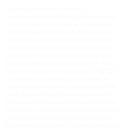
Где
До наших дней дошло менее 20
найти
произведений, бесспорно приписываемых
газету
кисти Леонардо, поэтому за возможность
получить работу мастера к 500-летней
Контакты
редакции
годовщине его смерти (2 мая 1519 года)
Авторы
развернулась настоящая борьба. Решение
отправить «Мадонну Бенуа» в Фабриано
Медиакит
носит дипломатический характер: с 10 по 15
Mediakit
июня там пройдет конференция ЮНЕСКО,
посвященная «творческим городам», в
которой примут участие делегации из 180
стран. Картина будет экспонироваться в
Муниципальной пинакотеке имени Бруно
Молайоли с 1 по 30 июня. После Фабриано
она отправится в Перуджу на выставку в
Национальной галерее Умбрии с 4 июля по 4