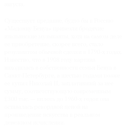
августа.
Существует предание, будто бы в Россию
«Мадонну Бенуа» привезли бродячие
©
итальянские музыканты, хотя на самом деле
2021
ее приобретение, скорее всего, стало
The
результатом обычной сделки в 1790-х годах.
Art
Известно, что в 1908 году картина
Newspaper
Russia
находилась в собственности семьи Бенуа в
Санкт-Петербурге, а шестью годами позже
ее купил Николай II, заплативший за нее
сумму, соответствующую современным
£300 тыс. — вплоть до 1960-х годов она
оставалась рекордной ценой на
произведение искусства в реальном
денежном исчислении.