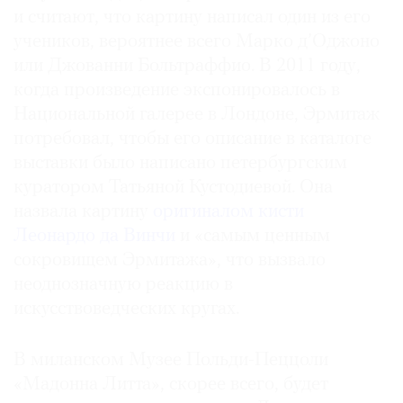
и считают, что картину написал один из его
учеников, вероятнее всего Марко д’Оджоно
или Джованни Больтраффио. В 2011 году,
когда произведение экспонировалось в
Национальной галерее в Лондоне, Эрмитаж
потребовал, чтобы его описание в каталоге
выставки было написано петербургским
куратором Татьяной Кустодиевой. Она
назвала картину
оригиналом кисти
Леонардо да Винчи
и «самым ценным
сокровищем Эрмитажа», что вызвало
неоднозначную реакцию в
искусствоведческих кругах.
В миланском Музее Польди-Пеццоли
«Мадонна Литта», скорее всего, будет