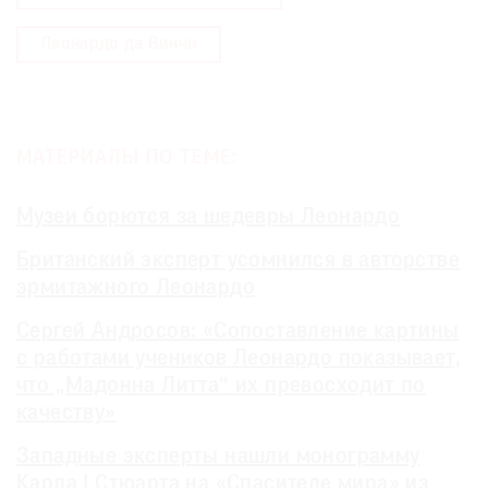
Леонардо да Винчи
МАТЕРИАЛЫ ПО ТЕМЕ:
Музеи борются за шедевры Леонардо
Британский эксперт усомнился в авторстве
эрмитажного Леонардо
Сергей Андросов: «Сопоставление картины
с работами учеников Леонардо показывает,
что „Мадонна Литта“ их превосходит по
качеству»
Западные эксперты нашли монограмму
Карла I Стюарта на «Спасителе мира» из