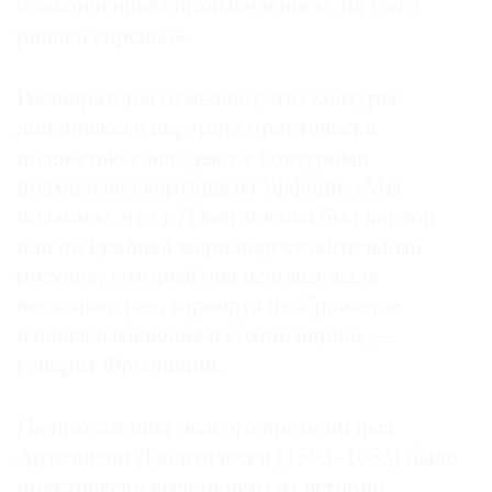
с законченным произведением, ни с его
ранней версией».
Реставраторы отмечают, что контуры
лондонского портрета практически
полностью совпадают с контурами
подмалевка картины из Уффици. «Мы
полагаем, что у Джентилески был картон
или по крайней мере подготовительный
рисунок, который она использовала
несколько раз, варьируя изображение
и внося изменения в композицию», —
говорит Фрозинини.
На протяжении долгого времени имя
Артемизии Джентилески (1593–1653) было
практически вычеркнуто из истории