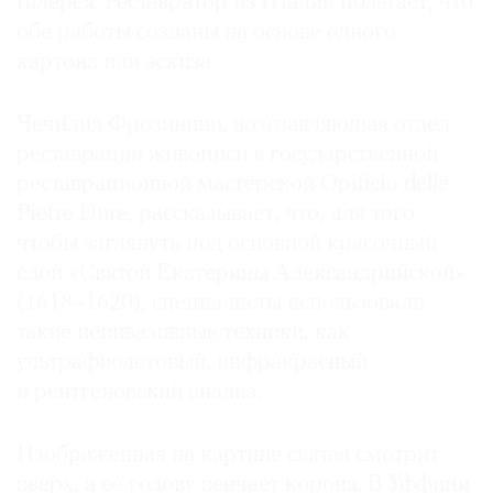
галерея. Реставратор из Италии полагает, что
Где
обе работы созданы на основе одного
найти
картона или эскиза.
газету
Чечилия Фрозинини, возглавляющая отдел
Контакты
редакции
реставрации живописи в государственной
Авторы
реставрационной мастерской Opificio delle
Медиакит
Pietre Dure, рассказывает, что, для того
чтобы заглянуть под основной красочный
Mediakit
слой «Святой Екатерины Александрийской»
(1618–1620), специалисты использовали
такие неинвазивные техники, как
ультрафиолетовый, инфракрасный
и рентгеновский анализ.
Изображенная на картине святая смотрит
вверх, а ее голову венчает корона. В Уффици