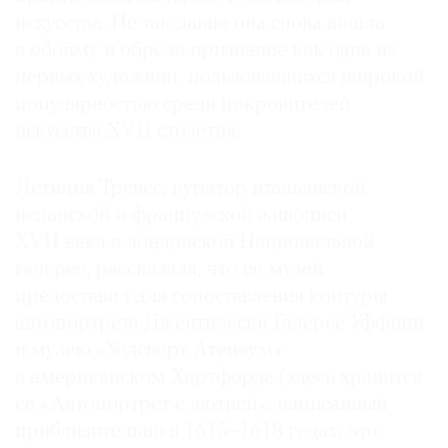
искусства. Не так давно она снова вошла
в обойму и обрела признание как одна из
первых художниц, пользовавшихся широкой
популярностью среди покровителей
искусства XVII столетия.
Летиция Тревес, куратор итальянской,
испанской и французской живописи
XVII века в лондонской Национальной
галерее, рассказала, что ее музей
предоставил для сопоставления контуры
автопортрета Джентилески Галерее Уффици
и музею «Уодсворт Атенеум»
в американском Хартфорде (здесь хранится
ее «Автопортрет с лютней», написанный
приблизительно в 1615–1618 годах; это