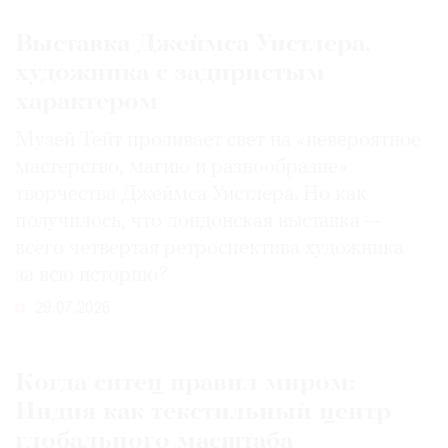
Выставка Джеймса Уистлера,
художника с задиристым
характером
Музей Тейт проливает свет на «невероятное
мастерство, магию и разнообразие»
творчества Джеймса Уистлера. Но как
получилось, что лондонская выставка —
всего четвертая ретроспектива художника
за всю историю?
29.07.2026
Когда ситец правил миром:
Индия как текстильный центр
глобального масштаба