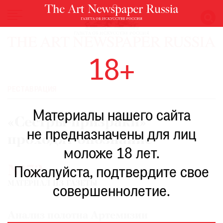
НОВОСТИ
18+
ВЫСТАВКИ
РЕСТАВРАЦИЯ
РЕСТАВРАЦИЯ
КНИГИ
Материалы нашего сайта
ПО
«Сестры-призраки»
ПУТИ
не предназначены для лиц
проходят опознание
РЕЙТИНГ
моложе 18 лет.
МУЗЕЕВ
№73
РОСКОШЬ
Пожалуйста, подтвердите свое
МАТЕРИАЛ ИЗ ГАЗЕТЫ
ПРИГЛАШЕНИЯ
совершеннолетие.
Анализ полотна Артемизии