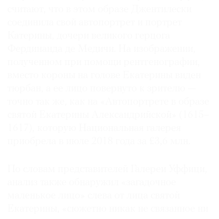
считают, что в этом образе Джентилески
соединила свой автопортрет и портрет
Катерины, дочери великого герцога
Фердинанда де Медичи. На изображении,
©
полученном при помощи рентгенографии,
2021
вместо короны на голове Екатерины виден
The
тюрбан, а ее лицо повернуто к зрителю —
Art
Newspaper
точно так же, как на «Автопортрете в образе
Russia
святой Екатерины Александрийской» (1615–
1617), которую Национальная галерея
приобрела в июле 2018 года за £3,6 млн.
По словам представителей Галереи Уффици,
анализ также обнаружил «загадочное
маленькое лицо» слева от лица святой
Екатерины, «сюжетно никак не связанное ни