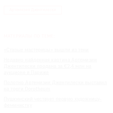
Артемизия Джентилески
МАТЕРИАЛЫ ПО ТЕМЕ:
«Старые мастерицы» вышли из тени
Недавно найденная картина Артемизии
Джентилески продана за €2,4 млн на
аукционе в Париже
Полотно Артемизии Джентилески выставил
на торги Dorotheum
Пушкинский чествует первую художницу-
феминистку