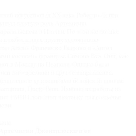
ский искусствовед ХХ века Роберто Лонги
кивал важную роль Артемизии
караваджизма в Италии. По этой же логике
 и работы двух других художников-
тая Агата» Франческо Гварино и «Ангел
ными костями» француза Симона Вуэ. Они, как
ют в Москву из Неаполя. Однако было
иси того времени и другое направление,
дставленное художниками болонской школы:
нтарини, Гвидо Рени. Именно их работы из
ции ГМИИ дополнят выставку для создания
мени.
кина
 Артемизия Джентилески и ее