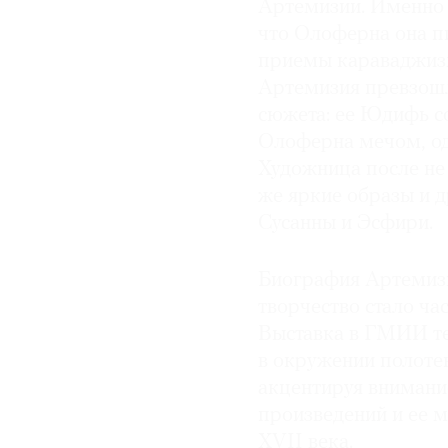
Артемизии. Именно т
что Олоферна она пи
приемы караваджизм
Артемизия превзошл
сюжета: ее Юдифь с
Олоферна мечом, од
Художница после не 
же яркие образы и д
Сусанны и Эсфири.
Биография Артемизии
творчество стало ча
Выставка в ГМИИ те
в окружении полоте
акцентируя внимани
произведений и ее м
XVII века.