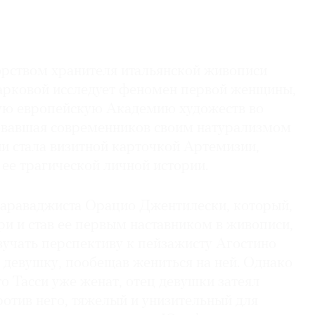
орством хранителя итальянской живописи
ковой исследует феномен первой женщины,
ую европейскую Академию художеств во
вавшая современников своим натурализмом
и стала визитной карточкой Артемизии,
 ее трагической личной истории.
араваджиста Орацио Джентилески, который,
ри и став ее первым наставником в живописи,
зучать перспективу к пейзажисту Агостино
л девушку, пообещав жениться на ней. Однако
то Тасси уже женат, отец девушки затеял
отив него, тяжелый и унизительный для