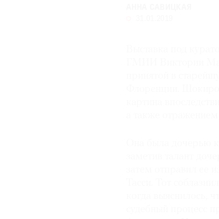
АННА САВИЦКАЯ
© 2021 The Art Newspaper Russia
31.01.2019
Выставка под курат
ГМИИ Виктории Мар
принятой в старейш
Флоренции. Шокиро
картина впоследстви
а также отражением
Она была дочерью к
заметив талант доче
затем отправил ее и
Тасси. Тот соблазни
когда выяснилось, ч
судебный процесс пр