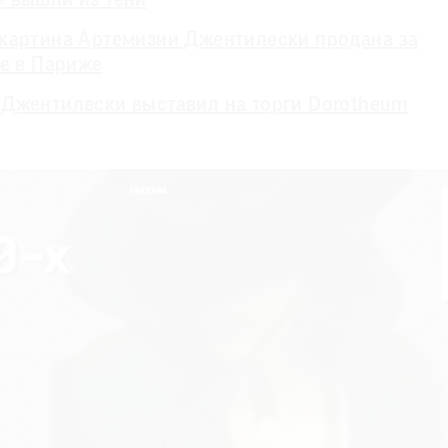
 вышли из тени
картина Артемизии Джентилески продана за
не в Париже
Джентилески выставил на торги Dorotheum