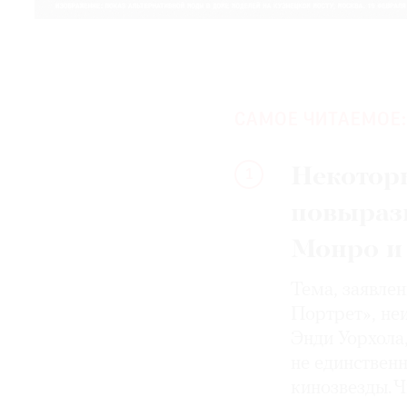
САМОЕ ЧИТАЕМОЕ:
Некотор
1
повыраз
Монро и
Тема, заявле
Портрет», не
Энди Уорхола
не единствен
кинозвезды. Ч