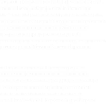
огда она создала свою «Юдифь», и считается,
сала с Тасси, а Юдифь с себя. Используя
а — смелый ракурс и контрастную светотень,
а даже самого мэтра в натурализме трактовки
осредоточенно и деловито рубит голову
новременно придерживая ее рукой.
раз возвращалась к этому сюжету, создав столь
ругих героинь Ветхого Завета: Вирсавии,
 не раз возникала в литературе, а ее
стой темой феминистских исследований.
м не менее показывает картину художницы
н ее современников-мужчин, тем самым
е на художественных достоинствах ее
есте в итальянском искусстве первой трети