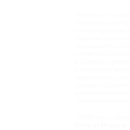
Знаменитый итальян
справедливо подчер
в распространении 
в выставку включены
караваджистов: «Свя
с туникой и играль
и «Юдифь», приезжа
в итальянской живоп
академическое, пре
Гверчино, Симоне Ка
постоянной экспози
общей картины вре
ГМИИ им. А.С.Пуш
Гости из Неаполя.