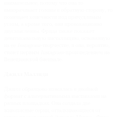
внимательнее, потому что она то
выворачивает головы в обратную сторону, то
помещает конечности под причудливым
углом, а кроме того, они провокационно
двусмысленны. Фрида также покажет
девятиканальную инсталляцию, основанную
на ее
Instagram-
творчестве, и она, вероятно,
станет первым
Instagram
-произведением на
Венецианской биеннале.
Джилл Маллиди
Джилл образцово вписалась в двойной
формат с альтернативными выставками на
разных площадках. Она создала две
живописные серии, отталкивающиеся от