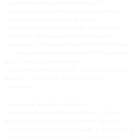
затрагивающие сложные темы. В его
Где
экспозицию для Венецианской биеннале
найти
газету
“May you live in interesting times”
(псевдокитайское изречение, аналогичное
Контакты
русскому «Не дай вам бог жить в эпоху
редакции
перемен»), которая откроется для публики
Авторы
11 мая,
вошли произведения
79 художников
Медиакит
и арт-групп со всего мира —
Mediakit
преимущественно это 30–40-летние авторы,
многие с успешной международной
карьерой.
Желая выстроить логически
последовательное высказывание, Ругофф
принял крайне смелое решение: на двух
основных площадках биеннале, в Арсенале и
Центральном павильоне в Джардини, он