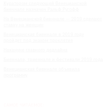
Куратором следующей Венецианской
биеннале назначен Ральф Ругофф
На Венецианской биеннале — 2019 сделают
ставку на женщин
Венецианская биеннале в 2019 году
пройдет под знаком проклятия
Накануне главного дедлайна
Биеннале, триеннале и фестивали 2019 года
Венецианская биеннале объявила
программу
САМОЕ ЧИТАЕМОЕ: