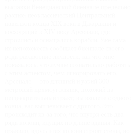
выставки Венецианской биеннале предельно
разные: неоклассический Центральный
павильон конца XIX века в Джардини и
восходящий к XIV веку Арсенале, где
строились и оснащались корабли. Уже сама
их непохожесть сообщает биеннале своего
рода раздвоение личности, так что мне
показалось, что лучше сознательно работать
с этим аспектом, чем игнорировать его.
Арсенале — это длинный и узкий 300-
метровый прямоугольник, похожий на
пищеварительный тракт; вы входите с одного
конца, вас выплевывает с другого. Это
происходит из-за того, что внутри есть два
ряда колонн, идущих по длине здания. Как
правило, вдоль этих колонн строят стены, но