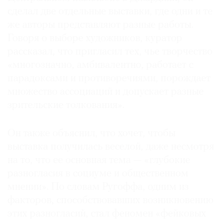
сделал две отдельные выставки, где одни и те
же авторы представляют разные работы.
Говоря о выборе художников, куратор
рассказал, что пригласил тех, чье творчество
©
«многозначно, амбивалентно, работает с
2021
The
парадоксами и противоречиями, порождает
Art
множество ассоциаций и допускает разные
Newspaper
зрительские толкования».
Russia
Он также объяснил, что хочет, чтобы
выставка получилась веселой, даже несмотря
на то, что ее основная тема — «глубокие
разногласия в социуме и общественном
мнении». По словам Ругоффа, одним из
факторов, способствовавших возникновению
этих разногласий, стал феномен «фейковых