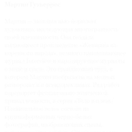
М
а
р
тин
Гутьеррес
Мартин — молодая нью-йоркская
художница, исследующая многогранность
своей идентичности. Она создала
выдающееся произведение «Женщина из
коренного народа», немного напоминающее
журнал Interview и пародирующее журналы
о моде и стиле. Это грандиозный труд, в
котором Мартин изображена на модных
разворотах и в псевдорекламах. Ряд работ
пародирует фетишизацию этнической
принадлежности, а серия «Тело в плену/
Пленительное тело» состоит из
крупноформатных черно-белых
фотографий, изображающих сцены,