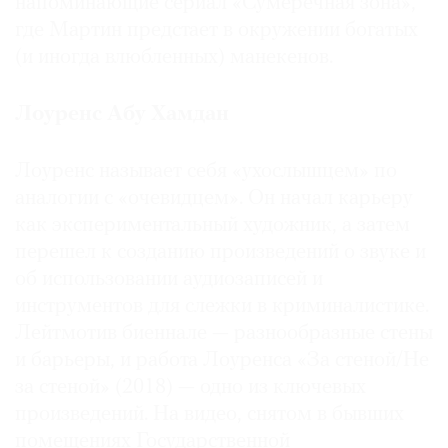
напоминающие сериал «Сумеречная зона»,
где Мартин предстает в окружении богатых
(и иногда влюбленных) манекенов.
Лоуренс Абу Хамдан
Лоуренс называет себя «ухослышцем» по
аналогии с «очевидцем». Он начал карьеру
как экспериментальный художник, а затем
перешел к созданию произведений о звуке и
об использовании аудиозаписей и
инструментов для слежки в криминалистике.
Лейтмотив биеннале — разнообразные стены
и барьеры, и работа Лоуренса «За стеной/Не
за стеной» (2018) — одно из ключевых
произведений. На видео, снятом в бывших
помещениях Государственной