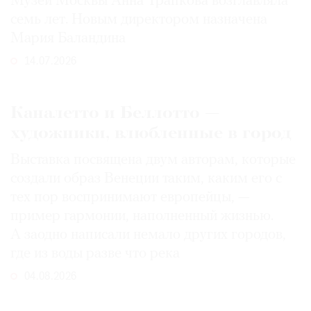
Музей Москвы Анна Трапкова возглавляла
семь лет. Новым директором назначена
Мария Баландина
14.07.2026
Каналетто и Беллотто —
художники, влюбленные в город
Выставка посвящена двум авторам, которые
создали образ Венеции таким, каким его c
тех пор воспринимают европейцы, —
пример гармонии, наполненный жизнью.
А заодно написали немало других городов,
где из воды разве что река
04.08.2026