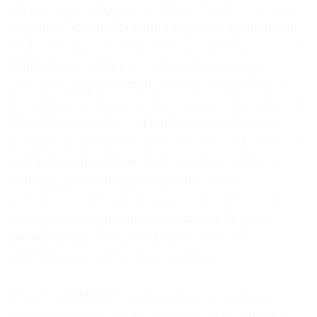
и художников ее круга. В отличие от галереи,
студия в большей степени ориентирована не
на коммерческий, а на творческий результат.
Одним из образцов для возникновения
©
подобного формата послужила «Фабрика»
2021
Энди Уорхола, ставшая творческим центром
The
Нью-Йорка в 1970–1980-е годы. Открыв
Art
галерею почти 20 лет назад, Айдан Салахова
Newspaper
не прекращала работать как художник, и
Russia
теперь, по ее признанию, продажа
собственных картин приносит ей больше,
чем работы художников галереи. Кроме
того, она преподает в Суриковском
институтеь — отсюда и ученики.
Вместо «М&Ю Гельман» будет создана
некоммерческая продюсерская компания