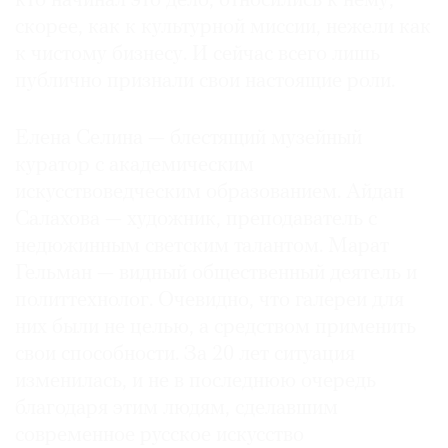
кто начинал это дело, относились к нему,
скорее, как к культурной миссии, нежели как
к чистому бизнесу. И сейчас всего лишь
публично признали свои настоящие роли.
Елена Селина — блестящий музейный
куратор с академическим
искусствоведческим образованием. Айдан
Салахова — художник, преподаватель с
недюжинным светским талантом. Марат
Гельман — видный общественный деятель и
политтехнолог. Очевидно, что галереи для
них были не целью, а средством применить
свои способности. За 20 лет ситуация
изменилась, и не в последнюю очередь
благодаря этим людям, сделавшим
современное русское искусство