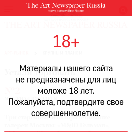
НОВОСТИ
18+
ВЫСТАВКИ
РЕСТАВРАЦИЯ
АРТ-РЫНОК
КРУПНЫМ ПЛАНОМ
КНИГИ
Материалы нашего сайта
ПО
Устали торговать
ПУТИ
не предназначены для лиц
РЕЙТИНГ
моложе 18 лет.
№2
МУЗЕЕВ
МАТЕРИАЛ ИЗ ГАЗЕТЫ
РОСКОШЬ
Пожалуйста, подтвердите свое
ПРИГЛАШЕНИЯ
совершеннолетие.
Tри старейшие и авторитетнейшие
галереи Москвы: «М&Ю Гельман»,