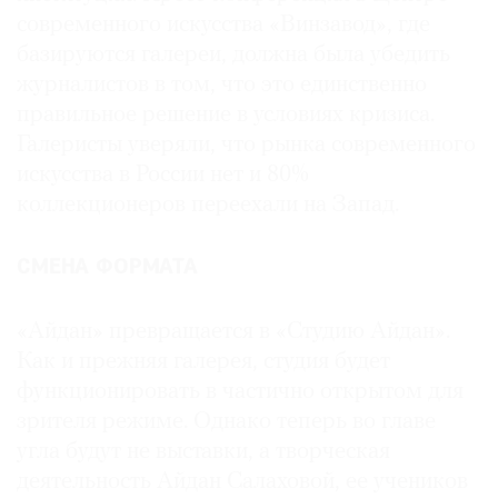
современного искусства «Винзавод», где
Где
найти
базируются галереи, должна была убедить
газету
журналистов в том, что это единственно
правильное решение в условиях кризиса.
Контакты
Галеристы уверяли, что рынка современного
редакции
искусства в России нет и 80%
Авторы
коллекционеров переехали на Запад.
Медиакит
Mediakit
СМЕНА ФОРМАТА
«Айдан» превращается в «Студию Айдан».
Как и прежняя галерея, студия будет
функционировать в частично открытом для
зрителя режиме. Однако теперь во главе
угла будут не выставки, а творческая
деятельность Айдан Салаховой, ее учеников