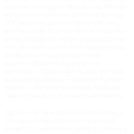
Где
нами кое-что покруче Бэнкси — знаменитая
найти
и неуловимая немецкая граффити-команда
газету
1UP, расписавшая своим тэгом чуть ли не
всю Германию, включая стены небоскребов
Контакты
и поезда метро. На биеннале они выложили
редакции
этот тэг из нескольких сотен «одноразовых»
Авторы
телефонов, использованных ими на
Медиакит
вылазках. Масштаб действительно
Mediakit
впечатляет. «Мы хотели показать, что такое
настоящее граффити, — объясняет Сабина
Чагина. — В том числе для того, чтобы вы
увидели разницу с другими художниками».
Другие — это художники уличной волны , то
есть пришедшие из уличного искусства в
галереи или сочетающие работу на улице и в