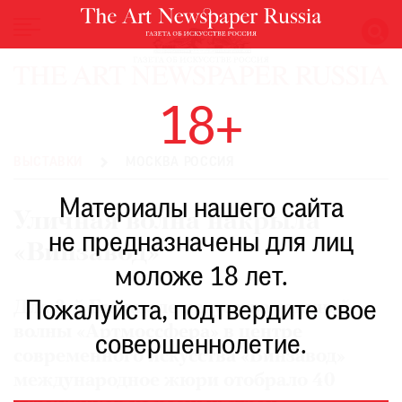
НОВОСТИ
18+
ВЫСТАВКИ
РЕСТАВРАЦИЯ
ВЫСТАВКИ
МОСКВА РОССИЯ
КНИГИ
Материалы нашего сайта
ПО
Уличная волна накрыла
ПУТИ
не предназначены для лиц
«Винзавод»
РЕЙТИНГ
моложе 18 лет.
МУЗЕЕВ
РОСКОШЬ
Пожалуйста, подтвердите свое
Для 3-й Биеннале искусства уличной
волны «Артмоссфера» в центре
ПРИГЛАШЕНИЯ
совершеннолетие.
современного искусства «Винзавод»
международное жюри отобрало 40