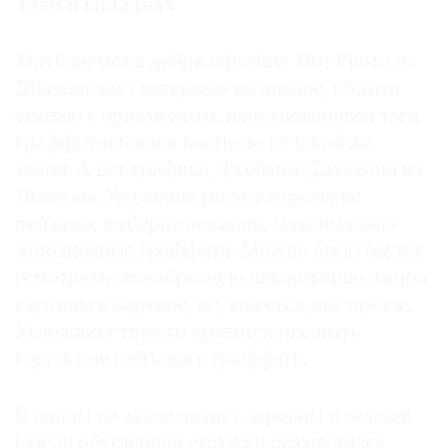
Тэги в складках
Углубляемся в дебри офлайна. Вот Finsta из
Швеции дает интервью на диване, обитом
тканью с орнаментом, напоминающим тэги
граффитистов и в костюме из такой же
ткани. А вот графика Джеймса Джессопа из
Лондона. Художник рисует городские
пейзажи, выбирая локации, максимально
заполненные граффити. Можно было бы тут
усмотреть своеобразную инкарнацию жанра
картины в картине, но, кажется, все проще.
Художнику просто нравится рисовать
городские пейзажи с граффити.
В одном из залов пахнет деревом и землей.
Среди обугленной стружки разместился