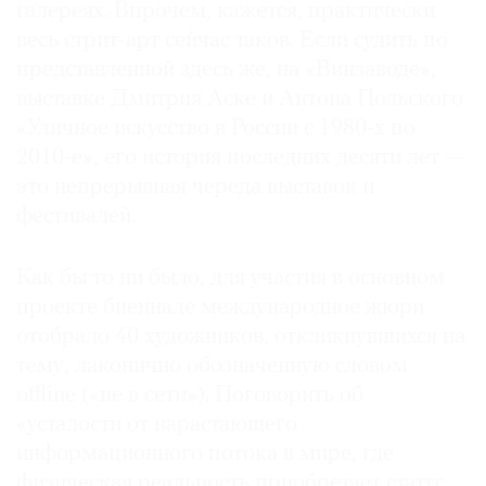
галереях. Впрочем, кажется, практически
весь стрит-арт сейчас таков. Если судить по
представленной здесь же, на «Винзаводе»,
выставке Дмитрия Аске и Антона Польского
©
«Уличное искусство в России с 1980-х по
2021
2010-е», его история последних десяти лет —
The
это непрерывная череда выставок и
Art
фестивалей.
Newspaper
Russia
Как бы то ни было, для участия в основном
проекте биеннале международное жюри
отобрало 40 художников, откликнувшихся на
тему, лаконично обозначенную словом
offline («не в сети»). Поговорить об
«усталости от нарастающего
информационного потока в мире, где
физическая реальность приобретает статус