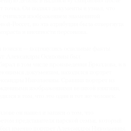
енную деталь: в надписи «у смирнова» после
ет точка. Он поднял документы и узнал, что
т считался изображением знаменитой
ой-Россет, но эта атрибуция была отвергнута
возраста и внешности персонажа.
 поиски — подтянулись остальные факты.
руг Александры Осиповны был
бирал в том числе произведения Брюллова, и в
меющимся документам, находился портрет
ксандры Николаевны. Сравнив портрет из
ржденными изображениями великой княгини,
ился в том, что это один и тот же человек.
лове он нашел и записи о том, что
етом представителя царской семьи, который
 был именно портрет Александры Николаевны.