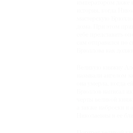
императором даже в
история, когда Нико
мастерскую Брюллов
дома. При этом прик
себе представить опо
сам отправился по 
Брюллова как должн
Великую княжну Але
называли ангелом за
она умерла, когда е
Брюллов написал ик
черты великой княжн
а также наброски и
Николаевны и ее бли
Портрет великой кн