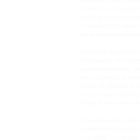
внимание на существ
буквы «у» отсутству
прежде этот портре
Александры Смирнов
из-за несовпадения 
Алексеев продолжил
Например, что суп
коллекционером, со
его собрании, по и
великой княжны Але
музея с уже подтве
Сергей Алексеев убед
В документах о Брюл
единственным портр
художник закончил,