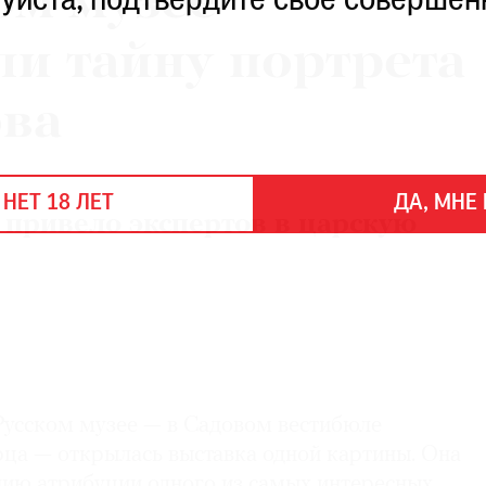
ом музее
уйста, подтвердите свое совершен
и тайну портрета
ва
 НЕТ 18 ЛЕТ
ДА, МНЕ 
 привело экспертов в царскую
Русском музее — в Садовом вестибюле
ца — открылась выставка одной картины. Она
ию атрибуции одного из самых интересных