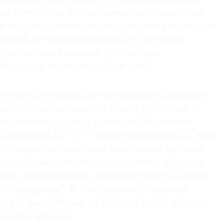
рла Брюллова. Долгое время он обозначался
й портрет», потом его определили как портрет
новой. И только теперь музей уверенно
ортрет великой княжны Александры
й дочери императора Николая I.
 курьез, который дает возможность раскрыть
в исследовании наследия Карла Брюллова, —
выставки ее куратор Григорий Голдовский,
 живописи XVIII — первой половины XIX века
 десятилетия прошлого века самый крупный
честву Брюллова Эсфирь Ацаркина сравнила
нком, хранящимся в собрании Русского музея,
 „у смирнова“. И совершенно не обратив
, что после буквы „у“ не стоит точка, решила,
жа на портрете».