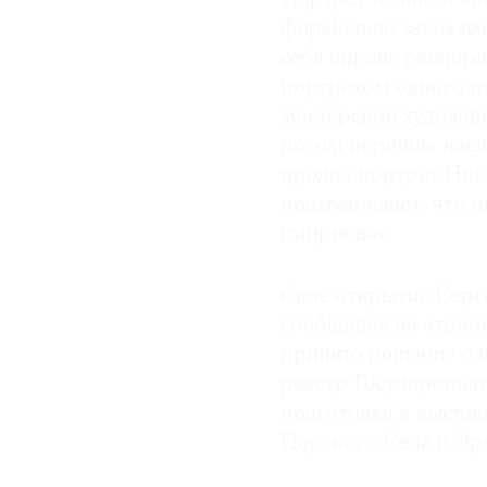
формально заказ им
себя вправе распоря
портретом одного из
мастерской художник
потом перешла насле
продал портрет Ник
подтверждает, что п
смирнова».
Свое открытие Серге
сообщения на атриб
принято решение о 
реестр Государстве
подготовка к выстав
Царского Села и Эр