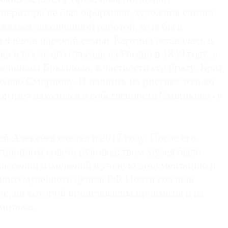
ператора не был оформлен, художник считал
жаться законченной работой, хотя бы и
 членов царской семьи. Картина оставалась в
а и после его отъезда из России в 1849 году, а
дникам Брюллова, в частности его брату. Брат
олаю Смирнову. И надпись на рисунке только
ортрет находился в собственности Смирнова: «у
й Алексеев сделал в 2017 году. После его
уционном совете руководством музея было
внесении изменений в ученую документацию и
нного музейного фонда РФ. Почти год шла
ке, на которой представлены предметы и из
митажа.