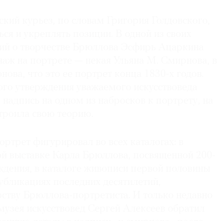
ский курьез, по словам Григория Голдовского,
ся и укреплять позиции. В одной из своих
ий о творчестве Брюллова Эсфирь Ацаркина
наж на портрете — некая Ульяна М. Смирнова, в
ова, что это ее портрет конца 1830-х годов.
ого утверждения уважаемого искусствоведа
 надпись на одном из набросков к портрету, на
троила свою теорию.
ортрет фигурировал во всех каталогах: в
ой выставке Карла Брюллова, посвященной 200-
ждения, в каталоге живописи первой половины
публикациях последних десятилетий,
ству Брюллова-портретиста. И только недавно
музея искусствовед Сергей Алексеев обратил