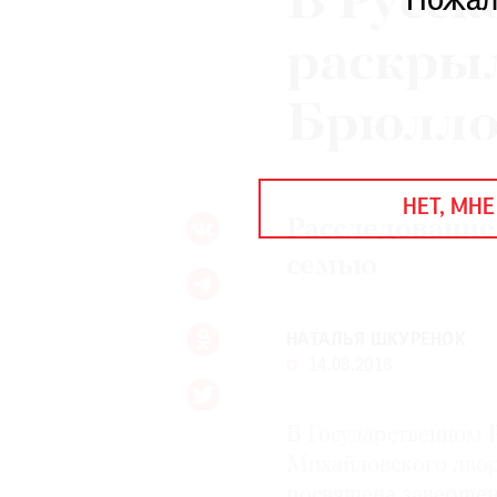
В Русск
Пожал
ЕЖЕГОДНАЯ ПРЕМИЯ
КИНОФЕСТИВАЛЬ
раскрыл
Брюлло
Подписаться на новости
Подписаться на газету
НЕТ, МНЕ
Где найти газету
Расследование
семью
Контакты редакции
Авторы
Медиакит
Mediakit
НАТАЛЬЯ ШКУРЕНОК
14.08.2018
В Государственном 
Михайловского двор
посвящена завершен