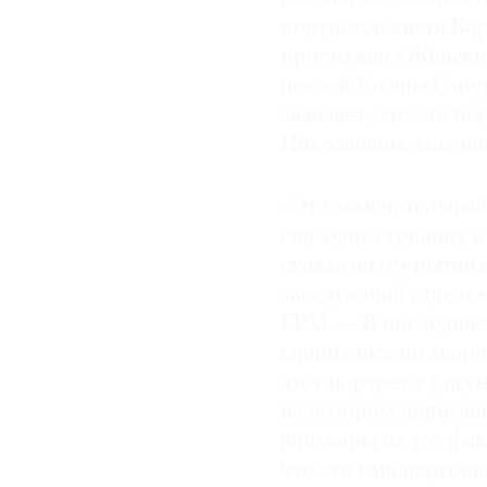
портретов кисти Ка
© 2021 The Art Newspaper Russia
просто как «Женски
некоей Ульяны Смир
заявляет, что это п
Николаевны, младше
«Это замечательный
еще одну страницу 
сказал на открытии 
заведующий отделом
ГРМ. — В последние
специалист по твор
этот портрет с рису
на котором написано
внимания на тот факт
что это имя персона