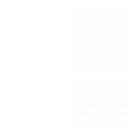
Этот искусствоведче
продолжал развивать
последних публикац
написала, что персо
замужестве Спиридон
Основанием для так
стала лишь короткая
чем Ацаркина и пос
С этой атрибуцией п
каталоге к юбилейн
летию со дня его ро
XIX века, в других 
посвященных мастер
сотрудник Русского 