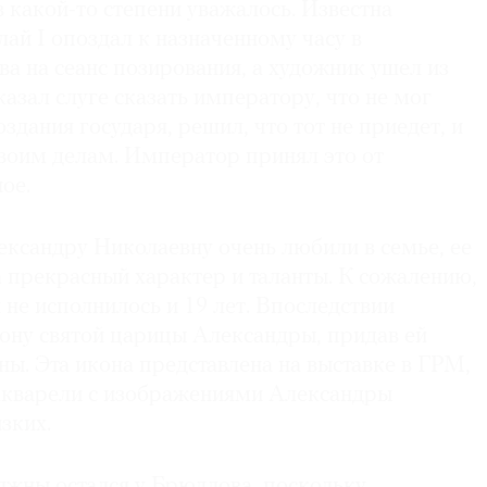
 какой-то степени уважалось. Известна
лай I опоздал к назначенному часу в
а на сеанс позирования, а художник ушел из
азал слуге сказать императору, что не мог
здания государя, решил, что тот не приедет, и
своим делам. Император принял это от
ое.
ксандру Николаевну очень любили в семье, ее
 прекрасный характер и таланты. К сожалению,
й не исполнилось и 19 лет. Впоследствии
ону святой царицы Александры, придав ей
ы. Эта икона представлена на выставке в ГРМ,
 акварели с изображениями Александры
зких.
яжны остался у Брюллова, поскольку