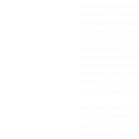
Потом обнаружилась
написано: «Портрет
при жизни изображе
полное их сходство 
Из биографии художн
предложил ему напи
Брюллов, хотя и без 
принимает предложе
работу. Он сделал б
императрицы Алекс
Но вскоре, как это ч
по вольнолюбию хар
какими-то обязатель
поручений, поэтому 