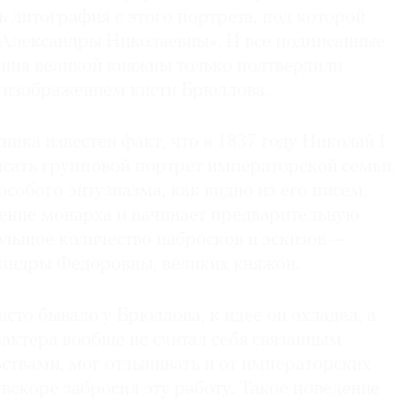
 литография с этого портрета, под которой
 Александры Николаевны». И все подписанные
ния великой княжны только подтвердили
с изображением кисти Брюллова.
ика известен факт, что в 1837 году Николай I
сать групповой портрет императорской семьи.
особого энтузиазма, как видно из его писем,
ние монарха и начинает предварительную
ольшое количество набросков и эскизов —
андры Федоровны, великих княжон.
асто бывало у Брюллова, к идее он охладел, а
актера вообще не считал себя связанным
ствами, мог отлынивать и от императорских
вскоре забросил эту работу. Такое поведение