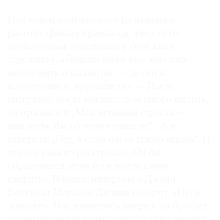
Под конец получасового разговора о
работах Дюшан признался, что у него
двойственное отношение к себе как к
художнику. «Больше всего ему хотелось
поговорить о шахматах, — делится
впечатлением журналистка. — После
интервью, когда мы вышли немного выпить,
он признался: „Моя истинная страсть —
шахматы. Вы об этом слышали?“. А я
ответила: „Нет, я сама очень плохо играю“. И
это его ужасно расстроило. Он бы
обрадовался, если бы я могла с ним
сыграть». В конце интервью с Джоан
Бейквелл Марсель Дюшан говорит: «Ну, я
доволен». Наклонившись вперед, он бросает
на нее одобрительный взгляд, откидывается