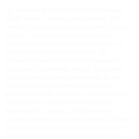
Где
Да, конечно. Все искусство после Гюстава
найти
Курбе можно считать ретинальным. Это
газету
значит, что вы смотрите на картину только
Контакты
для того, чтобы она запечатлелась на
редакции
сетчатке глаза. И не добавляете ничего от
Авторы
себя, ничего интеллектуального. На
Медиакит
психоаналитический подход к живописи
тогда был абсолютный запрет, вы должны
Mediakit
были только смотреть и отражать то, что
видят ваши глаза. Начиная с Курбе все
импрессионисты, фовисты и даже кубисты
были такими. Сюрреалисты несколько
изменили этот подход, но больше всех
сделали дадаисты. Это они заявили: «Почему
мы должны заниматься только визуальной
стороной живописи? Должно быть что-то