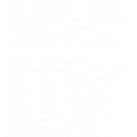
первых «готовых вещей» — велосипедным
колесом. «Он признался, что наслаждался
реакцией проходящих мимо на эту довольно
странную штуку, — рассказывает она, — и
по-детски радовался тому, что столько
людей чувствовали себя сконфуженными».
Дюшан был «почти мирный», по
впечатлениям Бейквелл. «С ним было очень
приятно, он был, без сомнения, невероятно
умным, постоянно улыбался. Он почти
заигрывал со мной, это было очень по-
французски. В нем и было очарование
настоящего француза. Он никуда не спешил,
не пытался навязать свои взгляды, свое
мировоззрение; он просто пришел
поделиться своими мыслями и был на