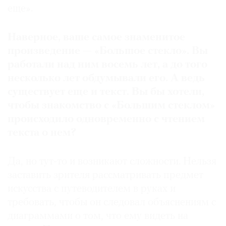
еще».
Наверное, ваше самое знаменитое
произведение — «Большое стекло». Вы
©
работали над ним восемь лет, а до того
2021
несколько лет обдумывали его. А ведь
The
существует еще и текст. Вы бы хотели,
Art
Newspaper
чтобы знакомство с «Большим стеклом»
Russia
происходило одновременно с чтением
текста о нем?
Да, но тут-то и возникают сложности. Нельзя
заставить зрителя рассматривать предмет
искусства с путеводителем в руках и
требовать, чтобы он следовал объяснениям с
диаграммами о том, что ему видеть на