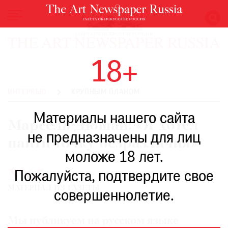
НОВОСТИ
18+
ВЫСТАВКИ
РЕСТАВРАЦИЯ
ИНТЕРВЬЮ
КРУПНЫМ ПЛАНОМ
КНИГИ
Материалы нашего сайта
ПО
Марсель Дюшан: «Я хотел
ПУТИ
не предназначены для лиц
найти точку безразличия»
РЕЙТИНГ
моложе 18 лет.
МУЗЕЕВ
№65
РОСКОШЬ
Пожалуйста, подтвердите свое
МАТЕРИАЛ ИЗ ГАЗЕТЫ
ПРИГЛАШЕНИЯ
совершеннолетие.
Мы публикуем на русском языке