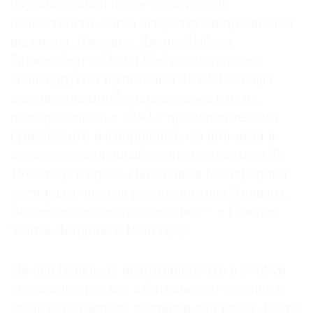
окутана славой после десятилетий
безвестности, когда искусству он предпочел
шахматы. Джаспер Джонс, Роберт
Раушенберг и Джон Кейдж считали его
своим другом и учителем. В 1950-е годы
именно они пробудили интерес к нему,
поддержанный в 1960-е представителями
британского и американского поп-арта и
позже подхваченный концептуализмом. В
1963 году в музее Пасадены в Калифорнии
состоялась первая ретроспектива Дюшана.
За ней последовала еще одна — в Галерее
Тейт в Лондоне в 1966 году.
Джоан Бейквелл вспоминает, что в 1968-м
художник приехал в британскую столицу в
связи с открытием выставки в галерее
Alecto
.