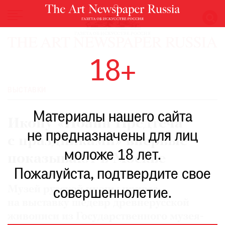
НОВОСТИ
18+
ВЫСТАВКИ
РЕСТАВРАЦИЯ
ВЫСТАВКИ
КНИГИ
Материалы нашего сайта
ПО
Икону «Иоанн Предтеча
ПУТИ
не предназначены для лиц
с праздниками» впервые
РЕЙТИНГ
моложе 18 лет.
МУЗЕЕВ
показывают в Москве
РОСКОШЬ
Пожалуйста, подтвердите свое
ПРИГЛАШЕНИЯ
Музей русской иконы привез
совершеннолетие.
на выставку шедевр древнерусской
живописи из Государственного музея-