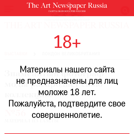
НОВОСТИ
18+
ВЫСТАВКИ
РЕСТАВРАЦИЯ
ВЫСТАВКИ
ЛОНДОН ВЕЛИКОБРИТАНИЯ
КНИГИ
Материалы нашего сайта
ПО
Знаменитый фотограф
ПУТИ
не предназначены для лиц
моды распродает свою
РЕЙТИНГ
моложе 18 лет.
МУЗЕЕВ
коллекцию
РОСКОШЬ
Пожалуйста, подтвердите свое
№56
ПРИГЛАШЕНИЯ
совершеннолетие.
МАТЕРИАЛ ИЗ ГАЗЕТЫ