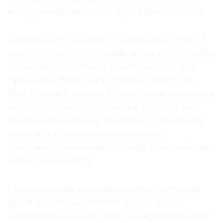
которую она писала на протяжении 2000-х.
Помимо двух «очных» аукционов, с 1 по 15
сентября проходят онлайн-торги фотографии
из собрания Тестино с работами Грегори
Крюдсона, Рони Хорн, Ринеке Дейкстры,
Нан Голдин и других. Кстати, первой работой
в его коллекции стал снимок фотографа-
сюрреалиста Ангуса Макбина с портретом
Вивьен Ли, личные вещи которой
лондонское отделение Sotheby’s выставит на
торги 26 сентября.
Одну из самых красивых актрис середины
прошлого века обожают и публика, и
критики. В каталоге торгов среди памятных