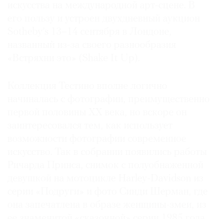
искусства на международной арт-сцене. В
Где
его пользу и устроен двухдневный аукцион
найти
газету
Sotheby’s 13–14 сентября в Лондоне,
названный из-за своего разнообразия
Контакты
«Встряхни это» (Shake It Up).
редакции
Авторы
Коллекция Тестино вполне логично
Медиакит
начиналась с фотографии, преимущественно
Mediakit
первой половины ХХ века, но вскоре он
заинтересовался тем, как использует
возможности фотографии современное
искусство. Так в собрании появились работы
Ричарда Принса, снимок с полуобнаженной
девушкой на мотоцикле Harley-Davidson из
серии «Подруги» и фото Синди Шерман, где
она запечатлена в образе женщины-змеи, из
ее знаменитой «сказочной» серии 1985 года