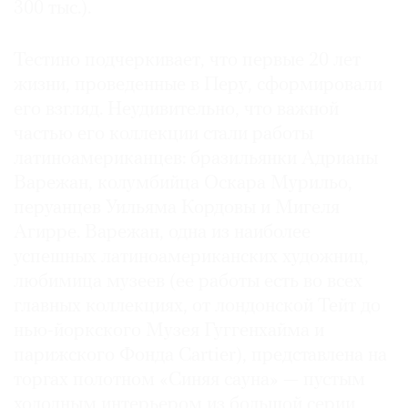
300 тыс.).
Тестино подчеркивает, что первые 20 лет
жизни, проведенные в Перу, сформировали
его взгляд. Неудивительно, что важной
частью его коллекции стали работы
латиноамериканцев: бразильянки Адрианы
Варежан, колумбийца Оскара Мурильо,
перуанцев Уильяма Кордовы и Мигеля
Агирре. Варежан, одна из наиболее
успешных латиноамериканских художниц,
любимица музеев (ее работы есть во всех
главных коллекциях, от лондонской Тейт до
нью-йоркского Музея Гуггенхайма и
парижского Фонда Cartier), представлена на
торгах полотном «Синяя сауна» — пустым
холодным интерьером из большой серии,