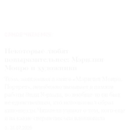
Где
найти
газету
Контакты
САМОЕ ЧИТАЕМОЕ:
редакции
Авторы
Некоторые любят
Медиакит
повыразительнее: Мэрилин
Mediakit
Монро и художники
Тема, заявленная в книге «Мэрилин Монро.
Портрет», неизбежно вызывает в памяти
работы Энди Уорхола, но вообще-то он был
не единственным, кто использовал образ
кинозвезды. Читатели узнают о том, кого еще
и на какие свершения она вдохновила
31.07.2026