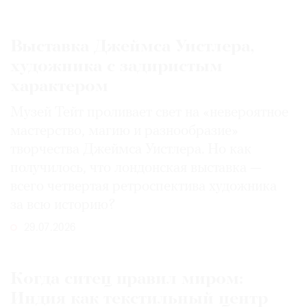
Выставка Джеймса Уистлера,
художника с задиристым
©
характером
2021
The
Музей Тейт проливает свет на «невероятное
Art
мастерство, магию и разнообразие»
Newspaper
творчества Джеймса Уистлера. Но как
Russia
получилось, что лондонская выставка —
всего четвертая ретроспектива художника
за всю историю?
29.07.2026
Когда ситец правил миром:
Индия как текстильный центр