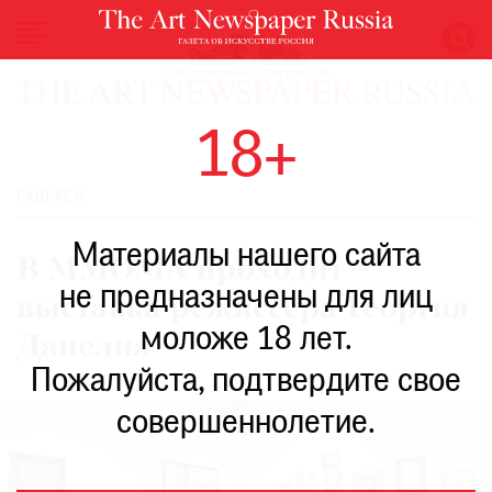
НОВОСТИ
18+
ВЫСТАВКИ
РЕСТАВРАЦИЯ
ГАЛЕРЕИ
КНИГИ
Материалы нашего сайта
ПО
В MMOMA проходит
ПУТИ
не предназначены для лиц
выставка режиссера Георгия
РЕЙТИНГ
моложе 18 лет.
МУЗЕЕВ
Данелия
РОСКОШЬ
Пожалуйста, подтвердите свое
ПРИГЛАШЕНИЯ
совершеннолетие.