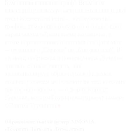
Бумажный кинематограф“. Всем нам
известный режиссер раскрывается еще одной
гранью своего таланта — как художник-
график, думающий рисунком и создающий
©
карандашом образы своих вселенных, в
2021
итоге перенесенных в оттенки его фильмов
The
— от раннего „Сережи“ до „Кин-дза-дза!“. В
Art
эскизах, набросках и почеркушках Данелия
Newspaper
зритель сможет увидеть, как
Russia
эволюционирует образ героев фильмов,
поначалу совсем не похожих на тех, кого мы
так хорошо знаем», — говорит Кирилл
Данелия, который курировал проект вместе
с Ольгой Турчиной
Образовательный центр ММОМА
«Георгий Данелия. Бумажный