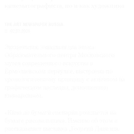
кинематографиста, но и как художника
Где
найти
газету
THE ART NEWSPAPER RUSSIA
02.07.2026
Контакты
редакции
Экспозиция, занявшая два этажа
Авторы
Образовательного центра Московского
Медиакит
музея современного искусства в
Mediakit
Ермолаевском переулке, выстроена по
хронологическому принципу с акцентом на
графическом наследии, дополненном
киноархивом.
«Кино до бумаги сценария рождается на
бумаге рисовальщика. Именно об этом и
рассказывает выставка „Георгий Данелия.