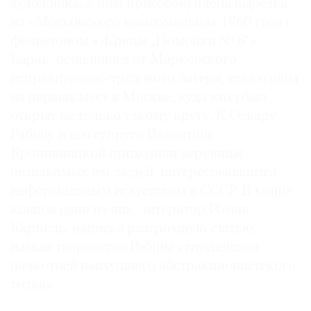
художника, к ним присовокуплена вырезка
из «Московского комсомольца» 1960 года с
фельетоном «Жрецы „Помойки № 8“».
Барак, оставшийся от Марковского
исправительно-трудового лагеря, стал одним
из первых мест в Москве, куда вход был
открыт не только узкому кругу. К Оскару
Рабину и его супруге Валентине
Кропивницкой приходили вереницы
незнакомых им людей, интересовавшихся
неформальным искусством в СССР. В конце
концов один из них, литератор Роман
Карпель, написал разгромную статью,
назвав творчество Рабина «гнуснейшей
пачкотней наихудшего абстракционистского
толка».