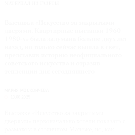
МАТЕРИАЛ ИЗ ГАЗЕТЫ
Где
найти
газету
Выставка «Искусство за закрытыми
дверями. Квартирные выставки 1960–
Контакты
1980-х» была задумана больше двух лет
редакции
назад, но только сейчас вышла в свет,
Авторы
представив историю неофициального
Медиакит
советского искусства и отразив
Mediakit
тенденции дня сегодняшнего
МАРИЯ МОСКВИЧЕВА
13.08.2025
Выставку «Искусство за закрытыми
дверями» первоначально хотели показать с
размахом в столичном Манеже, но, как