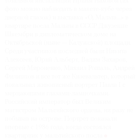
тотальной инсталляции Ирины Наховой (их
фото можно наблюдать в макете-кубе через
дверной глазок) и выставка «О, Мальта…» в
квартире посла Мальты в СССР Джузеппе
Шкембри в дипломатическом доме на
Октябрьской (ныне — Калужской) площади.
Среди участников последней были Никита
Алексеев, Юрий Альберт, Вадим Захаров,
Сергей Мироненко, Михаил Рошаль, Андрей
Филиппов и все тот же Кизевальтер, который
показывал живописный портрет Павла I с
мерцающими глазами-лампочками.
Российский император был Великим
магистром Мальтийского ордена, ни разу не
побывав на острове. Портрет показали
впервые с 1986 года, когда состоялся
квартирник у мальтийского посла