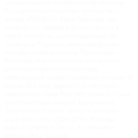
пояснил нашему изданию новый директор
Государственного музейно-выставочного
центра «РОСИЗО» Иван Лыкошин, для
которого это первый в Москве проект в
©
новом статусе, по разным причинам не
2021
сложилось. Впрочем, камерный формат
The
особняка бывшей усадьбы Тургеневых —
Art
Боткиных отлично подходит для проекта,
Newspaper
рассказывающего о проявлениях
Russia
общественной жизни в домашних условиях. В
начале ХIХ века директор Московского
университета Иван Тургенев привечал здесь
на литературных вечерах Карамзина и
Жуковского, а позже уже у следующего
владельца дома, купца Петра Боткина,
бывали Пушкин и Гоголь, Белинский и
Герцен, Фет и Толстой.