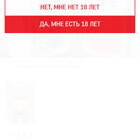
THE
НЕТ, МНЕ НЕТ 18 ЛЕТ
ART
NEWSPAPER
В
ДА, МНЕ ЕСТЬ 18 ЛЕТ
МИРЕ
ЕЖЕГОДНАЯ
ПРЕМИЯ
КИНОФЕСТИВАЛЬ
Константин Звездочетов. «Холодильник». 1982.
Фото: Государственная Третьяковская галерея
Подписаться
на
новости
Подписаться
на
газету
№133