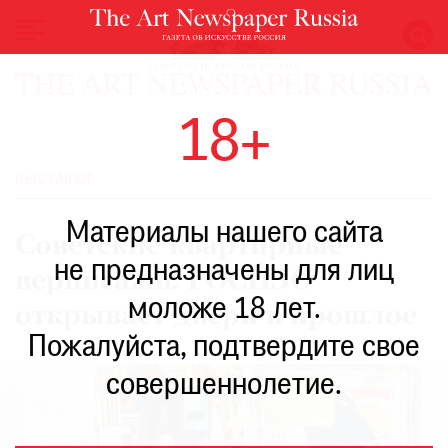
НОВОСТИ
18+
ВЫСТАВКИ
РЕСТАВРАЦИЯ
ВЫСТАВКИ
КНИГИ
Материалы нашего сайта
ПО
Советские квартирные
ПУТИ
не предназначены для лиц
вернисажи: РОСИЗО
РЕЙТИНГ
моложе 18 лет.
МУЗЕЕВ
открывает двери в прошлое
РОСКОШЬ
Пожалуйста, подтвердите свое
ПРИГЛАШЕНИЯ
совершеннолетие.