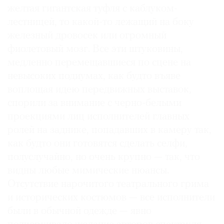
желтая гигантская туфля с каблуком-
лестницей, то какой-то лежащий на боку
железный дровосек или огромный
фиолетовый мозг. Все эти штуковины,
медленно перемещавшиеся по сцене на
невысоких подиумах, как будто въяве
воплощая идею передвижных выставок,
спорили за внимание с черно-белыми
проекциями лиц исполнителей главных
ролей на заднике, попадавших в камеру так,
как будто они готовятся сделать селфи,
полуслучайно, но очень крупно — так, что
видны любые мимические нюансы.
Отсутствие нарочитого театрального грима
и исторических костюмов — все исполнители
были в обычной одежде — явно