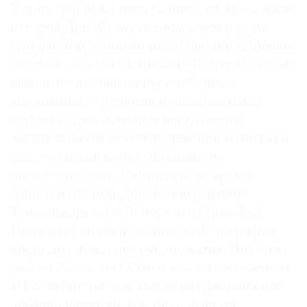
У зрителей наверняка возникал вопрос: а как
история Дон Жуана связана с тем рядом
артефактов, которые медленно проплывают
по сцене, какова их миссия? В спектакле был
явно использован метод свободных
ассоциаций — и иногда попадания были
весьма остроумными, а иногда явной
логической связи между действием оперы и
тем, что происходило на сцене, не
прослеживалось. Например, во время
одного из дуэтов Дон Жуана (Энхбат
Тувшинжаргал) и Лепорелло (Тимофей
Павленко) на сцене возникла фотография
крепкого мужского рукопожатия. Это была
работа Анатолия Осмоловского с названием
«Нет значит нет», и этот девиз феминисток
добавил перцу мужскому коварству