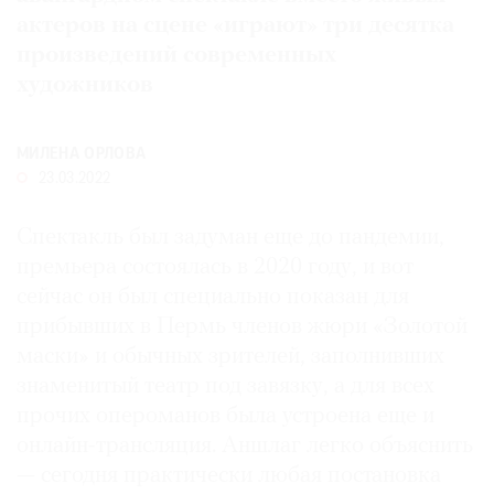
актеров на сцене «играют» три десятка
Где
найти
произведений современных
газету
художников
Контакты
редакции
МИЛЕНА ОРЛОВА
Авторы
23.03.2022
Медиакит
Спектакль был задуман еще до пандемии,
Mediakit
премьера состоялась в 2020 году, и вот
сейчас он был специально показан для
прибывших в Пермь членов жюри «Золотой
маски» и обычных зрителей, заполнивших
знаменитый театр под завязку, а для всех
прочих опероманов была устроена еще и
онлайн-трансляция. Аншлаг легко объяснить
— сегодня практически любая постановка