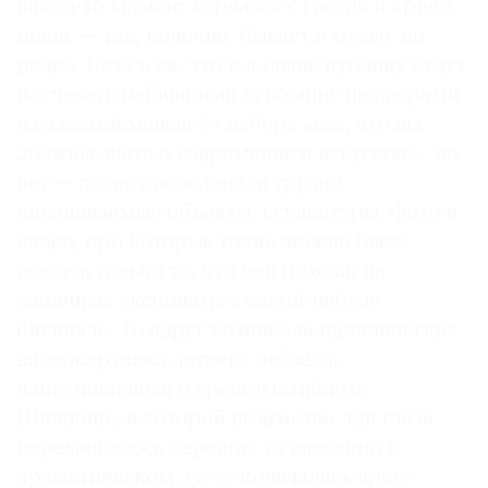
какой-то момент сорвался с гвоздя и криво
повис — так, конечно, бывает в музее, но
редко. Казалось, что и дальше публику будут
потчевать набившими оскомину шедеврами
из джентльменского набора «все, что вы
должны знать о современном искусстве», но
нет — далее последовали трудно
опознаваемые объекты, скульптуры, фото и
видео, про которые точно можно было
сказать только то, что они похожи на
типичные экспонаты с какой-нибудь
биеннале. То вдруг возникала идиллическая
видеокартинка летнего пейзажа,
напоминающая о хрестоматийном
Шишкине, в которой незаметно для глаза
перемещалось деревце, то внезапно в
драматическом дуэте появлялась ярко-