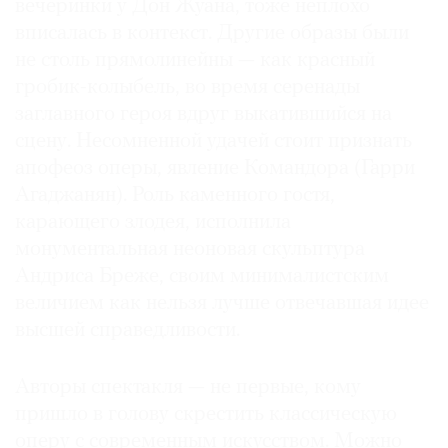
вечеринки у Дон Жуана, тоже неплохо
вписалась в контекст. Другие образы были
не столь прямолинейны — как красный
гробик-колыбель, во время серенады
заглавного героя вдруг выкатившийся на
сцену. Несомненной удачей стоит признать
апофеоз оперы, явление Командора (Гарри
Агаджанян). Роль каменного гостя,
карающего злодея, исполнила
монументальная неоновая скульптура
Андриса Бреже, своим минималистским
величием как нельзя лучше отвечавшая идее
высшей справедливости.
Авторы спектакля — не первые, кому
пришло в голову скрестить классическую
оперу с современным искусством. Можно