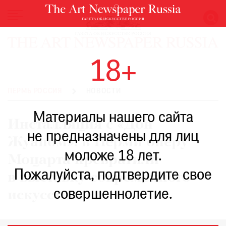
НОВОСТИ
18+
ВЫСТАВКИ
РЕСТАВРАЦИЯ
ПЕРМЬ РОССИЯ
НОВОСТИ
КНИГИ
Материалы нашего сайта
ПО
Инсталляция с «Дон
ПУТИ
не предназначены для лиц
Жуаном»: в Перми оперу
РЕЙТИНГ
моложе 18 лет.
МУЗЕЕВ
Моцарта превратили
РОСКОШЬ
Пожалуйста, подтвердите свое
в выставку современного
ПРИГЛАШЕНИЯ
совершеннолетие.
искусства