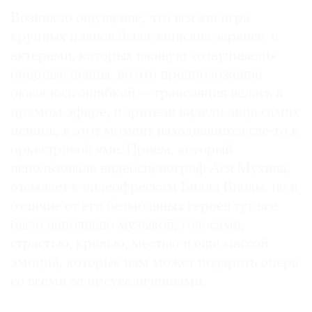
Возникло ощущение, что вся эта игра
крупных планов была записана заранее, с
актерами, которых вживую «озвучивали»
оперные певцы, но это предположение
оказалось ошибкой — трансляция велась в
прямом эфире, и зрители видели лица самих
певцов, в этот момент находившихся где-то в
оркестровой яме. Прием, который
использовала видеосценограф Ася Мухина,
отсылает к видеофрескам Билла Виолы, но в
отличие от его безмолвных героев тут все
было наполнено музыкой, голосами,
страстью, кровью, местью и еще массой
эмоций, которые нам может подарить опера
со всеми ее преувеличениями.