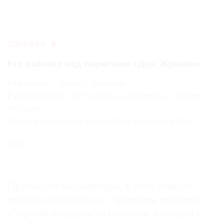
СПРАВКА
Кто работал над пермским «Дон Жуаном»
Режиссер — Марат Гацалов
Руководитель постановки и дирижер — Артем
Абашев
Автор визуальной концепции и сценограф —
Моника Пормале
Еще…
Видеосценограф — Ася Мухина
Драматург — Дмитрий Ренанский
Дирижер — Владимир Ткаченко
и др.
Пролог, он же увертюра, в этом смысле
скорее разочаровал — зрителям выкатили
«Черный квадрат» на стеночке, который в