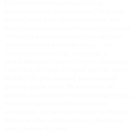
Пермского театра оперы и балета,
прославленного демоническим Теодором
Курентзисом и его громким уходом, под
пристальным вниманием заинтересованной
©
публики, а в конкретном случае интереса
2021
прибавляет еще и участие звезд — как
The
самого режиссера, так, например, и
Art
международной примы, сопрано Надежды
Newspaper
Павловой, которую в Перми ласково зовут
Russia
Надей («Надя великая!»), исполнившей
партию донны Анны. Ну и наконец, тут
интрига, касающаяся художественного мира,
— спектакль позиционировался как
постановка, где на сцену ни разу не выходят
живые актеры, а вместо этого происходит
некое действо в музее.