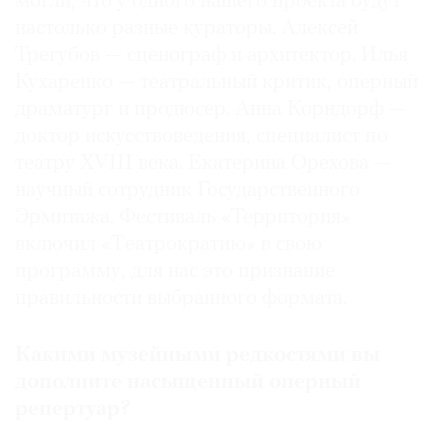
могли, что у одного нашего проекта будут
настолько разные кураторы. Алексей
Трегубов — сценограф и архитектор. Илья
Кухаренко — театральный критик, оперный
драматург и продюсер. Анна Корндорф —
доктор искусствоведения, специалист по
театру XVIII века. Екатерина Орехова —
научный сотрудник Государственного
Эрмитажа. Фестиваль «Территория»
включил «Tеатрократию» в свою
программу, для нас это признание
правильности выбранного формата.
Какими музейными редкостями вы
дополните насыщенный оперный
репертуар?