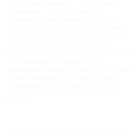
века. Вторая премьера — копродукция
«Царицыно» с театром «Трикстер»,
лауреатом «Золотой маски». Это опера
«Китаянки» Кристофа Виллибальда Глюка,
очень редко сегодня исполняемая. Причем
кукольная опера, ноу-хау «Трикстера».
Куклы для спектакля специально печатаются
на 3D-принтере. Покажем мы и уже
знаменитый спектакль «Трикстера» «Дидона
и Эней». Екатерина II любила эту оперу,
ассоциировала себя с греческой царицей
Дидоной, легендарной основательницей
Карфагена.
Еще года три назад мы и предположить не