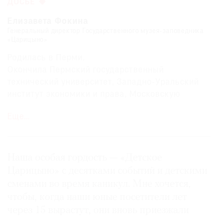
ДОСЬЕ
Елизавета Фокина
Генеральный директор Государственного музея-заповедника
«Царицыно»
Родилась в Перми.
Окончила Пермский государственный
технический университет, Западно-Уральский
институт экономики и права, Московскую
высшую школу социальных и экономических
Еще…
наук (Шанинка).
Возглавляла объединение «Выставочные залы
Москвы» и была исполнительным директором
Ассоциации менеджеров культуры.
Наша особая гордость — «Детское
С апреля 2016 года
генеральный директор
Царицыно» с десятками событий и детскими
Государственного музея- заповедника
сменами во время каникул. Мне хочется,
«Царицыно».
чтобы, когда наши юные посетители лет
через 15 вырастут, они вновь приезжали