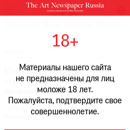
НОВОСТИ
18+
ВЫСТАВКИ
РЕСТАВРАЦИЯ
ИНТЕРВЬЮ
КНИГИ
Материалы нашего сайта
ПО
Елизавета Фокина:
ПУТИ
не предназначены для лиц
«Царицыно — нечто
РЕЙТИНГ
моложе 18 лет.
МУЗЕЕВ
большее, чем стены»
РОСКОШЬ
Пожалуйста, подтвердите свое
№94
ПРИГЛАШЕНИЯ
совершеннолетие.
МАТЕРИАЛ ИЗ ГАЗЕТЫ