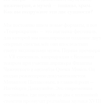
инженерия, а музей — тишина, храм.
Как вы подружите эти две сущности?
©
Мы постоянно ищем новые форматы, и вот
2021
«Tеатрократия» — это выставка-фестиваль,
The
для которой мы инициировали создание двух
Art
оперных спектаклей; они впоследствии
Newspaper
станут экспонатами музея. Первая премьера
Russia
— VR-спектакль, копродукция с Большим
театром при участии дирижера Филиппа
Чижевского и ансамбля Questa Musica. Он
создан режиссером-документалистом
Михаилом Патласовым, в главной роли —
Ингеборга Дапкунайте. Это современная
постановка, где впервые за два с половиной
столетия прозвучит редчайшая музыка XVIII