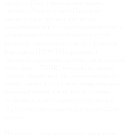
оперу любила и сама написала пять
Где
либретто. Резиденцию в Царицыне
найти
газету
императрица строила для летних
развлечений, так что идея появления здесь
Контакты
музыкального театра витала в воздухе.
редакции
Название мы позаимствовали у Николая
Авторы
Евреинова (1879–1953, русский и
Медиакит
французский режиссер, теоретик и историк
Mediakit
искусства. — TANR), который объяснял
словом «театрократия» всепроникающую
власть театра в XVIII веке, театрализацию
реальной жизни, когда любое событие,
особенно касавшееся императрицы и ее
окружения, превращалось в сценический
ритуал.
Но опера — это движение, звук, свет,