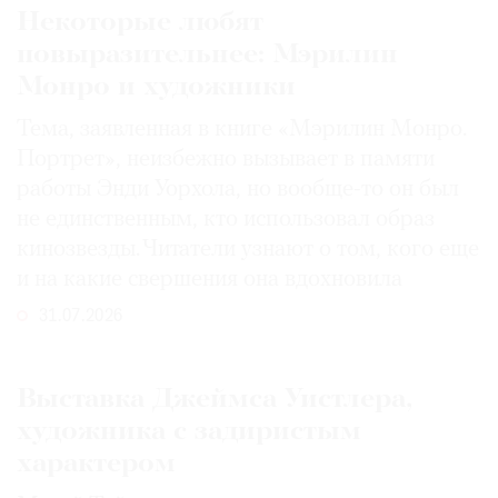
Некоторые любят
повыразительнее: Мэрилин
Монро и художники
©
Тема, заявленная в книге «Мэрилин Монро.
2021
Портрет», неизбежно вызывает в памяти
The
работы Энди Уорхола, но вообще-то он был
Art
не единственным, кто использовал образ
Newspaper
кинозвезды. Читатели узнают о том, кого еще
Russia
и на какие свершения она вдохновила
31.07.2026
Выставка Джеймса Уистлера,
художника с задиристым
характером