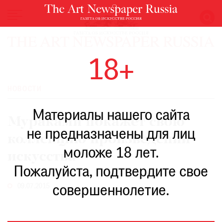
НОВОСТИ
18+
ВЫСТАВКИ
РЕСТАВРАЦИЯ
НОВОСТИ
КНИГИ
Материалы нашего сайта
ПО
Мураками покажет свою
ПУТИ
не предназначены для лиц
коллекцию произведений
РЕЙТИНГ
моложе 18 лет.
МУЗЕЕВ
искусства
РОСКОШЬ
Пожалуйста, подтвердите свое
ПРИГЛАШЕНИЯ
09.07.2015
совершеннолетие.