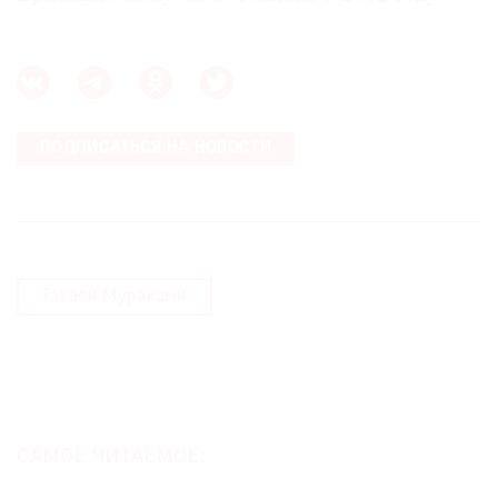
Где
найти
газету
Контакты
редакции
ПОДПИСАТЬСЯ НА НОВОСТИ
Авторы
Медиакит
Mediakit
Такаси Мураками
САМОЕ ЧИТАЕМОЕ: