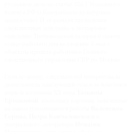
уголовное дело по статье 226.1 Уголовного
кодекса РФ («
Контрабанда культурных
ценностей
»). И «в рамках проведения
следственных действий» в экспертное
©
отделение Третьяковской галереи в самом
2021
конце рабочего дня во вторник 5 мая с
The
обыском пришли работники Главного
Art
следственного управления СКР по Москве.
Newspaper
Russia
Судя по всему, следователей интересовала
деятельность заведующей отделом живописи
первой половины XX века
Татьяны
Ермаковой
, поскольку картины, заявленные
на вывоз (упоминаются работы
Валентина
Серова, Петра Кончаловского
и
театрального декоратора
Игнатия