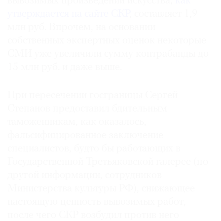
вывозимых произведений искусства,
как
Где
утверждается на сайте СКР
, составляет 1,9
найти
млн руб. Впрочем, на основании
газету
собственных экспертных оценок некоторые
СМИ уже увеличили сумму контрабанды до
Контакты
редакции
15 млн руб. и даже выше.
Авторы
При пересечении госграницы Сергей
Медиакит
Степанов предоставил бдительным
Mediakit
таможенникам, как оказалось,
фальсифицированное заключение
специалистов, будто бы работающих в
Государственной
Третьяковской галерее (по
другой информации, сотрудников
Министерства культуры РФ), снижающее
настоящую ценность вывозимых работ,
после чего СКР возбудил против него