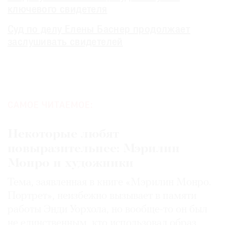
ключевого свидетеля
Суд по делу Елены Баснер продолжает
заслушивать свидетелей
САМОЕ ЧИТАЕМОЕ:
Некоторые любят
повыразительнее: Мэрилин
Монро и художники
Тема, заявленная в книге «Мэрилин Монро.
Портрет», неизбежно вызывает в памяти
работы Энди Уорхола, но вообще-то он был
не единственным, кто использовал образ