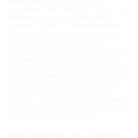
Невинского
), относятся к сфере ее
компетенции. Эти подробности чуть позже
сообщила журналистам представитель
столичного главка СКР
Юлия Иванова
,
поскольку пресс-служба Третьяковской
галереи отказалась от официальных
заявлений до конца следственных действий.
Хотя
Анна Котляр
, руководитель пресс-
службы музея, подтвердила информацию об
обыске, прошедшем на территории ГТГ на
Крымском Валу, но переадресовала всех
интересующихся ходом дела «в силовые
структуры». Гендиректор музея
Зельфира
Трегулова
сейчас находится в командировке
и для комментариев недоступна.
Михаил Брызгалов
, глава департамента