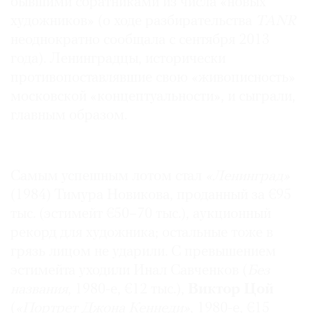
бывшими соратниками из числа «новых
художников» (о ходе разбирательства
TANR
неоднократно сообщала с сентября 2013
года). Ленинградцы, исторически
©
противопоставлявшие свою «живописность»
2021
московской «концептуальности», и сыграли,
The
главным образом.
Art
Newspaper
Russia
Самым успешным лотом стал
«Ленинград»
(1984) Тимура Новикова, проданный за €95
тыс. (эстимейт €50–70 тыс.), аукционный
рекорд для художника; остальные тоже в
грязь лицом не ударили. С превышением
эстимейта уходили Инал Савченков (
Без
названия
, 1980-е, €12 тыс.),
Виктор Цой
(
«Портрет Джона Кеннеди»
, 1980-е, €15