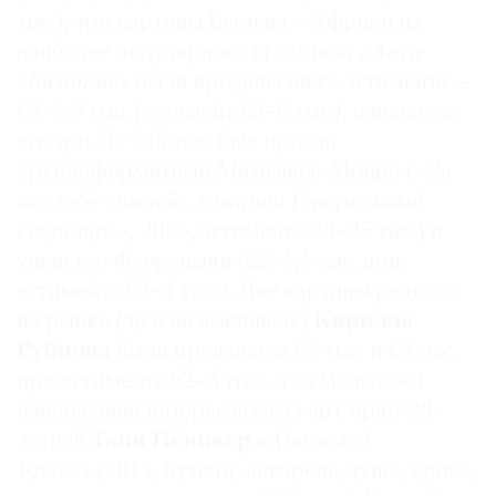
тыс.); три картины Бугаева – Африки из
наиболее популярного его цикла
«Анти-
Лисицкий»
были проданы ниже эстимейта —
€4–4,5 тыс. (эстимейт €5–6 тыс.), однако же
все три. За €45 тыс. был продан
крупноформатный Мамышев-Монро (
«За
все тебе спасибо, товарищ Генеральный
секретарь»
, 2006, эстимейт €20–25 тыс.) и
ушли все Флоренычи (€2–4,4 тыс. при
эстимейте €3–4 тыс.). Две картины редкого
на рынке (да и на выставках)
Кирилла
Рубцова
были проданы за €4 тыс. и €5 тыс.
при эстимейте €2–3 тыс., а из молодежи
наибольший интерес вызвал арт-брют 20-
летней
Тани Пёникер
«Мавзолей
Краба»
(2014, бумага, акварель, тушь, кровь,