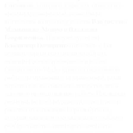
Сотников
, которого, впрочем, относят и к
Где
найти
«новым художникам»), также были
газету
выставлены на продажу работы
Владислава
Мамышева-Монро
и
Владлена
Контакты
Гаврильчика
. Накануне аукциона
редакции
Владимир Овчаренко
отмечал: «Для
Авторы
осенних торгов мы смогли подобрать
Медиакит
отличный состав художников и работ.
Mediakit
Специалисты
Vladey
провели тщательную
работу по провенансу произведений, нами
изучены как подлинность авторства, так и
законное происхождение работ». Последняя
ремарка, по всей видимости, относилась к
работам из коллекции Сергея Бугаева,
которые владелец отстоял в ходе судебного
разбирательства, инициированного его