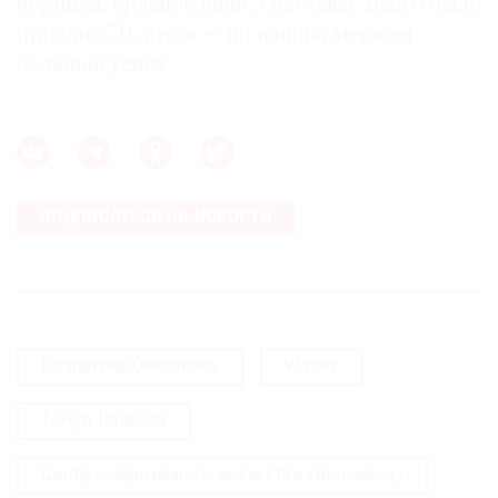
чернила, красное вино, €6,5 тыс.). Всего было
продано 70 лотов — по нашим меркам
большой успех.
ПОДПИСАТЬСЯ НА НОВОСТИ
Владимир Овчаренко
Vladey
Тимур Новиков
Центр современного искусства «Винзавод»