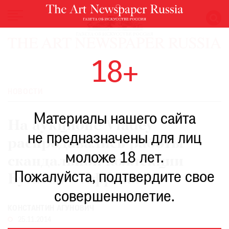
НОВОСТИ
18+
ВЫСТАВКИ
РЕСТАВРАЦИЯ
НОВОСТИ
КНИГИ
Материалы нашего сайта
ПО
На аукционе Vladey
ПУТИ
не предназначены для лиц
распродавались работы
РЕЙТИНГ
моложе 18 лет.
МУЗЕЕВ
скандальной коллекции
РОСКОШЬ
Пожалуйста, подтвердите свое
Бугаева – Африки
ПРИГЛАШЕНИЯ
совершеннолетие.
КОНСТАНТИН АГУНОВИЧ
25.11.2014