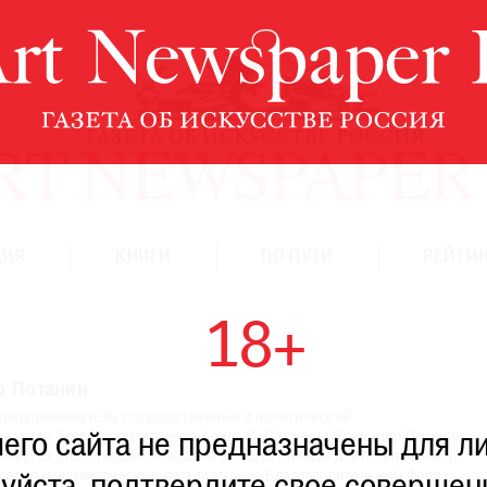
ЦИЯ
КНИГИ
ПО ПУТИ
РЕЙТИН
18+
р Потанин
предприниматель, государственный и политический
ователь Благотворительного фонда В. Потанина.Владимир Потанин
го сайта не предназначены для ли
имается благотворительностью и общественной деятельностью. В
чредил некоммерческую организацию «Благотворительный фонд