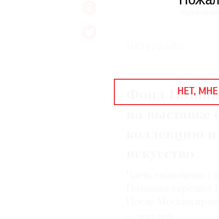
Пожал
ЕЖЕГОДНАЯ ПРЕМИЯ
Потанина» д
образования
КИНОФЕСТИВАЛЬ
МАТЕРИАЛЫ
Подписаться на новости
Подписаться на газету
НЕТ, МНЕ
Где найти газету
Фонд Потани
на выставке
Контакты редакции
Авторы
коллекцию и
Медиакит
Mediakit
искусство
Часть экспонатов с
Потанина передаст 
После Москвы проек
24.11.2025