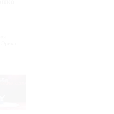
рика
рая
ы Эрика