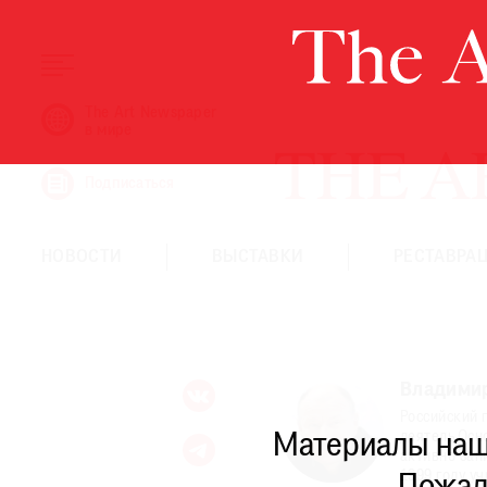
НОВОСТИ
The Art Newspaper
в мире
ВЫСТАВКИ
РЕСТАВРАЦИЯ
Подписаться
КНИГИ
ПО ПУТИ
НОВОСТИ
ВЫСТАВКИ
РЕСТАВРА
РЕЙТИНГ МУЗЕЕВ
РОСКОШЬ
ПРИГЛАШЕНИЯ
Владими
Российский 
деятель.Осн
Материалы наше
THE ART NEWSPAPER В МИРЕ
активно зан
1999 году у