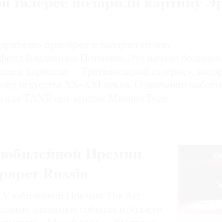
й галерее подарили картину Э
 зрители» приобрел и подарил музею
фонд Владимира Потанина. Это начало большой
ы и дарители — Третьяковской галерее», кото
онд искусства ХХ–XXI веков. О значении работ
о для TANR арт-критик Михаил Боде
 юбилейной Премии
paper Russia
 V юбилейной Премии The Art
 самые значимые события в области