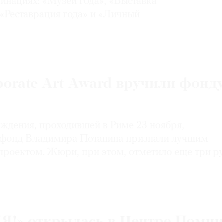
минациях: «Музей года», «Выставка
, «Реставрация года» и «Личный
orate Art Award вручили фонд
ждения, проходившей в Риме 23 ноября,
 фонд Владимира Потанина признали лучшим
роектом. Жюри, при этом, отметило еще три р
!» открылась в Центре Помп