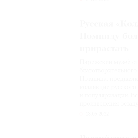
© 2021 The Art Newspaper Russia
Русская «Кол
Помпиду бол
прирастать
Парижский музей от
благотворительног
Потанина, предназн
коллекции русского 
и популяризации. В
произведения остану
13.05.2022