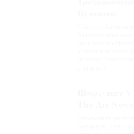
Третьяковско
Булатова
Полотно «Картина и
Благотворительный 
программы «Меценат
должна пополнить ф
Булатова специальн
13.06.2017
Шорт-лист V
The Art News
Объявлен шорт-лист
Newspaper Russia за