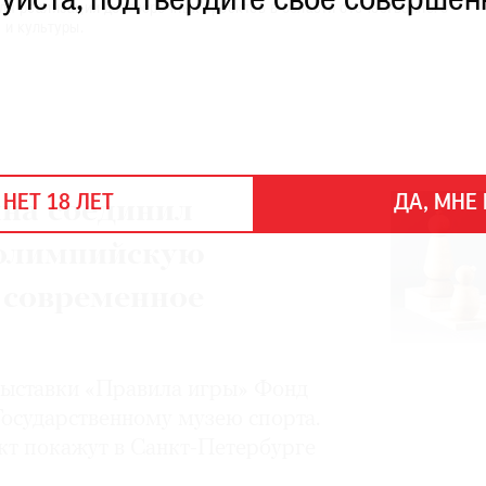
уйста, подтвердите свое совершен
ля реализации долгосрочных проектов в области отечественного
 и культуры.
 НЕТ 18 ЛЕТ
ДА, МНЕ 
на соединил
 олимпийскую
 современное
 выставки «Правила игры» Фонд
Государственному музею спорта.
т покажут в Санкт-Петербурге