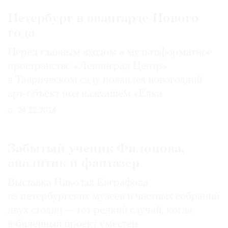
Петербург в авангарде Нового
года
Перед главным входом в мультиформатное
©
пространство «Ленинград Центр»
2021
в Таврическом саду появился новогодний
The
Art
арт-объект под названием «Елка
Newspaper
24.12.2014
Russia
Забытый ученик Филонова,
аналитик и фантазер
Выставка Николая Евграфова
из петербургских музеев и частных собраний
двух столиц — тот редкий случай, когда
юбилейный проект уместен