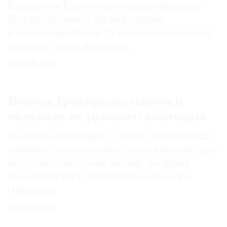
В первом в Европе зарубежном филиале
Где
Государственного Русского музея
найти
газету
в испанской Малаге 13 августа открывается
выставка Павла Филонова
Контакты
05.08.2015
редакции
Авторы
Медиакит
Бориса Григорьева наконец
Mediakit
отделили от русского авангарда
В Санкт-Петербурге 17 июня Дзержинский
районный суд продолжил рассмотрение дела
искусствоведа Елены Баснер, заслушав
очередных трех свидетелей со стороны
обвинения
18.06.2015