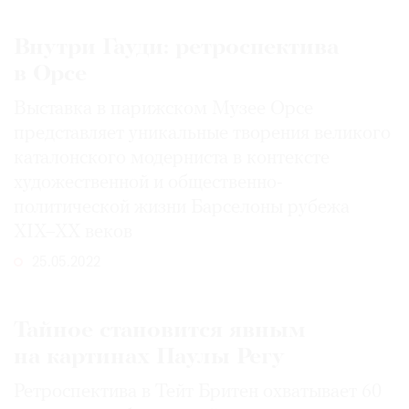
Внутри Гауди: ретроспектива
в Орсе
©
Выставка в парижском Музее Орсе
2021
представляет уникальные творения великого
The
каталонского модерниста в контексте
Art
художественной и общественно-
Newspaper
политической жизни Барселоны рубежа
Russia
XIX–XX веков
25.05.2022
Тайное становится явным
на картинах Паулы Регу
Ретроспектива в Тейт Бритен охватывает 60