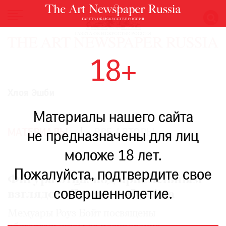
НОВОСТИ
18+
ВЫСТАВКИ
РЕСТАВРАЦИЯ
Хлоя Эшби
КНИГИ
Материалы нашего сайта
ПО
ПУТИ
МАТЕРИАЛЫ
ВСЕ АВТОРЫ
не предназначены для лиц
РЕЙТИНГ
моложе 18 лет.
МУЗЕЕВ
РОСКОШЬ
Пожалуйста, подтвердите свое
Фигура отца: под пристальным
ПРИГЛАШЕНИЯ
совершеннолетие.
взглядом Люсьена Фрейда
Мемуары Роуз Бойт посвящены