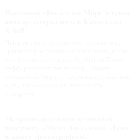
Где
Выставка «Билет на Марс в один
найти
газету
конец» открылась в Кюнстхал
KAdE
Контакты
редакции
Двадцать пять художников, дизайнеров,
Авторы
архитекторов, ученых со всего света, в том
числе такие звезды, как Ян Фабр и Томас
Медиакит
Руфф, размышляют на тему: «Жизнь
Mediakit
человека на Марсе — пугающая утопия или
идея, побуждающая к действию?»
23.09.2019
Метрополитен представляет
выставку «Муза Аполлона. Луна
в эпоху фотографии»