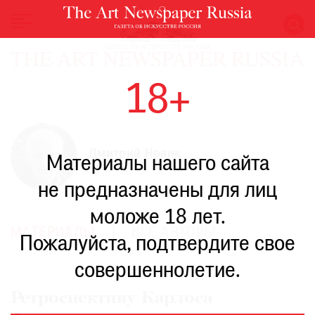
НОВОСТИ
18+
ВЫСТАВКИ
РЕСТАВРАЦИЯ
КНИГИ
Дмитрий Новик
Материалы нашего сайта
ПО
ПУТИ
не предназначены для лиц
РЕЙТИНГ
моложе 18 лет.
МУЗЕЕВ
МАТЕРИАЛЫ
ВСЕ АВТОРЫ
РОСКОШЬ
Пожалуйста, подтвердите свое
ПРИГЛАШЕНИЯ
совершеннолетие.
Ретроспективу Карлоса