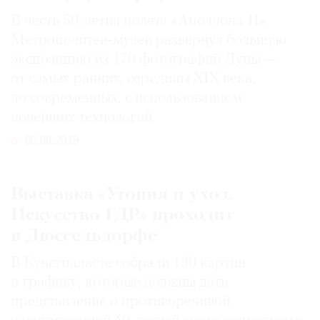
В честь 50-летия полета «Аполлона-II»
Метрополитен-музей развернул большую
экспозицию из 170 фотографий Луны —
©
от самых ранних, середины XIX века,
2021
до современных, с использованием
The
новейших технологий
Art
06.09.2019
Newspaper
Russia
Выставка «Утопия и уход.
Искусство ГДР» проходит
в Дюссельдорфе
В Кунстпаласте собрали 130 картин
и графику, которые должны дать
представление о противоречивой