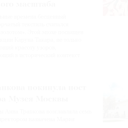
ного масштаба
ьные времена бесценный
орчатый текстиль считался
золотом». Этой эпохе посвящен
кции Каруна Такара, не только
щий красоту узоров,
ющий в исторический контекст
пкова покинула пост
ра Музея Москвы
 Анна Трапкова возглавляла семь
иректором назначена Мария