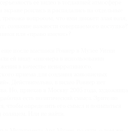
серьезность ее видео в тогдашней атмосфере
а экране роились и распадались на отдельные
 тревожа вопросом, что ими движет: злая воля,
уг, сознание важности совершаемого поступка?
счинки или «право имеют»?
 еще после выставки Ровнер в Музее Уитни
или ей нишу «пионера в использовании
жения в качестве ненарративного,
кого приема для создания живописных
ий». Действительно, в видео Ровнер нет
а. Но, приехав в Москву 2005 года, художница
е работах есть политический смысл. Зрителю
я, чтобы определить его смысл и попытаться
д солнцем. Или не найти.
 в Мультимеда Арт Музее, по сути, о том же.