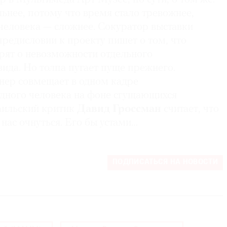
ьнее, потому что время стало тревожнее,
 человека — сложнее. Сокуратор выставки
предисловии к проекту пишет о том, что
рят о невозможности отдельного
ида. Но толпа пугает пуще прежнего.
внер совмещает в одном кадре
дного человека на фоне сгущающихся
аильский критик
Давид Гроссман
считает, что
 нас очнуться. Его бы устами…
ПОДПИСАТЬСЯ НА НОВОСТИ