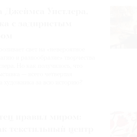
 Джеймса Уистлера,
ка с задиристым
ром
роливает свет на «невероятное
магию и разнообразие» творчества
лера. Но как получилось, что
ставка — всего четвертая
а художника за всю историю?
тец правил миром:
ак текстильный центр