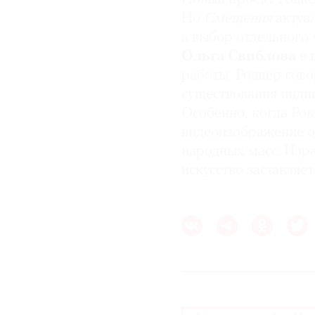
Но
Смещения
актуал
а выбор отдельного
Ольга Свиблова
в 
работы Ровнер гово
существования индив
Особенно, когда Ро
видеоизображение о
народных масс. Изр
искусство заставляет