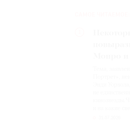
САМОЕ ЧИТАЕМОЕ:
Некотор
1
повыраз
Монро и
Тема, заявле
Портрет», не
Энди Уорхола
не единствен
кинозвезды. Ч
и на какие с
31.07.2026