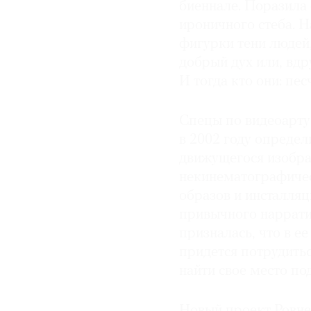
биеннале. Поразила 
© 2021 The Art Newspaper Russia
ироничного стеба. Н
фигурки тени людей,
добрый дух или, вдр
И тогда кто они: пе
Спецы по видеоарту
в 2002 году определ
движущегося изобра
некинематографичес
образов и инсталляц
привычного нарратив
призналась, что в е
придется потрудитьс
найти свое место по
Новый проект Ровнер