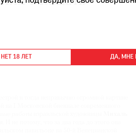
ивы Михаль
уйста, подтвердите свое совершен
 НЕТ 18 ЛЕТ
ДА, МНЕ 
пестрой и тогда непривычно огромной картине
ой на I Московской биеннале современного
вые работ
ы израильской художницы
Михаль
. И не потому, что за два года до этого она
аильском павильоне на 50-й Венецианской