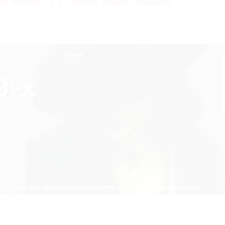
зей (МАММ)
Михаль Ровнер. Смещения