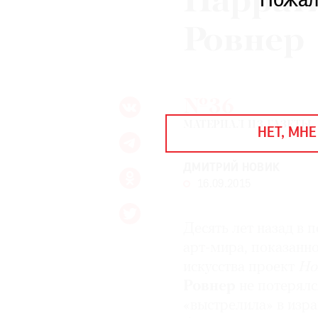
Наррат
Пожал
ЕЖЕГОДНАЯ ПРЕМИЯ
КИНОФЕСТИВАЛЬ
Ровнер
Подписаться на новости
№36
Подписаться на газету
МАТЕРИАЛ ИЗ ГАЗЕТЫ
НЕТ, МНЕ
Где найти газету
ДМИТРИЙ НОВИК
Контакты редакции
Авторы
16.09.2015
Медиакит
Mediakit
Десять лет назад в 
арт-мира, показанн
искусства проект
Но
Ровнер
не потерялся
«выстрелила» в изр