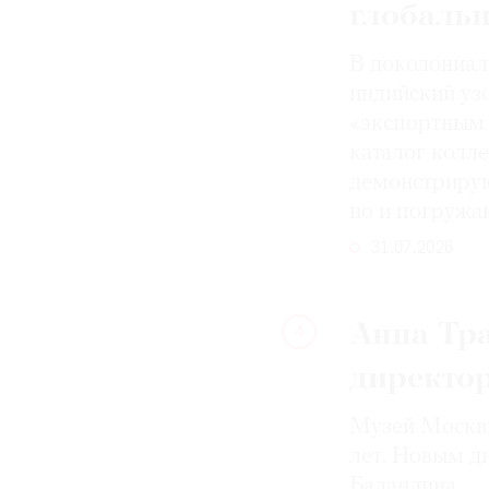
глобаль
В доколониал
индийский уз
«экспортным 
каталог колле
демонстрирую
но и погружа
31.07.2026
Анна Тра
4
директо
Музей Москвы
лет. Новым д
Баландина