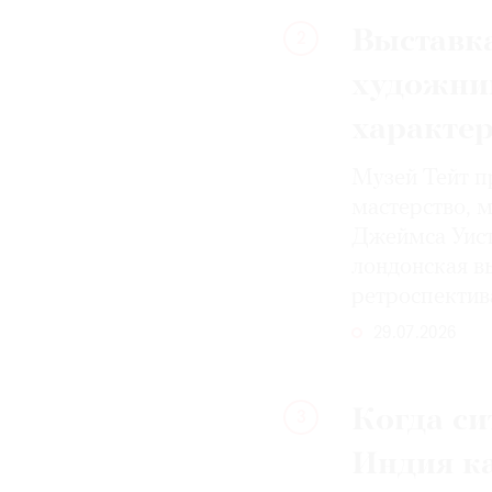
Выставка
2
художни
характе
Музей Тейт п
мастерство, 
Джеймса Уист
лондонская вы
ретроспектив
29.07.2026
Когда си
3
Индия к