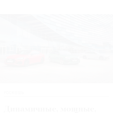
Где
найти
газету
Контакты
редакции
Авторы
Медиакит
Mediakit
РОСКОШЬ
Динамичные, мощные,