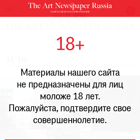
НОВОСТИ
18+
ВЫСТАВКИ
РЕСТАВРАЦИЯ
AUDI
КНИГИ
Материалы нашего сайта
ПО
ПУТИ
не предназначены для лиц
РЕЙТИНГ
моложе 18 лет.
МУЗЕЕВ
РОСКОШЬ
Пожалуйста, подтвердите свое
ПРИГЛАШЕНИЯ
совершеннолетие.