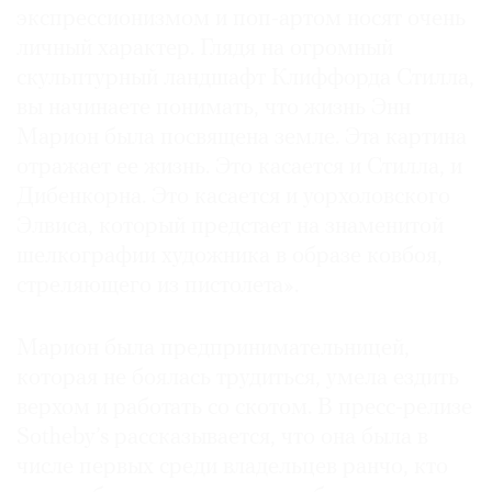
экспрессионизмом и поп-артом носят очень
личный характер. Глядя на огромный
скульптурный ландшафт Клиффорда Стилла,
вы начинаете понимать, что жизнь Энн
©
Марион была посвящена земле. Эта картина
2021
отражает ее жизнь. Это касается и Стилла, и
The
Дибенкорна. Это касается и уорхоловского
Art
Элвиса, который предстает на знаменитой
Newspaper
Russia
шелкографии художника в образе ковбоя,
стреляющего из пистолета».
Марион была предпринимательницей,
которая не боялась трудиться, умела ездить
верхом и работать со скотом. В пресс-релизе
Sotheby’s рассказывается, что она была в
числе первых среди владельцев ранчо, кто