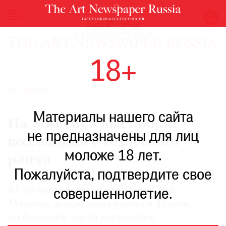
НОВОСТИ
18+
ВЫСТАВКИ
РЕСТАВРАЦИЯ
АРТ-РЫНОК
КНИГИ
Материалы нашего сайта
ПО
На Sotheby’s выставили
ПУТИ
не предназначены для лиц
коллекцию с техасского
РЕЙТИНГ
моложе 18 лет.
МУЗЕЕВ
ранчо
РОСКОШЬ
Пожалуйста, подтвердите свое
ПРИГЛАШЕНИЯ
$150-миллионное собрание Энн
совершеннолетие.
Марион, владелицы ранчо в Техасе,
по большей части состоящее