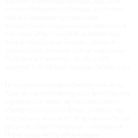
Марион скончалась в феврале 2020 года,
Где
оставив обширную коллекцию, в которую
найти
вошли в основном произведения
газету
послевоенного американского искусства, в
том числе «PH-125» (1948, эстимейт $25–
Контакты
редакции
35 млн) Клиффорда Стилла, «Двойной
Авторы
Элвис» (1963, эстимейт $20–30 млн) Энди
Уорхола и «Оушен-парк № 40» (1971,
Медиакит
эстимейт $20–30 млн) Ричарда Дибенкорна.
Mediakit
По словам специалиста Sotheby’s Майкла
Маколи, в коллекционерском вкусе Марион
отразилась ее жизнь на огромном ранчо
«Четыре шестерки» в Техасе, которое она
получила по наследству от прадеда. «Это не
просто подборка шедевров, — говорит он. —
Переклички между абстрактным