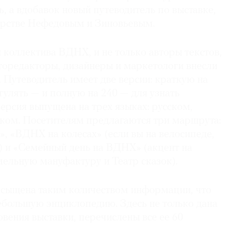
, а вдобавок новый путеводитель по выставке,
орстве Нефедовым и Зиновьевым.
коллектива ВДНХ, и не только авторы текстов,
торедакторы, дизайнеры и маркетологи внесли
. Путеводитель имеет две версии: краткую на
гулять — и полную на 240 — для узнать
ерсия выпущена на трех языках: русском,
ском. Посетителям предлагаются три маршрута:
, «ВДНХ на колесах» (если вы на велосипеде,
е) и «Семейный день на ВДНХ» (акцент на
мельную мануфактуру и Театр сказок).
асыщена таким количеством информации, что
ебольшую энциклопедию. Здесь не только дана
вения выставки, перечислены все ее 60