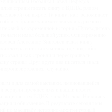
муникациям Росбанка Павел Нефедов
теплые страны писать книгу о ВДНХ, рядом
 выставкой) он вырос. Та книга, как вспоминает
 собой собрание занимательных и курьезных
тя первый в современной истории «Путеводитель
печати и имел большой успех. Одновременно
сквовед Александр Зиновьев издал книгу
итектура и строительство», где подробно
тировал и как строили и перестраивали
ку страны. Друг друга два писателя знали
синхронизировались случайно.
мным и для самой выставки, именовавшейся
Ей вернули прежнее имя и нашли нового
м акционером ВДНХ стала Москва. Начались
ация и обновление. В результате сегодня мы
ий по масштабу историко-архитектурный