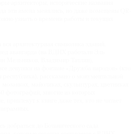
оры-архитекторы, исторические названия
гда эти имена менялись, но даже помещены QR-
ожно узнать о времени работы и текущих
 вся архитектурная символика зданий,
лед авангарда (на ВДНХ работали Эль
ин Мельников, Владимир Татлин),
се девушки на фонтане «Дружба народов» (кто
я республика), рассказано о монументальной
 мозаиках, майоликах, скульптурах, цветниках
50 фотографий, многие из которых
, привлекут к книге даже тех, кто не читает
таграмных.
ь добраться до Ботанического сада