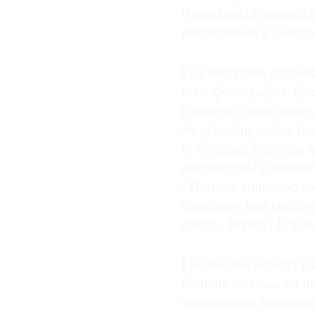
и парковый ансамбль
написанный в соавт
Гид выпущен силами 
но и фотографы, фо
в проект свою лепту
56 страниц — для по
побольше. Краткая в
английском и китай
«Первое знакомство»
самокате или скейт
спорт, ферму, Кара
Полная же версия н
больше похожа на н
хронология возникно