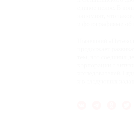
и Останкинского дв
единое целое. В кон
напомнят, что такое
и фотографиями объе
Нынешний «Путеводи
продолжает развива
тем, что соединил д
корпорации с энтуз
исследователей. Буд
и в следующих изда