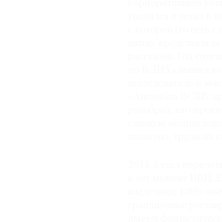
корпоративным ком
уволился и уехал в 
© 2021 The Art Newspaper Russia
с которой (то есть с
автор, представляла
рассказов. Год спус
по ВДНХ» вышел из 
исследователь и мо
«Ансамбль ВСХВ: арх
разобрал, кто проек
главную экспоплощад
шапочно, труды их 
2014-й стал перело
в тот момент ВВЦ. 
владельца: 100%-ны
грандиозные реставр
имеем фантастическ