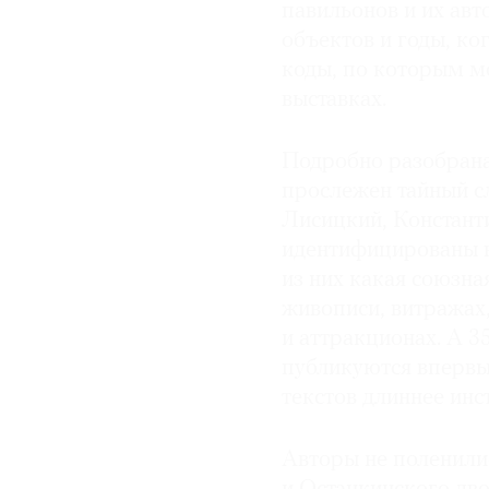
павильонов и их авт
объектов и годы, ко
коды, по которым м
выставках.
Подробно разобрана
прослежен тайный с
Лисицкий, Констант
идентифицированы в
из них какая союзна
живописи, витражах,
и аттракционах. А 3
публикуются впервые
текстов длиннее инс
Авторы не поленилис