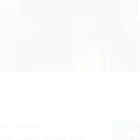
ые любят
ительнее: Мэрилин