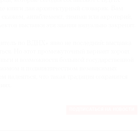
орца, которые сегодня составляют с ВДНХ
це книги дан архитектурный словарик. Вам
, скажем, антаблемент, тимпан или акротерий,
ктов выставки эти знания визуально закрепят.
тель по ВДНХ» явно не последний: выставка
ться. Но этот промежуточный вариант хорош
еньги и возможности большой государственной
иазмом и подвижничеством независимых
ем надеяться, что такая традиция сохранится
ниях.
ПОДПИСАТЬСЯ НА НОВОСТИ