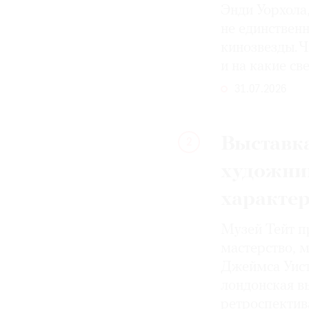
Энди Уорхола
не единствен
кинозвезды. Ч
и на какие с
31.07.2026
Выставка
2
художни
характе
Музей Тейт п
мастерство, 
Джеймса Уист
лондонская вы
ретроспектив