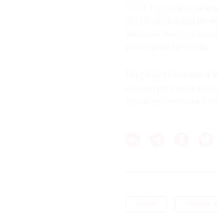
1954 годах, когда в
были заменены на м
выполненного по на
навершия исчезли.
Над оформлением ВС
создав ряд проекто
прежде считались н
ВДНХ
Лазарь 