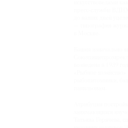
искусствоведами ка
© 2021 The Art Newspaper Russia
пресс-службы ВДНХ, 
до наших дней уцел
— типография журна
в Москве.
Башня изначально я
Союзпищепромреклам
возведена в 1939 го
«Рыбное хозяйство» 
рыбопитомники, баш
павильонам.
Атрибуция постройк
занимающихся изуче
Татьяна Горячева, с
недавних выставок 