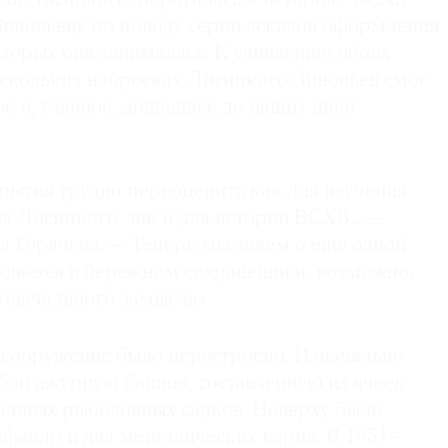
новьеву по поводу серии эскизов оформления
торых она занималась. К удивлению обоих
ескольких набросках Лисицкого Зиновьев смог
е и, главное, дошедшее до наших дней
рытия трудно переоценить как для изучения
ия Лисицкого, так и для истории ВСХВ… —
а Горячева. — Теперь мы знаем о еще одной
ждается в бережном сохранении и, возможно,
оначального замысла».
сооружение было перестроено. Изначально
обой ажурную башню, составленную из ячеек
ленных рыболовных садков. Наверху были
фандр и два металлических карпа. В 1951–