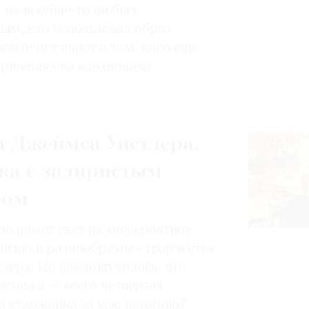
, но вообще-то он был
ным, кто использовал образ
итатели узнают о том, кого еще
вершения она вдохновила
 Джеймса Уистлера,
ка с задиристым
ром
роливает свет на «невероятное
магию и разнообразие» творчества
лера. Но как получилось, что
ставка — всего четвертая
а художника за всю историю?