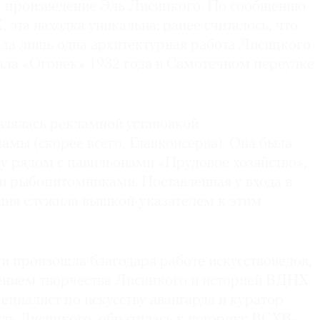
к произведение Эль Лисицкого. По сообщению
эта находка уникальна: ранее считалось, что
ела лишь одна архитектурная работа Лисицкого
ла «Огонек» 1932 года в Самотечном переулке
влялась рекламной установкой
ы (скорее всего, Главконсерва). Она была
ду рядом с павильонами «Прудовое хозяйство»,
и рыбопитомниками. Поставленная у входа в
ня служила вышкой-указателем к этим
и произошла благодаря работе искусствоведов,
нием творчества Лисицкого и историей ВДНХ.
пециалист по искусству авангарда и куратор
Эль Лисицкого, обратилась к историку ВСХВ-