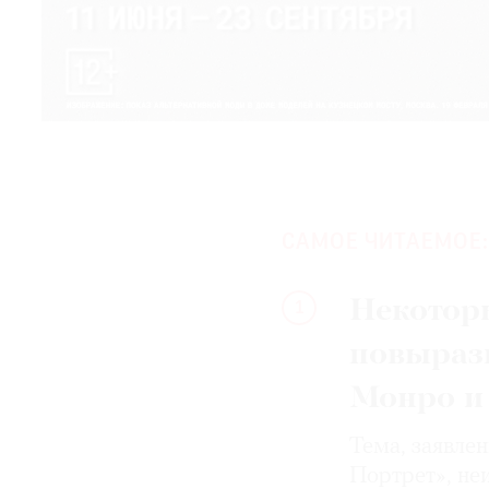
САМОЕ ЧИТАЕМОЕ:
Некотор
1
повыраз
Монро и
Тема, заявле
Портрет», не