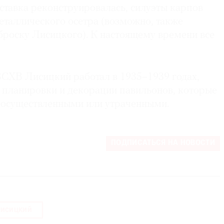
ыставка реконструировалась, силуэты карпов
еталлического осетра (возможно, также
броску Лисицкого). К настоящему времени все
ХВ Лисицкий работал в 1935–1939 годах,
в планировки и декорации павильонов, которые
еосуществленными или утраченными.
ПОДПИСАТЬСЯ НА НОВОСТИ
Лисицкий