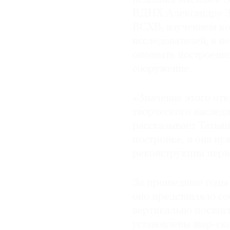
ВДНХ Александру Зи
ВСХВ, изучением ко
исследователей, в н
опознать построенно
сооружение.
«Значение этого отк
творческого наслед
рассказывает Татьян
постройке, и она ну
реконструкции перв
За прошедшие годы 
оно представляло с
вертикально постав
установлены шар-ска