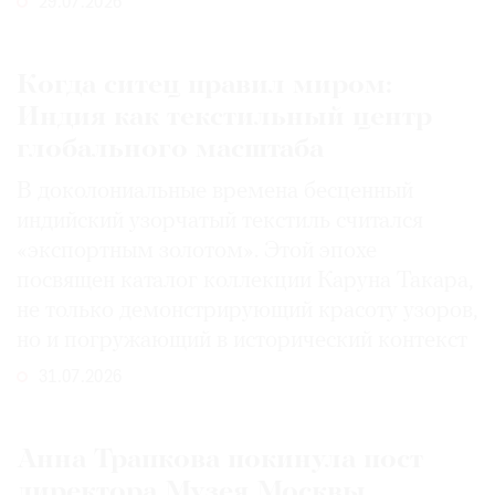
29.07.2026
Когда ситец правил миром:
Индия как текстильный центр
глобального масштаба
В доколониальные времена бесценный
индийский узорчатый текстиль считался
«экспортным золотом». Этой эпохе
посвящен каталог коллекции Каруна Такара,
не только демонстрирующий красоту узоров,
но и погружающий в исторический контекст
31.07.2026
Анна Трапкова покинула пост
директора Музея Москвы