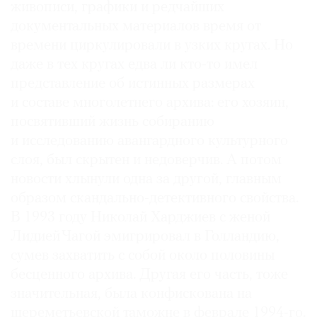
живописи, графики и редчайших
Где
документальных материалов время от
найти
газету
времени циркулировали в узких кругах. Но
даже в тех кругах едва ли кто-то имел
Контакты
представление об истинных размерах
редакции
и составе многолетнего архива: его хозяин,
Авторы
посвятивший жизнь собиранию
Медиакит
и исследованию авангардного культурного
Mediakit
слоя, был скрытен и недоверчив. А потом
новости хлынули одна за другой, главным
образом скандально-детективного свойства.
В 1993 году Николай Харджиев с женой
Лидией Чагой эмигрировал в Голландию,
сумев захватить с собой около половины
бесценного архива. Другая его часть, тоже
значительная, была конфискована на
шереметьевской таможне в феврале 1994-го.