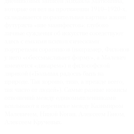
дневниковых записей Михаила Матюшина,
которые он вел на протяжении 1910–1920-х,
складывается поразительная картина жизни
футуриста «вне манифестов»: глубоко
личные суждения об искусстве соседствуют
здесь с емкими психологическими
портретами соратников (например, Филонов
у него «обессмысливает форму», а Малевич
именуется «дикарем») и философской
лирикой («Большая радость быть на
природе. Так хорошо, тихо, а прежде всего,
так чисто от людей»). Самые разные нюансы
отношений между единомышленниками
всплывают в переписке между Казимиром
Малевичем, Ниной Коган, Алексеем Ганом,
Алексеем Крученых.