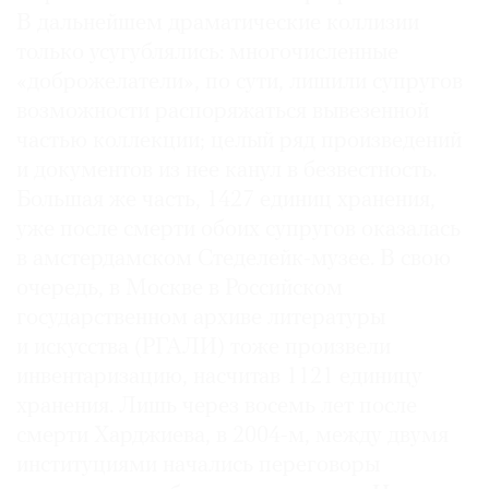
В дальнейшем драматические коллизии
только усугублялись: многочисленные
«доброжелатели», по сути, лишили супругов
возможности распоряжаться вывезенной
©
частью коллекции; целый ряд произведений
2021
и документов из нее канул в безвестность.
The
Art
Большая же часть, 1427 единиц хранения,
Newspaper
уже после смерти обоих супругов оказалась
Russia
в амстердамском Стеделейк-музее. В свою
очередь, в Москве в Российском
государственном архиве литературы
и искусства (РГАЛИ) тоже произвели
инвентаризацию, насчитав 1121 единицу
хранения. Лишь через восемь лет после
смерти Харджиева, в 2004-м, между двумя
институциями начались переговоры