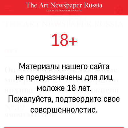
НОВОСТИ
18+
ВЫСТАВКИ
РЕСТАВРАЦИЯ
КНИГИ
КНИГИ
Материалы нашего сайта
ПО
Опубликованы уникальные
ПУТИ
не предназначены для лиц
материалы из легендарного
РЕЙТИНГ
моложе 18 лет.
МУЗЕЕВ
архива Николая Харджиева
РОСКОШЬ
Пожалуйста, подтвердите свое
№59
ПРИГЛАШЕНИЯ
совершеннолетие.
МАТЕРИАЛ ИЗ ГАЗЕТЫ