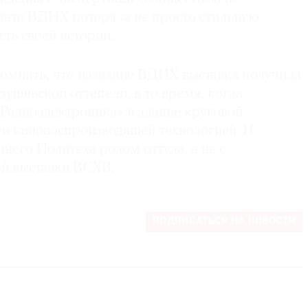
ьтате ВДНХ потеряла не просто стильную
сть своей истории.
помнить, что название ВДНХ выставка получила
хрущевской оттепели, в то время, когда
«Радиоэлектроника» и здание круговой
й киновоспроизводящей технологией. И
него Политеха родом оттуда, а не с
ой выставки ВСХВ.
ПОДПИСАТЬСЯ НА НОВОСТИ