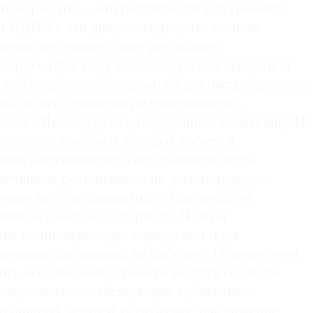
атые работы — это реставрация или ремонт?
а ВДНХ в эти дни, очевидно, что степень
ютно не соответствует регламенту
монта». При этом никаких признаковнаучной
е наблюдается: обследований реконструируемых
водилось, проектов ре ставрации нет.
ьон «Металлургия», переданный Казахстану. И
омплексу выставки, которая касается
ов, находящихся по оси главного входа.
еченных ремонтников не демонстрирует
колько-нибудь сравнимых с мастерством
чников советского периода. Потеря
тва вопиющая — декларируемая идея
менных достижений не работает. О проектном
ить бессмысленно, работы ведутся согласно
рекрасном «хозяйствующих субъектов».
подлинных деталей, огрубление и искажение