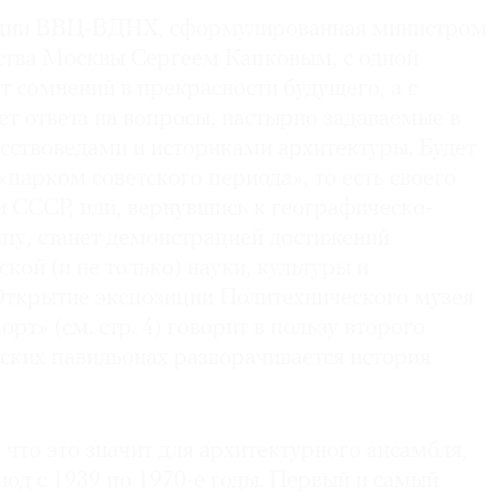
ции ВВЦ-ВДНХ, сформулированная министром
ства Москвы Сергеем Капковым, с одной
ет сомнений в прекрасности будущего, а с
ает ответа на вопросы, настырно задаваемые в
сствоведами и историками архитектуры. Будет
парком советского периода», то есть своего
и СССР, или, вернувшись к географическо-
пу, станет демонстрацией достижений
кой (и не только) науки, культуры и
ткрытие экспозиции Политехнического музея
рт» (см. стр. 4) говорит в пользу второго
еских павильонах разворачивается история
что это значит для архитектурного ансамбля,
од с 1939 по 1970-е годы. Первый и самый