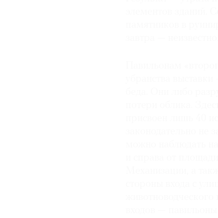
элементов зданий. 
памятников в руинир
завтра — неизвестно
Павильонам «второг
убранства выставки 
беда. Они либо раз
потери облика. Здесь
присвоен лишь 40 и
законодательно не 
можно наблюдать на
и справа от площад
Механизации, а так
стороны входа с ули
животноводческого 
входов — павильоны