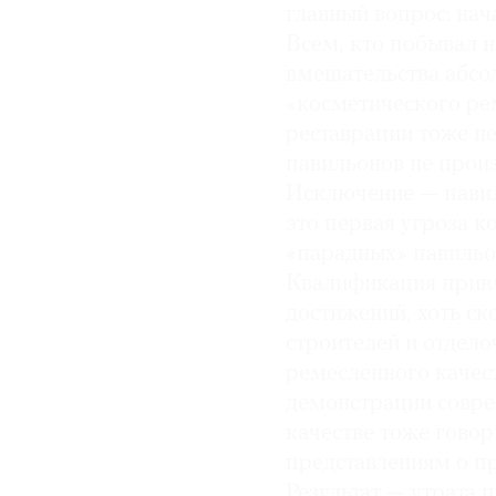
главный вопрос: нач
Всем, кто побывал н
вмешательства абсол
«косметического ре
реставрации тоже н
павильонов не произ
Исключение — павил
это первая угроза к
«парадных» павильон
Квалификация привл
достижений, хоть с
строителей и отдело
ремесленного качес
демонстрации совре
качестве тоже говор
представлениям о п
Результат — утрата 