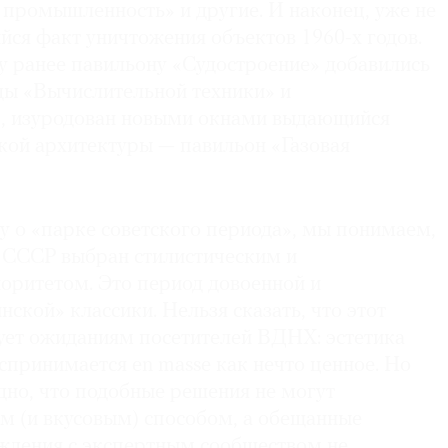
я промышленность» и другие. И наконец, уже не
йся факт уничтожения объектов 1960-х годов.
 ранее павильону «Судостроение» добавились
ы «Вычислительной техники» и
, изуродован новыми окнами выдающийся
кой архитектуры — павильон «Газовая
у о «парке советского периода», мы понимаем,
 СССР выбран стилистическим и
оритетом. Это период довоенной и
нской» классики. Нельзя сказать, что этот
вует ожиданиям посетителей ВДНХ: эстетика
оспринимается en masse как нечто ценное. Но
дно, что подобные решения не могут
м (и вкусовым) способом, а обещанные
уждения с экспертным сообществом не