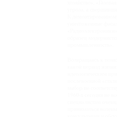
хозяйство», «Газова
угроза, а свершивши
К демонтированному
уничтоженные фасад
«Радиоэлектроники»
образец модернистс
промышленность».
Возвращаясь к тезис
какой период жизни
идеологическим при
послевоенной «стали
выбор не соответст
1960-х сегодня не в
специалистам очеви
приниматься волевы
консультации и обс