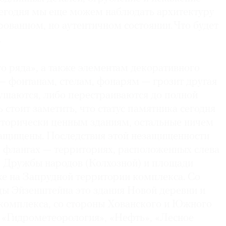
Сегодня мы еще можем наблюдать архитектуру
ованном, но аутентичном состоянии. Что будет
.
о ряда», а также элементам декоративного
— фонтанам, стелам, фонарям — грозит другая
рушаются, либо перестраиваются до полной
 стоит заметить, что статус памятника сегодня
сторически ценным зданиям, остальные ничем
защищены. Последствия этой незащищенности
 флангах — территориях, расположенных слева
и Дружбы народов (Колхозной) и площади
же на Запрудной территории комплекса. Со
цы Эйзенштейна это здания Новой деревни и
комплекса, со стороны Хованского и Южного
 «Гидрометеорология», «Нефть», «Лесное