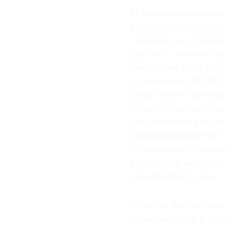
Идеология реанима
© 2021 The Art Newspaper Russia
культуры правитель
стороны, не оставля
другой — так и не д
последние годы иску
ли комплекс ВДНХ «
рода музеем истори
отраслевому принци
современной российс
промышленности? О
в павильоне «Транспо
варианта: в историч
сегодняшнего дня.
Давайте посмотрим, 
сложившегося в пери