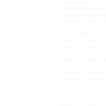
прикладным искусс
скульптуры. В пос
сосредоточилась н
вы определяете с
Галерея JART выросл
интереса аудитории 
камни, и скульптура
проявлениях. Позже
«Штрихи к авангарду
показали не очень и
художников начала 
курировал выставку
искусству. В то же 
и продолжаем заним
мы запустили JART.
тиражной графики с