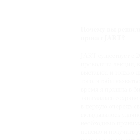
летательной техники)
До 1990-х годов зани
Окончила бизнес-школ
Почему вы решили
менеджером в крупных 
партнерами основала
проект JART?
галерею JART.
JART существует с 2
проводили лекции, 
выставки, и только 
того, чтобы назвать
время я пришла в би
занималась сохране
в первую очередь св
складывалось удачно
необходимо принима
пенсию и получать у