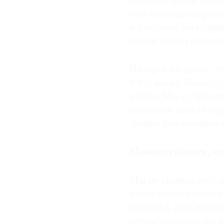
какое-то новое инте
был маленький ребен
и для меня было пр
правильного отноше
Интерес ко всему, ч
того, наука, бизнес
жизни. Мы с учредит
искусстве нельзя за
людям реализовать и
Можно сказать, чт
Мы не можем себе по
таких возможностей
средства, нам помог
сочувствующие, но 