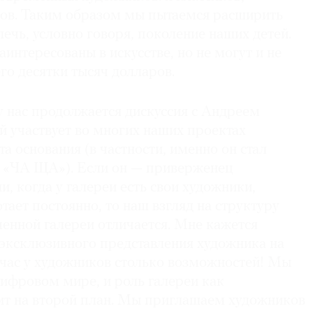
ов. Таким образом мы пытаемся расширить
лечь, условно говоря, поколение наших детей.
аинтересованы в искусстве, но не могут и не
его десятки тысяч долларов.
у нас продолжается дискуссия с Андреем
 участвует во многих наших проектах
а основания (в частности, именно он стал
 «ЧА ЩА»). Если он — приверженец
, когда у галереи есть свои художники,
тает постоянно, то наш взгляд на структуру
енной галереи отличается. Мне кажется
эксклюзивного представления художника на
йчас у художников столько возможностей! Мы
ифровом мире, и роль галереи как
ит на второй план. Мы приглашаем художников