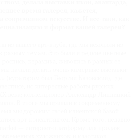
твом, делала выставки икон, авангарда,
леднее время галерея, кажется,
а современном искусстве. И все-таки, как
пециализацию и формат вашей галереи?
а из нашего арт-клуба, где мы исходили из
к разным темам. Это были и редкие цветные
, роспись, керамика, живопись в разных ее
 мы начали делать очень камерные выставки:
» (куратором был Георгий Казовский), где
звестные, но интересные работы русских
ХХ века; коллекционер Александр Липницкий
 икон. В итоге мы пришли к современному
время мы дорожим своей клиентской базой
аться арт-консалтингом. Кроме того, недавно
market — интернет-платформу для продаж
овременных художников: и классиков,