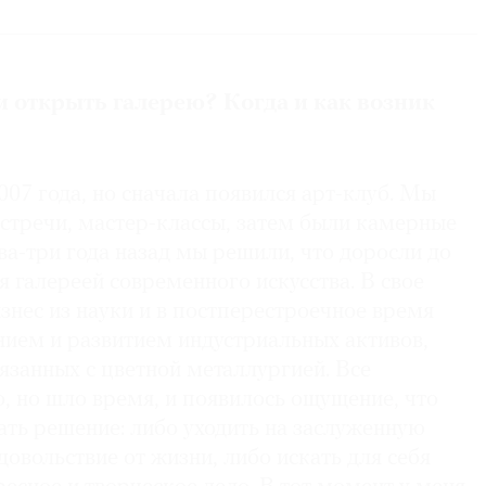
. Кандидат технических наук.
малась наукой.
у Мичиганского университета. Работала топ-
 открыть галерею? Когда и как возник
российских компаниях. В 2007 году ­сов­местно с
 в Москве
007 года, но сначала появился арт-клуб. Мы
встречи, мастер-классы, затем были камерные
два-три года назад мы решили, что доросли до
ся галереей современного искусства. В свое
знес из науки и в постперестроечное время
нием и развитием индустриальных активов,
язанных с цветной металлургией. Все
, но шло время, и появилось ощущение, что
ть решение: либо уходить на заслуженную
довольствие от жизни, либо искать для себя