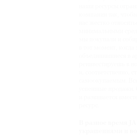
наши ресурсы огран
компании так, чтобы
нас жестко относить
минимальными средс
мы покупали и собир
в тот момент, когд
объединившиеся в ар
реинвестируешь в но
и, соответственно, 
самоокупаемым. Все
успешные продажи. С
и развивается вместе
ресурс.
В разное время J
украшениями и в