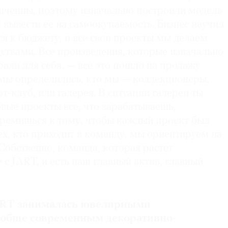
иченны, поэтому изначально построили модель
 вывести ее на самоокупаемость. Бизнес научил
ся к бюджету, и все свои проекты мы делаем
твами. Все произведения, которые изначально
али для себя, — все это пошло на продажу
а мы определились, кто мы — коллекционеры,
т-клуб, или галерея. В ситуации галереи ты
вые проекты все, что зарабатываешь,
стремишься к тому, чтобы каждый проект был
х, кто приходит в команду, мы ориентируем на
обственно, команда, которая растет
 с JART, и есть наш главный актив, главный
ART занималась ювелирными
ообще современным декоративно-