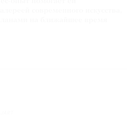
нес-опыт помогает ей
галереей современного искусства,
планами на ближайшее время
 JART
Окончила МФТИ (­факультет аэромеханики и