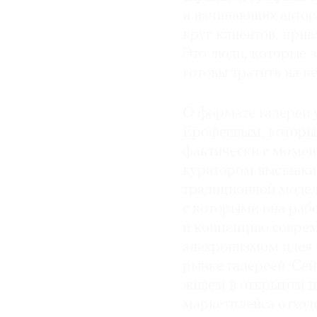
и начинающих автор
круг клиентов, прив
Это люди, которые з
готовы тратить на н
О формате галереи 
Ерофеевым, который
фактически с момент
куратором выставки
традиционной модели
с которыми она рабо
и концепцию соврем
анахронизмом идея 
рынке галереей. Се
живем в открытом ц
маркетплейса отход