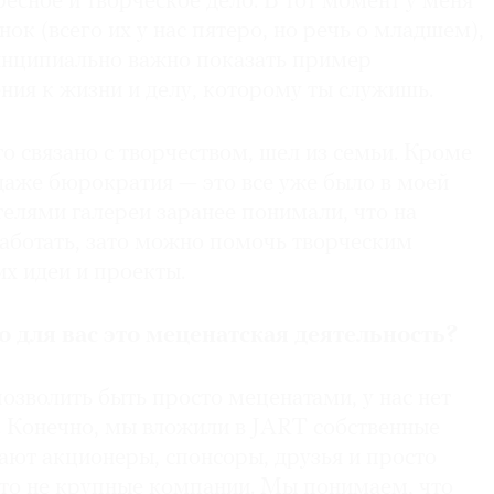
ресное и творческое дело. В тот момент у меня
ок (всего их у нас пятеро, но речь о младшем),
инципиально важно показать пример
ния к жизни и делу, которому ты служишь.
то связано с творчеством, шел из семьи. Кроме
, даже бюрократия — это все уже было в моей
елями галереи заранее понимали, что на
работать, зато можно помочь творческим
х идеи и проекты.
о для вас это меценатская деятельность?
зволить быть просто меценатами, у нас нет
. Конечно, мы вложили в JART собственные
ают акционеры, спонсоры, друзья и просто
это не крупные компании. Мы понимаем, что