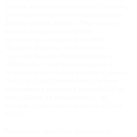
станции ленинградского метро «Нарвская»,
Где
найти
где изображено шествие ленинградцев на
газету
фоне памятника Ленину у Финляндского
вокзала. И павильон, и станцию
Контакты
проектировал архитектор Евгений
редакции
Левинсон. Известно, что в 1951 году
Авторы
горельеф был известен под названием
Медиакит
«И.В.Сталин — депутат Ленинграда» и
Mediakit
включал статую Сталина в центре. Однако к
1954 году статуя Сталина была убрана из
композиции и заменена в версии ВСХВ на
двух рабочих, а в версии метро — на
человека со знаменем с надписью «Слава
труду!».
Указывается, что работа принадлежит