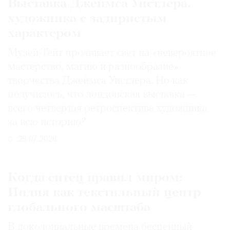
Выставка Джеймса Уистлера,
художника с задиристым
характером
Музей Тейт проливает свет на «невероятное
мастерство, магию и разнообразие»
творчества Джеймса Уистлера. Но как
получилось, что лондонская выставка —
всего четвертая ретроспектива художника
за всю историю?
29.07.2026
Когда ситец правил миром:
Индия как текстильный центр
глобального масштаба
В доколониальные времена бесценный