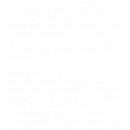
группе известных советских скульпторов:
Григорию Косову, Василию Стамову,
Александру Овсянникову,
Алексею Тимченко. Когда именно горельеф
©
был скрыт за фальшстеной — неясно,
2021
известно, что композиция «Знаменосцу
The
мира, советскому народу — слава!» была
Art
спрятана в 1953 году.
Newspaper
Russia
Павильон № 64 является объектом
культурного наследия федерального
значения. Был построен к ВСХВ 1939 года и
носил название «Ленинград и Северо-Восток
РСФСР». В 1949–1954 годах он был
реконструирован. Позже был перестроен. В
нем сохранилось четыре монументальных
панно: «Завод им. Сталина во время создания