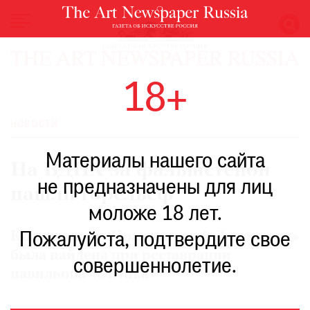
НОВОСТИ
18+
ВЫСТАВКИ
РЕСТАВРАЦИЯ
НОВОСТИ
КНИГИ
Материалы нашего сайта
ПО
На ВДНХ за фальшстеной
ПУТИ
не предназначены для лиц
нашли горельеф
РЕЙТИНГ
моложе 18 лет.
МУЗЕЕВ
РОСКОШЬ
Композиция «Праздничный Ленинград»
Пожалуйста, подтвердите свое
была найдена при реставрации
ПРИГЛАШЕНИЯ
совершеннолетие.
павильона «Оптика»