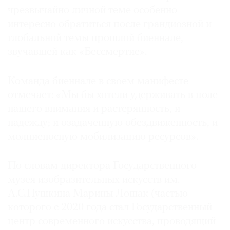
чрезвычайно личной теме особенно
Где
найти
интересно обратиться после грандиозной и
газету
глобальной темы прошлой биеннале,
звучавшей как «Бессмертие».
Контакты
редакции
Команда биеннале в своем манифесте
Авторы
отмечает: «Мы бы хотели удерживать в поле
Медиакит
нашего внимания и растерянность, и
Mediakit
надежду; и озадаченную обездвиженность, и
молниеносную мобилизацию ресурсов».
По словам директора Государственного
музея изобразительных искусств им.
А.С.Пушкина Марины Лошак (частью
которого с 2020 года стал Государственный
центр современного искусства, проводящий