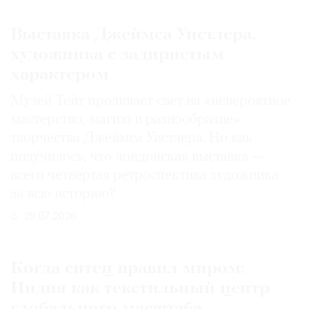
Выставка Джеймса Уистлера,
художника с задиристым
характером
Музей Тейт проливает свет на «невероятное
мастерство, магию и разнообразие»
творчества Джеймса Уистлера. Но как
получилось, что лондонская выставка —
всего четвертая ретроспектива художника
за всю историю?
29.07.2026
Когда ситец правил миром:
Индия как текстильный центр
глобального масштаба