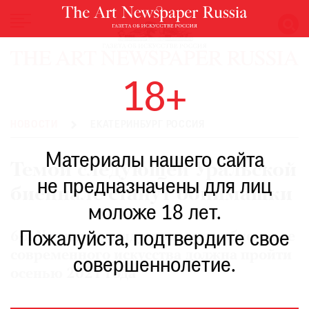
НОВОСТИ
18+
ВЫСТАВКИ
РЕСТАВРАЦИЯ
НОВОСТИ
ЕКАТЕРИНБУРГ РОССИЯ
КНИГИ
Материалы нашего сайта
ПО
Темой следующей Уральской
ПУТИ
не предназначены для лиц
биеннале станут обнимашки
РЕЙТИНГ
моложе 18 лет.
МУЗЕЕВ
РОСКОШЬ
Пожалуйста, подтвердите свое
6-я Уральская индустриальная биеннале
современного искусства должна пройти
ПРИГЛАШЕНИЯ
совершеннолетие.
осенью 2021 года