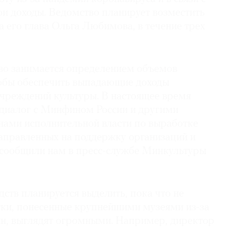
и доходы. Ведомство планирует возместить
а его глава Ольга Любимова, в течение трех
во занимается определением объемов
обы обеспечить выпадающие доходы
чреждений культуры. В настоящее время
 диалог с Минфином России и другими
ами исполнительной власти по выработке
аправленных на поддержку организаций и
 сообщили нам в пресс-службе Минкультуры
ств планируется выделить, пока что не
тки, понесенные крупнейшими музеями из-за
ин, выглядят огромными. Например, директор