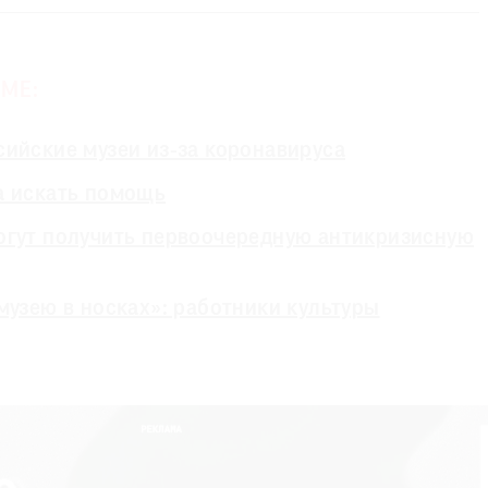
МЕ:
сийские музеи из-за коронавируса
а искать помощь
огут получить первоочередную антикризисную
музею в носках»: работники культуры