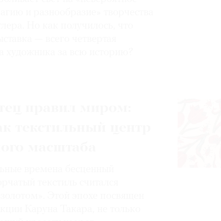
магию и разнообразие» творчества
лера. Но как получилось, что
ставка — всего четвертая
а художника за всю историю?
тец правил миром:
ак текстильный центр
ного масштаба
ьные времена бесценный
орчатый текстиль считался
золотом». Этой эпохе посвящен
кции Каруна Такара, не только