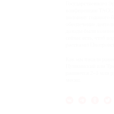
Государственного Э
конференции ТАСС р
половину годового б
обеспечение деятел
доходы были компен
сейчас есть, чтоб п
рассказал Пиотровс
Как мы писали ранее
Пушкинский или Тре
равняется 2–3 млн ру
месяц.