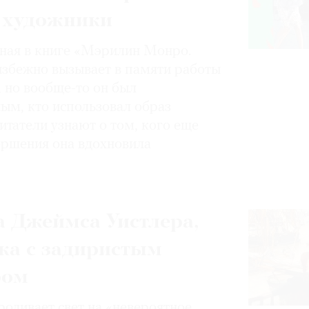
 художники
нная в книге «Мэрилин Монро.
избежно вызывает в памяти работы
, но вообще-то он был
ным, кто использовал образ
итатели узнают о том, кого еще
вершения она вдохновила
 Джеймса Уистлера,
ка с задиристым
ром
роливает свет на «невероятное