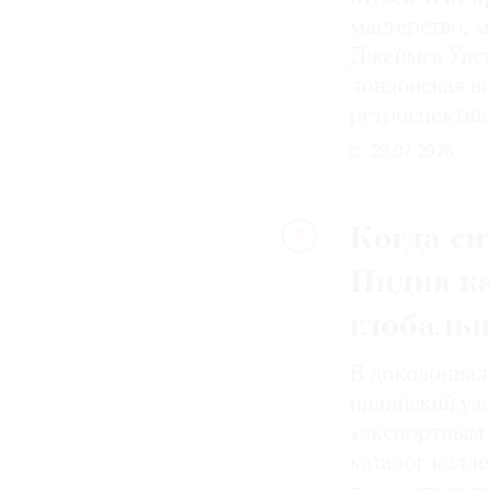
мастерство, 
Джеймса Уист
лондонская вы
ретроспектив
29.07.2026
Когда си
3
Индия к
глобаль
В доколониал
индийский уз
«экспортным 
каталог колле