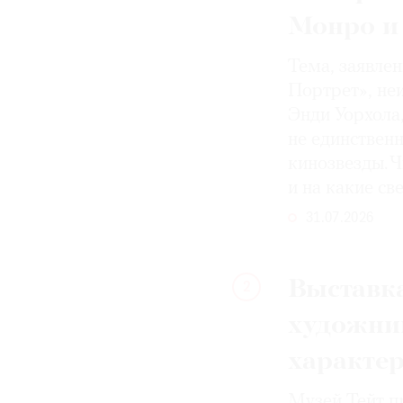
Монро и
Тема, заявле
Портрет», не
Энди Уорхола
не единствен
кинозвезды. Ч
и на какие с
31.07.2026
Выставка
2
художни
характе
Музей Тейт п