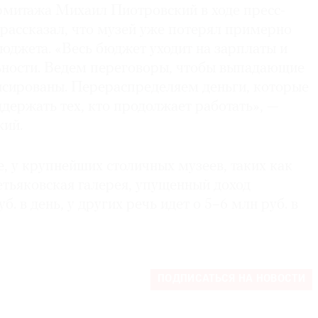
рмитажа Михаил Пиотровский в ходе пресс-
ассказал, что музей уже потерял примерно
юджета. «Весь бюджет уходит на зарплаты и
ьности. Ведем переговоры, чтобы выпадающие
сированы. Перераспределяем деньги, которые
оддержать тех, кто продолжает работать», —
кий.
, у крупнейших столичных музеев, таких как
тьяковская галерея, упущенный доход
б. в день, у других речь идет о 5–6 млн руб. в
ПОДПИСАТЬСЯ НА НОВОСТИ