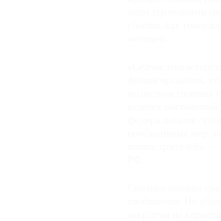
этим теряющими сво
© 2021 The Art Newspaper Russia
убытки, как говорил
месяцев.
«Сейчас министерст
финансирования, чт
подведомственных у
ведется постоянный
федеральными орган
необходимых мер, н
наших зрителей», —
РФ.
Сколько именно сред
сообщается. Но убы
закрытия на карант