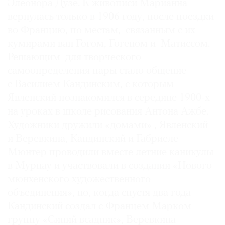
Элеонора Дузе. К живописи Марианна
вернулась только в 1906 году, после поездки
во Францию, по местам, связанным с их
кумирами ван Гогом, Гогеном и Матиссом.
©
Решающим для творческого
2021
самоопределения пары стало общение
The
с Василием Кандинским, с которым
Art
Явленский познакомился в середине 1900-х
Newspaper
на уроках в школе рисования Антона Ажбе.
Russia
Художники дружили «домами» , Явленский
и Веревкина, Кандинский и Габриеле
Мюнтер проводили вместе летние каникулы
в Мурнау и участвовали в создании «Нового
мюнхенского художественного
объединения», но, когда спустя два года
Кандинский создал с Францем Марком
группу «Синий всадник», Веревкина