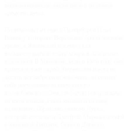
подчеркивающее заявленное в названии
Где
найти
«родство душ».
газету
Познакомил их еще в Петербурге Илья
Контакты
Репин, у которого Веревкина брала частные
редакции
уроки, а Явленский посещал как
Авторы
вольнослушатель класс мэтра в Академии
Медиакит
художеств. В Мюнхене, куда в 1896 году они
Mediakit
приехали уже парой, Веревкина почти на
десять лет забросила живопись, посвятив
себя пестованию таланта своего
возлюбленного. Она, свободно говорившая
на пяти языках, стала хозяйкой салона,
названного «Братство святого Луки»,
который посещали Дмитрий Мережковский
с Зинаидой Гиппиус, Сергей Дягилев,