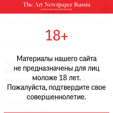
НОВОСТИ
18+
ВЫСТАВКИ
РЕСТАВРАЦИЯ
ВЫСТАВКИ
МЮНХЕН ГЕРМАНИЯ
КНИГИ
Материалы нашего сайта
ПО
Алексей Явленский
ПУТИ
не предназначены для лиц
и Марианна Веревкина
РЕЙТИНГ
моложе 18 лет.
МУЗЕЕВ
воссоединились на выставке
РОСКОШЬ
Пожалуйста, подтвердите свое
«Родственные души»
ПРИГЛАШЕНИЯ
совершеннолетие.
№79
МАТЕРИАЛ ИЗ ГАЗЕТЫ