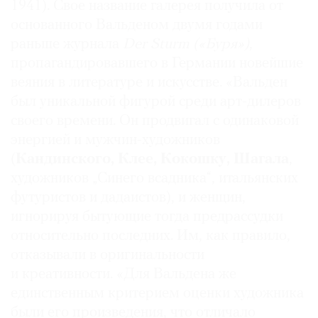
1941). Свое название галерея получила от
Где
основанного Вальденом двумя годами
найти
раньше журнала
Der Sturm («Буря»)
,
газету
пропагандировавшего в Германии новейшие
Контакты
веяния в литературе и искусстве. «Вальден
редакции
был уникальной фигурой среди арт-дилеров
Авторы
своего времени. Он продвигал с одинаковой
Медиакит
энергией и мужчин-художников
Mediakit
(
Кандинского, Клее, Кокошку, Шагала
,
художников „Синего всадника“, итальянских
футуристов и дадаистов), и женщин,
игнорируя бытующие тогда предрассудки
относительно последних. Им, как правило,
отказывали в оригинальности
и креативности. «Для Вальдена же
единственным критерием оценки художника
были его произведения, что отличало