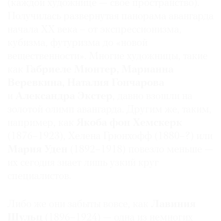
(каждой художнице — свое пространство).
Получилась развернутая панорама авангарда
начала XX века – от экспрессионизма,
кубизма, футуризма до «новой
вещественности». Многие художницы, такие
как
Габриеле Мюнтер, Марианна
Веревкина, Наталия Гончарова
и
Александра Экстер
, давно взошли на
золотой олимп авангарда. Другим же, таким,
например, как
Якоба фон Хемскерк
(1876–1923), Хелена Грюнхофф (1880–?) или
Мария Уден
(1892–1918) повезло меньше —
их сегодня знает лишь узкий круг
специалистов.
Либо же они забыты вовсе, как
Лавиния
Шульц
(1896–1924) — одна из немногих