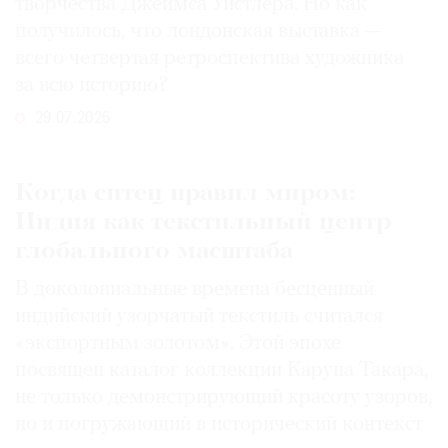
творчества Джеймса Уистлера. Но как
получилось, что лондонская выставка —
всего четвертая ретроспектива художника
за всю историю?
29.07.2026
Когда ситец правил миром:
Индия как текстильный центр
глобального масштаба
В доколониальные времена бесценный
индийский узорчатый текстиль считался
«экспортным золотом». Этой эпохе
посвящен каталог коллекции Каруна Такара,
не только демонстрирующий красоту узоров,
но и погружающий в исторический контекст