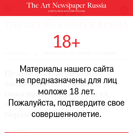
НОВОСТИ
18+
ВЫСТАВКИ
РЕСТАВРАЦИЯ
КАЛЕНДАРЬ
ФРАНКФУРТ-НА-МАЙНЕ ГЕРМАНИЯ
КНИГИ
Материалы нашего сайта
ПО
Целый полк амазонок
ПУТИ
не предназначены для лиц
авангарда. Впервые
РЕЙТИНГ
моложе 18 лет.
МУЗЕЕВ
показывают вместе всех
РОСКОШЬ
Пожалуйста, подтвердите свое
экспоненток легендарной
ПРИГЛАШЕНИЯ
совершеннолетие.
берлинской галереи