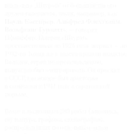
владельца „Штурма“ от большинства его
друзей-галеристов, таких, например, как
Пауль Кассирер, Альфред Флехтхайм
,
Вольфганг Гурлитт
», — говорит
©
Пфайффер. Галерея «Штурм»
2021
просуществовала до 1924 года, журнал — до
The
1932-го. Когда же к власти пришли нацисты,
Art
Newspaper
Вальден, еврей по происхождению,
Russia
вынужден был эмигрировать. Он приехал
в СССР, где вскоре был арестован
и скончался в 1941 году в саратовской
тюрьме.
Всего в экспозиции 280 работ (живопись,
скульптура, графика, сценография),
распределенных по отдельным залам