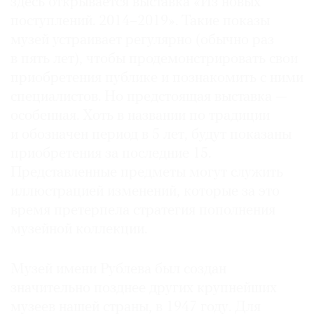
здесь открывается выставка «Из новых
Где
поступлений. 2014–2019». Такие показы
найти
музей устраивает регулярно (обычно раз
газету
в пять лет), чтобы продемонстрировать свои
приобретения публике и познакомить с ними
Контакты
редакции
специалистов. Но предстоящая выставка —
Авторы
особенная. Хоть в названии по традиции
и обозначен период в 5 лет, будут показаны
Медиакит
приобретения за последние 15.
Mediakit
Представленные предметы могут служить
иллюстрацией изменений, которые за это
время претерпела стратегия пополнения
музейной коллекции.
Музей имени Рублева был создан
значительно позднее других крупнейших
музеев нашей страны, в 1947 году. Для