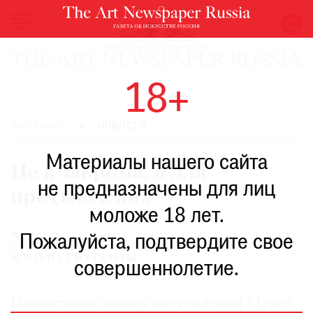
НОВОСТИ
18+
ВЫСТАВКИ
РЕСТАВРАЦИЯ
ВЫСТАВКИ
НОВОСТИ
КНИГИ
Материалы нашего сайта
ПО
Не в закрома, а для
ПУТИ
не предназначены для лиц
предъявления
РЕЙТИНГ
моложе 18 лет.
МУЗЕЕВ
№75
РОСКОШЬ
Пожалуйста, подтвердите свое
МАТЕРИАЛ ИЗ ГАЗЕТЫ
ПРИГЛАШЕНИЯ
совершеннолетие.
На выставке новых поступлений Музей