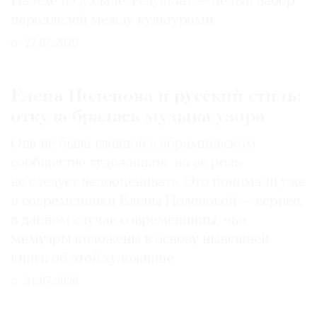
Палехе и Суздале. Результат — целый набор
параллелей между культурами
27.07.2026
Елена Поленова и русский стиль:
откуда бралась музыка узора
Она не была главной в абрамцевском
сообществе художников, но ее роль
не следует недооценивать. Это понимали уже
и современники Елены Поленовой — вернее,
в данном случае современницы, чьи
мемуары положены в основу нынешней
книги об этой художнице
31.07.2026