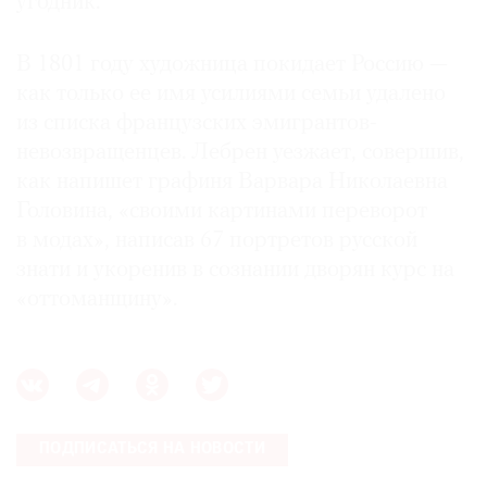
угодник.
В 1801 году художница покидает Россию —
как только ее имя усилиями семьи удалено
из списка французских эмигрантов-
невозвращенцев. Лебрен уезжает, совершив,
как напишет графиня Варвара Николаевна
Головина, «своими картинами переворот
в модах», написав 67 портретов русской
знати и укоренив в сознании дворян курс на
«оттоманщину».
ПОДПИСАТЬСЯ НА НОВОСТИ