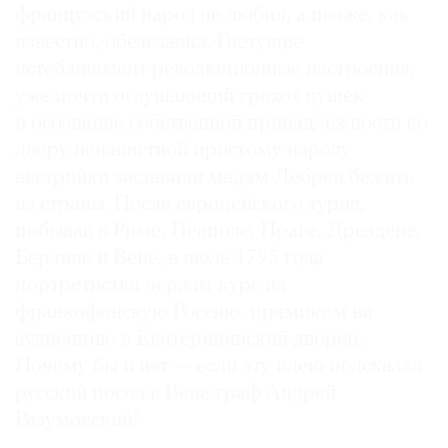
французский народ не любил, а позже, как
известно, обезглавил. Гнетущие
истеблишмент революционные настроения,
уже почти оглушающий грохот пушек
и осознание собственной принадлежности ко
двору ненавистной простому народу
австрийки заставили мадам Лебрен бежать
из страны. После европейского турне,
побывав в Риме, Неаполе, Праге, Дрездене,
Берлине и Вене, в июле 1795 года
портретистка держит курс на
франкофонскую Россию, прямиком на
аудиенцию в Екатерининский дворец.
Почему бы и нет — если эту идею подсказал
русский посол в Вене граф Андрей
Разумовский!