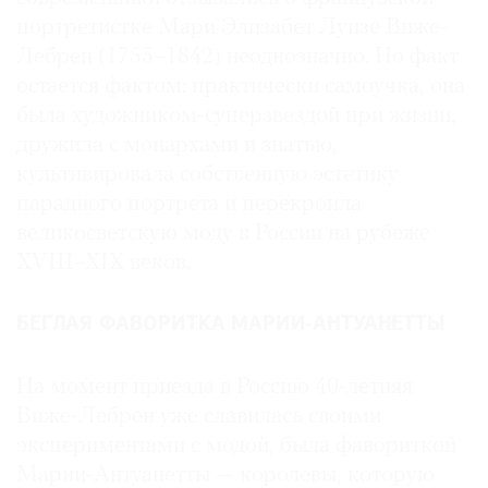
портретистке Мари Элизабет Луизе Виже-
Лебрен (1755–1842) неоднозначно. Но факт
остается фактом: практически самоучка, она
была художником-суперзвездой при жизни,
©
2021
дружила с монархами и знатью,
The
культивировала собственную эстетику
Art
парадного портрета и перекроила
Newspaper
великосветскую моду в России на рубеже
Russia
XVIII–XIX веков.
БЕГЛАЯ ФАВОРИТКА МАРИИ‑АНТУАНЕТТЫ
На момент приезда в Россию 40-летняя
Виже-Лебрен уже славилась своими
экспериментами с модой, была фавориткой
Марии-Антуанетты — королевы, которую