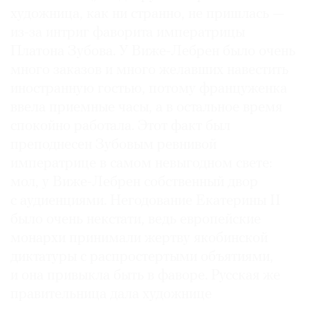
художница, как ни странно, не пришлась —
из-за интриг фаворита императрицы
Платона Зубова. У Виже-Лебрен было очень
много заказов и много желавших навестить
иностранную гостью, потому француженка
ввела приемные часы, а в остальное время
спокойно работала. Этот факт был
преподнесен Зубовым ревнивой
императрице в самом невыгодном свете:
мол, у Виже-Лебрен собственный двор
с аудиенциями. Негодование Екатерины II
было очень не­кстати, ведь европейские
монархи принимали жертву якобинской
диктатуры с распростертыми объятиями,
и она привыкла быть в фаворе. Русская же
правительница дала художнице