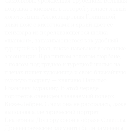
Самойлова, урожденная Трубецкая. Большая
подушка с кистями, в которой утопает левый
локоть Анны Александровны Голицыной,
алый пояс с кисточками и яркий цвет ее
пеньюара из переливающегося шелка
«шанжан», запахивающегося как удобный
турецкий кафтан, также навевают восточные
ассоциации. В расшитом золотом тюрбане,
с поясом под грудью и турецкой шалью на
плечах пишет художница и свою ближайшую
русскую подругу — княгиню Наталью
Ивановну Куракину. В этой череде
портретов очевиден узнаваемый почерк
Виже-Лебрен. С ним она не рассталась, даже
выполняя аллегорический портрет
Екатерины Долгоруковой в образе Сивиллы.
Древнегреческие элементы были заменены