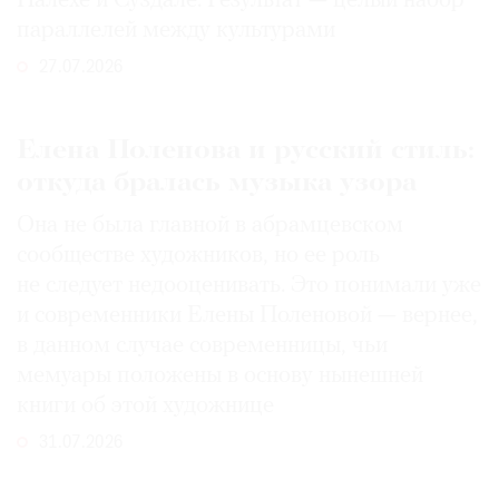
Палехе и Суздале. Результат — целый набор
параллелей между культурами
27.07.2026
Елена Поленова и русский стиль:
откуда бралась музыка узора
Она не была главной в абрамцевском
сообществе художников, но ее роль
не следует недооценивать. Это понимали уже
и современники Елены Поленовой — вернее,
в данном случае современницы, чьи
мемуары положены в основу нынешней
книги об этой художнице
31.07.2026