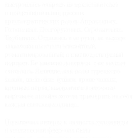
выстроилась очередь из представителей
и представительниц русских
аристократических родов: Апраксиных,
Голицыных, Долгоруковых, Строгановых,
Трубецких. Отдаваясь в ее руки, на выходе
заказчики получали элегантный,
романтизированный, а главное, статусный
портрет. Ее мнению доверяли, с ее вкусом
считались. Летящие, как полы турецкого
халата, шелковые туники, яркие чалмы,
крупные перья, квадратные восточные
вырезы ее дизайна хотела примерить на себя
каждая светская модница.
Подогревал интерес к личности художницы
и мистический флер: она была