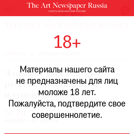
НОВОСТИ
18+
ВЫСТАВКИ
РЕСТАВРАЦИЯ
НОВОСТИ
КРУПНЫМ ПЛАНОМ
КНИГИ
Материалы нашего сайта
ПО
Элизабет Виже-Лебрен,
ПУТИ
не предназначены для лиц
русская аристократия
РЕЙТИНГ
моложе 18 лет.
МУЗЕЕВ
и турецкий вкус
РОСКОШЬ
Пожалуйста, подтвердите свое
№70
ПРИГЛАШЕНИЯ
совершеннолетие.
МАТЕРИАЛ ИЗ ГАЗЕТЫ