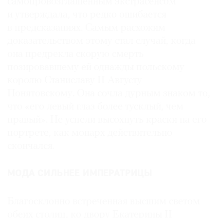
самопровозглашенным экстрасенсом
и утверждала, что редко ошибается
в предсказаниях. Самым расхожим
доказательством этому стал случай, когда
она предрекла скорую смерть
позировавшему ей однажды польскому
королю Станиславу II Августу
Понятовскому. Она сочла дурным знаком то,
что «его левый глаз более тусклый, чем
правый». Не успели высохнуть краски на его
портрете, как монарх действительно
скончался.
МОДА СИЛЬНЕЕ ИМПЕРАТРИЦЫ
Благосклонно встреченная высшим светом
обеих столиц, ко двору Екатерины II