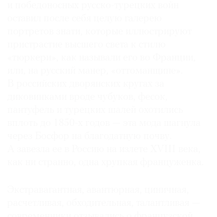
и победоносных русско-турецких войн
Где
оставил после себя целую галерею
найти
газету
портретов знати, которые иллюстрируют
пристрастие высшего света к стилю
Контакты
«тюркери», как называли его во Франции,
редакции
или, на русский манер, «оттоманщине».
Авторы
В российских дворянских кругах за
Медиакит
диковинками вроде чубуков, фесок,
Mediakit
пантуфель и турецких шалей охотились
вплоть до 1850-х годов — эта мода шагнула
через Босфор на благодатную почву.
А завезла ее в Россию на излете XVIII века,
как ни странно, одна хрупкая француженка.
Экстравагантная, авантюрная, циничная,
расчетливая, обходительная, талантливая —
современники отзывались о французской