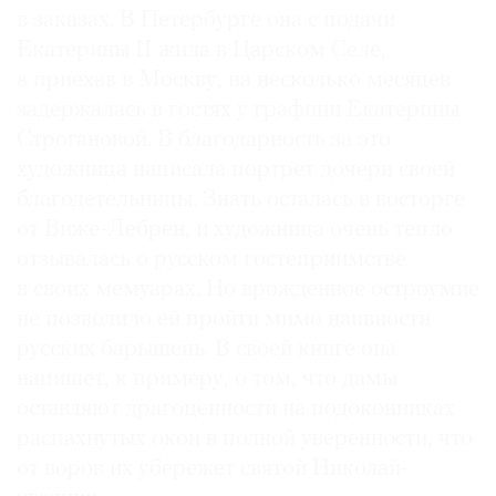
в заказах. В Петербурге она с подачи
Екатерины II жила в Царском Селе,
а приехав в Москву, на несколько месяцев
задержалась в гостях у графини Екатерины
Строгановой. В благодарность за это
художница написала портрет дочери своей
благодетельницы. Знать осталась в восторге
от Виже-Лебрен, и художница очень тепло
отзывалась о русском гостеприимстве
в своих мемуарах. Но врожденное остроумие
не позволило ей пройти мимо наивности
русских барышень. В своей книге она
напишет, к примеру, о том, что дамы
оставляют драгоценности на подоконниках
распахнутых окон в полной уверенности, что
от воров их убережет святой Николай-