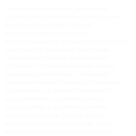
Слава о жертве режима, талантливой
художнице и эксцентричной собеседнице
неслась впереди Виже-Лебрен
в комплиментарных письмах
познакомившихся с ней за границей русских
аристократок. Например, Екатерины
Скавронской, которая позировала ей
в Неаполе в турецком костюме. Писать
племянницу и, по слухам, любовницу
светлейшего князя Григория Потемкина-
Таврического, фаворита Екатерины II
и прославленного участника русско-
турецких войн, в восточном одеянии
казалось логичным. Многие другие
аристократические семьи также имели
непосредственное отношение к русско-