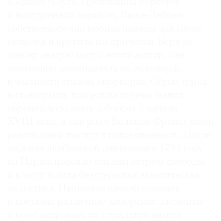
а «пакет услуг». Противница корсетов
и напудренных париков, Виже-Лебрен
собственноручно кроила наряды для своих
моделей и крутила им прически. Беря за
основу «нагую моду» эпохи ампир, она
неизменно приправляла ее экзотикой,
в частности стилем «тюркери». Образ турка-
вольнодумца, владельца гарема манил
европейскую знать и богему с начала
XVIII века, а как раз с Великой Французской
революцией шагнул в повседневность. После
падения якобинской диктатуры в 1794 году
на Париж повеяло теплым ветром свободы,
и в моду вошла безудержная экзотическая
эклектика. Парижане начали сочетать
в костюме различные заморские элементы
и комбинировать их с традиционными