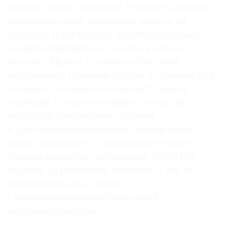
французскими деталями. Римские сандалии,
индийские шали, золоченые пояса а-ля
султанша и английские жилеты уживались
в одном гардеробе, а порой и в одном
туалете. Эффект усиливали браслеты-
талисманы и головные уборы, в большей или
меньшей степени похожие на турецкие
тюрбаны. В торжественных случаях их
украшали павлиньими перьями
и драгоценными брошами. Гостей стало
модно принимать в «парадном неглиже».
Халаты-архалуки, сафьяновые туфли без
задника, курительные шапочки — все это
ассоциировалось у знати
с романтизированной восточной
вседозволенностью.