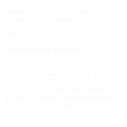
турецким войнам, и заимствование
элементов оттоманского костюма было в их
сознании не только данью моде, но
и рефреном к собственной биографии,
отражением социально-политической позы.
ТЮРБАН, СУЛТАН, ШАНЖАН
Другая русская дворянка, Александра
Петровна Голицына, урожденная Протасова,
позировала Виже-Лебрен в Вене, и тоже «а-
ля тюркери» — в импровизированном
тюрбане и свободного кроя верхнем платье.
В чалме с пышным панаше и тунике
с восточным орнаментом на подоле
предстает и графиня Екатерина Сергеевна